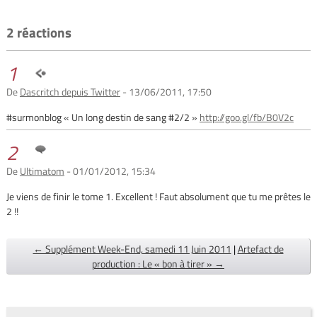
2 réactions
1
De
Dascritch depuis Twitter
- 13/06/2011, 17:50
#surmonblog « Un long destin de sang #2/2 »
http://goo.gl/fb/B0V2c
2
De
Ultimatom
- 01/01/2012, 15:34
Je viens de finir le tome 1. Excellent ! Faut absolument que tu me prêtes le
2 !!
← Supplément Week-End, samedi 11 Juin 2011
|
Artefact de
production : Le « bon à tirer » →