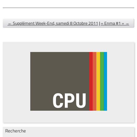
← Supplément Week-End, samedi 8 Octobre 2011
|
« Enma #1 » →
Recherche