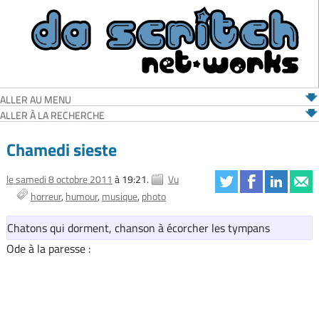
ALLER AU MENU
ALLER À LA RECHERCHE
Chamedi sieste
le samedi 8 octobre 2011
à 19:21.
Vu
horreur
humour
musique
photo
Chatons qui dorment, chanson à écorcher les tympans
Ode à la paresse :