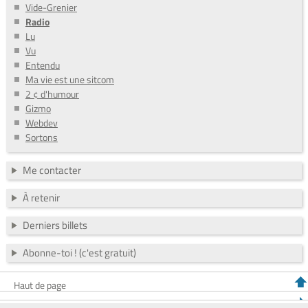
Vide-Grenier
Radio
Lu
Vu
Entendu
Ma vie est une sitcom
2 ¢ d'humour
Gizmo
Webdev
Sortons
Me contacter
À retenir
Derniers billets
Abonne-toi ! (c'est gratuit)
Haut de page