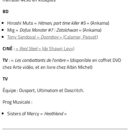
BD
Hiroshi Muto «
Hitman, part time killer #5
» (Ankama)
Mig «
Dofus Monster #7 : Zatoïchwan
» (Ankama)
Tony Sandoval «
Doomboy
» (Calamar, Paquet)
CINÉ
:
«
Real Steel
» (de Shawn Levy)
TV
: «
Les combattants de l'ombre
» (disponible en coffret DVD
chez Arte vidéo, et en livre chez Albin Michel)
TV
Équipe : Dusport, Ultimatom et Dascritch.
Prog Musicale :
Sisters of Mercy «
Heathland
»