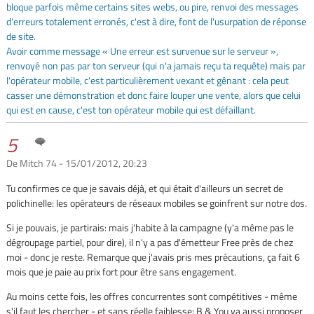
bloque parfois même certains sites webs, ou pire, renvoi des messages
d'erreurs totalement erronés, c'est à dire, font de l'usurpation de réponse
de site.
Avoir comme message « Une erreur est survenue sur le serveur »,
renvoyé non pas par ton serveur (qui n'a jamais reçu ta requête) mais par
l'opérateur mobile, c'est particulièrement vexant et gênant : cela peut
casser une démonstration et donc faire louper une vente, alors que celui
qui est en cause, c'est ton opérateur mobile qui est défaillant.
5
De Mitch 74 - 15/01/2012, 20:23
Tu confirmes ce que je savais déjà, et qui était d'ailleurs un secret de
polichinelle: les opérateurs de réseaux mobiles se goinfrent sur notre dos.
Si je pouvais, je partirais: mais j'habite à la campagne (y'a même pas le
dégroupage partiel, pour dire), il n'y a pas d'émetteur Free près de chez
moi - donc je reste. Remarque que j'avais pris mes précautions, ça fait 6
mois que je paie au prix fort pour être sans engagement.
Au moins cette fois, les offres concurrentes sont compétitives - même
s'il faut les chercher - et sans réelle faiblesse: B & You va aussi proposer