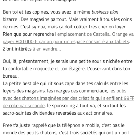
Ben toi et tes copines, vous avez le même
business plan
bizarre : Des magasins partout. Mais vraiment à tous les coins
de rues. C'est sympa, mais ça doit coûter très cher en loyer.
Rien que pour reprendre
l'emplacement de Castella, Orange va
payer 800 000 € par an pour un espace consacré aux tablets
.
Z'ont intérêts
à en vendre
…
Oui, là, présentement, je serais une petite souris nichée entre
ta confortable moquette et ton étagère, t'observant dans ton
bureau.
La petite bestiole qui rit sous cape dans tes calculs entre les
loyers des magasins, les marges des commerciaux,
les pubs
avec des chatons imaginées par des créatifs qui s'enfilent 99FF
de coke par seconde
, le sponsoring à tout va, et surtout les
sacro-saintes dividendes reversées aux actionnaires.
Free t'a juste rappelé que la téléphonie mobile, c'est pas le
monde des petits chatons, c'est trois sociétés qui ont un poil