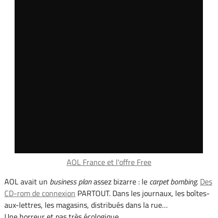
AOL France et l'offre Free
AOL avait un
business plan
assez bizarre : le
carpet bombing
.
Des
CD-rom de connexion
PARTOUT. Dans les journaux, les boîtes-
aux-lettres, les magasins, distribués dans la rue…
Une horreur et pas très écologique.