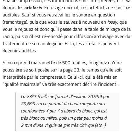
À la décompression, ces informations sont interprétées, et cela
donne des
. En usage normal, ces artefacts ne sont pas
artefacts
audibles. Sauf si vous retravaillez le sonore en question
(remontage), puis que vous le sauvez à nouveau en
lossy
, que
vous le rejouez et donc qu'il passe dans la table de mixage de la
radio, puis qu'il est ré-encodé pour diffusion/archivage avec du
traitement de son analogique. Et là, les artefacts peuvent
devenir audibles.
Si on reprend ma ramette de 500 feuilles, imaginez qu'une
poussière se soit posée sur la page 23, le temps qu'elle soit
interprétée par le compresseur. Celui-ci, qui a été mis en
“qualité maximale” va très exactement décrire l'incident :
La 23
feuille de format d'environ 20,999 par
ème
29,699 cm en partant du haut comporte aux
coordonnées X par Y d'abord du blanc, qui est
très blanc au milieu, puis un petit peu moins à
2 mm d'une virgule de gris très clair qui
(etc…)