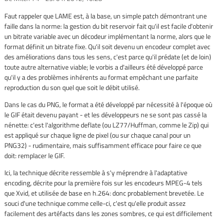
Faut rappeler que LAME est, à la base, un simple patch démontrant une
faille dans la norme: la gestion du bit reservoir fait qu'il est facile d'obtenir
un bitrate variable avec un décodeur implémentant la norme, alors que le
format définit un bitrate fixe. Qu'il soit devenu un encodeur complet avec
des améliorations dans tous les sens, c'est parce qu'il prédate (et de loin)
toute autre alternative viable; le vorbis a d'ailleurs été développé parce
qu'il y a des problèmes inhérents au format empêchant une parfaite
reproduction du son quel que soit le débit utilisé.
Dans le cas du PNG, le format a été développé par nécessité à l'époque où
le GIF était devenu payant - et les développeurs ne se sont pas cassé la
nénette: c'est l'algorithme deflate (ou LZ77/Huffman, comme le Zip) qui
est appliqué sur chaque ligne de pixel (ou sur chaque canal pour un
PNG32) - rudimentaire, mais suffisamment efficace pour faire ce que
doit: remplacer le GIF.
Ici, la technique décrite ressemble à s'y méprendre à l'adaptative
encoding, décrite pour la première fois sur les encodeurs MPEG-4 tels
que Xvid, et utilisée de base en h.264: donc probablement brevetée. Le
souci d'une technique comme celle-ci, c'est qu'elle produit assez
facilement des artéfacts dans les zones sombres, ce qui est difficilement