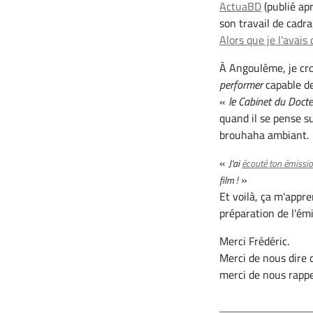
ActuaBD
(publié apr
son travail de cadr
Alors que je l'avais 
À Angoulême, je cro
performer
capable de
«
le Cabinet du Docte
quand il se pense s
brouhaha ambiant.
«
J'ai
écouté ton émissi
»
film !
Et voilà, ça m'appr
préparation de l'émi
Merci Frédéric.
Merci de nous dire 
merci de nous rappel