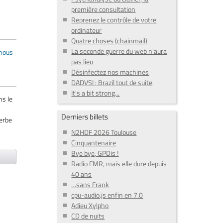
première consultation
Reprenez le contrôle de votre
ordinateur
Quatre choses (chainmail)
La seconde guerre du web n'aura
 nous
pas lieu
Désinfectez nos machines
DADVSI : Brazil tout de suite
It's a bit strong...
ns le
Derniers billets
erbe
N2HDF 2026 Toulouse
Cinquantenaire
Bye bye, GPDis !
Radio FMR, mais elle dure depuis
40 ans
…sans Frank
cpu-audio.js enfin en 7.0
Adieu Xylpho
CD de nuits