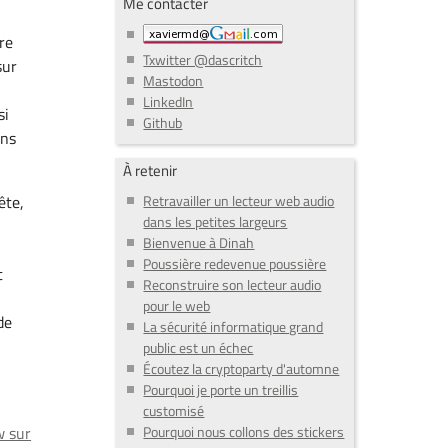
Me contacter
re
Txwitter @dascritch
sur
Mastodon
LinkedIn
si
Github
ans
À retenir
Retravailler un lecteur web audio
ête,
dans les petites largeurs
Bienvenue à Dinah
Poussière redevenue poussière
t
Reconstruire son lecteur audio
pour le web
de
La sécurité informatique grand
public est un échec
Écoutez la cryptoparty d'automne
Pourquoi je porte un treillis
customisé
w sur
Pourquoi nous collons des stickers