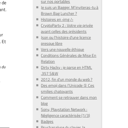
sur nos portables
e de
Je suis un Bagger. M'inviteras-tu à
ant.
Brown Bag Luncher ?
Histoires en ‹img /›
CryptoParty 2 : Votre vie privée
avant celles des présidents
ur
Json ou l'histoire d'une licence
. Et
presque libre
Vers une nouvelle éthique
Conditions Générales de Mise En
Relation
s du
Dirty Hacky : je parse en HTML
.357 S&W
2012, fin d'un monde du web ?
a
Des emoji dans l'Unicode ① Ces
smilies chatoyants
Comment se retrouver dans mon
blog
Sony, Playstation Network :
Négligence caractérisée (1/3)
Badges
Psychanalyse du clavier, la