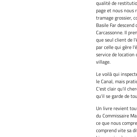
qualité de restituti
page et nous nous r
tramage grossier, 
Basile Far descend d
Carcassonne. Il pre
que seul client de l
par celle qui gère l
service de location
village.
Le voilà qui inspect
le Canal, mais prat
C'est clair qu'il c
qu'il se garde de to
Un livre revient to
du Commissaire Maig
ce que nous compren
comprend vite sa dif