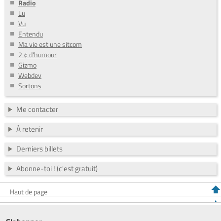
Radio
Lu
Vu
Entendu
Ma vie est une sitcom
2 ¢ d'humour
Gizmo
Webdev
Sortons
Me contacter
À retenir
Derniers billets
Abonne-toi ! (c'est gratuit)
Haut de page