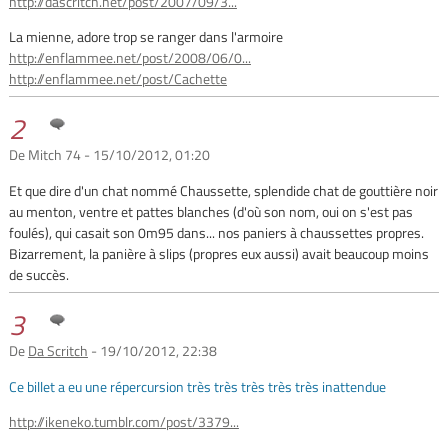
http://dascritch.net/post/2007/09/3...
La mienne, adore trop se ranger dans l'armoire
http://enflammee.net/post/2008/06/0...
http://enflammee.net/post/Cachette
2
De Mitch 74 - 15/10/2012, 01:20
Et que dire d'un chat nommé Chaussette, splendide chat de gouttière noir
au menton, ventre et pattes blanches (d'où son nom, oui on s'est pas
foulés), qui casait son 0m95 dans... nos paniers à chaussettes propres.
Bizarrement, la panière à slips (propres eux aussi) avait beaucoup moins
de succès.
3
De
Da Scritch
- 19/10/2012, 22:38
Ce billet a eu une répercursion très très très très très inattendue
http://ikeneko.tumblr.com/post/3379...