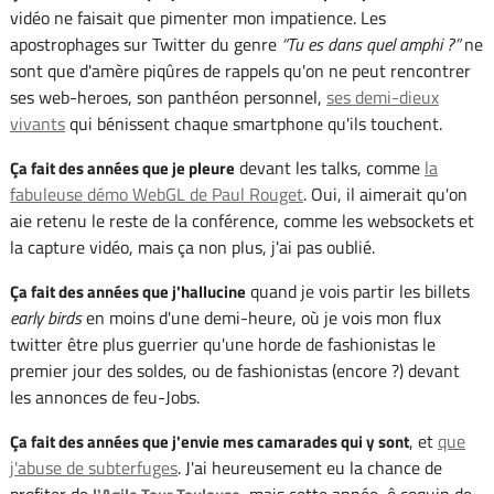
vidéo ne faisait que pimenter mon impatience. Les
apostrophages sur Twitter du genre
Tu es dans quel amphi ?
ne
sont que d'amère piqûres de rappels qu'on ne peut rencontrer
ses web-heroes, son panthéon personnel,
ses demi-dieux
vivants
qui bénissent chaque smartphone qu'ils touchent.
devant les talks, comme
la
Ça fait des années que je pleure
fabuleuse démo WebGL de Paul Rouget
. Oui, il aimerait qu'on
aie retenu le reste de la conférence, comme les websockets et
la capture vidéo, mais ça non plus, j'ai pas oublié.
quand je vois partir les billets
Ça fait des années que j'hallucine
early birds
en moins d'une demi-heure, où je vois mon flux
twitter être plus guerrier qu'une horde de fashionistas le
premier jour des soldes, ou de fashionistas (encore ?) devant
les annonces de feu-Jobs.
, et
que
Ça fait des années que j'envie mes camarades qui y sont
j'abuse de subterfuges
. J'ai heureusement eu la chance de
profiter de
, mais cette année, ô coquin de