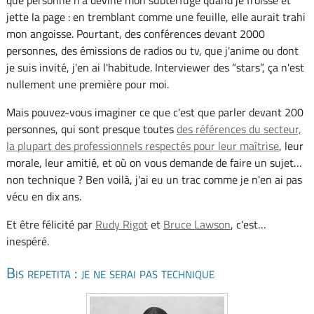
que personne n'a deviné mon subterfuge quand je froisse et
jette la page : en tremblant comme une feuille, elle aurait trahi
mon angoisse. Pourtant, des conférences devant 2000
personnes, des émissions de radios ou tv, que j'anime ou dont
je suis invité, j'en ai l'habitude. Interviewer des “stars”, ça n'est
nullement une première pour moi.
Mais pouvez-vous imaginer ce que c'est que parler devant 200
personnes, qui sont presque toutes
des références du secteur,
la plupart des professionnels respectés pour leur maîtrise
, leur
morale, leur amitié, et où on vous demande de faire un sujet…
non technique ? Ben voilà, j'ai eu un trac comme je n'en ai pas
vécu en dix ans.
Et être félicité par
Rudy Rigot
et
Bruce Lawson
, c'est…
inespéré.
Bis repetita : je ne serai pas technique