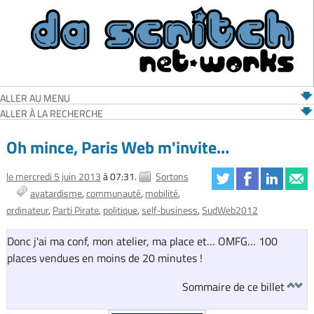
ALLER AU MENU
ALLER À LA RECHERCHE
Oh mince, Paris Web m'invite…
le mercredi 5 juin 2013
à 07:31.
Sortons
avatardisme
communauté
mobilité
ordinateur
Parti Pirate
politique
self-business
SudWeb2012
Donc j'ai ma conf, mon atelier, ma place et… OMFG… 100
places vendues en moins de 20 minutes !
Sommaire de ce billet