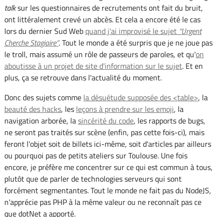
talk
sur les questionnaires de recrutements ont fait du bruit,
ont littéralement crevé un abcès. Et cela a encore été le cas
lors du dernier Sud Web
quand j'ai improvisé le sujet
Urgent
Cherche Stagiaire
. Tout le monde a été surpris que je ne joue pas
le troll, mais assumé un rôle de passeurs de paroles, et qu'
on
aboutisse à un projet de site d'information sur le sujet
. Et en
plus, ça se retrouve dans l'actualité du moment.
Donc des sujets comme
la désuétude supposée des <table>
, la
beauté des hacks
, les
leçons à prendre sur les emoji
, la
navigation arborée, la
sincérité du code
, les rapports de bugs,
ne seront pas traités sur scène (enfin, pas cette fois-ci), mais
feront l'objet soit de billets ici-même, soit d'articles par ailleurs
ou pourquoi pas de petits ateliers sur Toulouse. Une fois
encore, je préfère me concentrer sur ce qui est commun à tous,
plutôt que de parler de technologies serveurs qui sont
forcément segmentantes. Tout le monde ne fait pas du NodeJS,
n'apprécie pas PHP à la même valeur ou ne reconnaît pas ce
que dotNet a apporté.