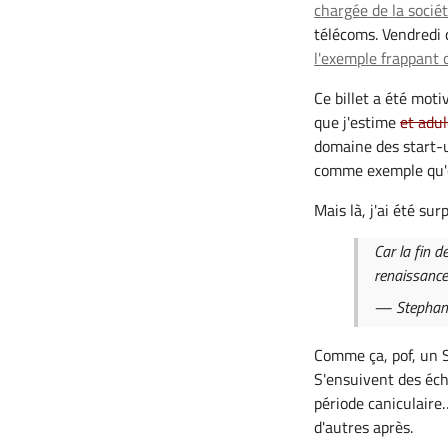
chargée de la soci
télécoms. Vendredi d
l'exemple frappant 
Ce billet a été moti
que j'estime
et adu
domaine des start-
comme exemple qu'en
Mais là, j'ai été sur
Car la fin d
renaissanc
— Stephan
Comme ça, pof, un S
S'ensuivent des éc
période caniculaire…
d'autres après.