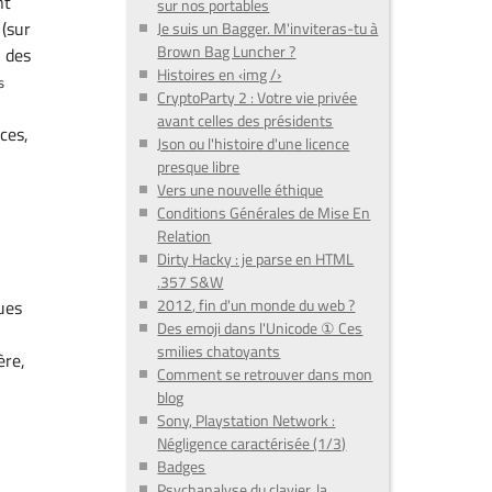
nt
sur nos portables
 (sur
Je suis un Bagger. M'inviteras-tu à
Brown Bag Luncher ?
, des
Histoires en ‹img /›
s
CryptoParty 2 : Votre vie privée
avant celles des présidents
ces,
Json ou l'histoire d'une licence
presque libre
Vers une nouvelle éthique
Conditions Générales de Mise En
Relation
Dirty Hacky : je parse en HTML
.357 S&W
2012, fin d'un monde du web ?
ues
Des emoji dans l'Unicode ① Ces
smilies chatoyants
ère,
Comment se retrouver dans mon
blog
Sony, Playstation Network :
Négligence caractérisée (1/3)
Badges
Psychanalyse du clavier, la