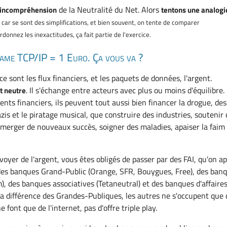
de la Neutralité du Net. Alors
e incompréhension
tentons une analogi
 car se sont des simplifications, et bien souvent, on tente de comparer
donnez les inexactitudes, ça fait partie de l'exercice.
rame TCP/IP = 1 Euro. Ça vous va ?
ce sont les flux financiers, et les paquets de données, l'argent.
. Il s'échange entre acteurs avec plus ou moins d'équilibre.
st neutre
s financiers, ils peuvent tout aussi bien financer la drogue, des
is et le piratage musical, que construire des industries, soutenir
 émerger de nouveaux succès, soigner des maladies, apaiser la faim
oyer de l'argent, vous êtes obligés de passer par des FAI, qu'on ap
 des banques Grand-Public (Orange, SFR, Bouygues, Free), des ban
), des banques associatives (Tetaneutral) et des banques d'affaire
 la différence des Grandes-Publiques, les autres ne s'occupent que 
 font que de l'internet, pas d'offre triple play.