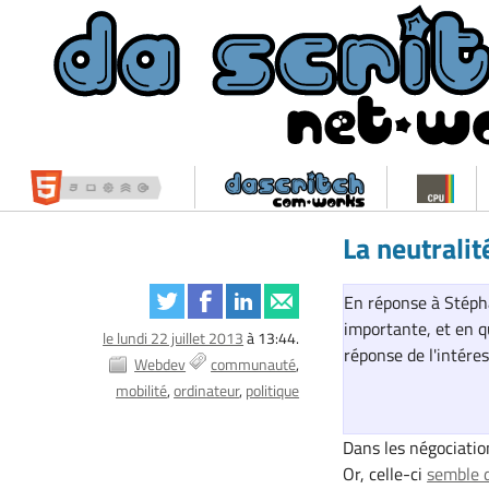
La neutralit
En réponse à Stépha
importante, et en q
le lundi 22 juillet 2013
à 13:44.
réponse de l'intér
Webdev
communauté
mobilité
ordinateur
politique
Dans les négociation
Or, celle-ci
semble d