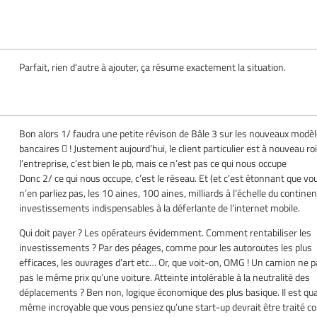
Parfait, rien d'autre à ajouter, ça résume exactement la situation.
Bon alors 1/ faudra une petite révison de Bâle 3 sur les nouveaux modè
bancaires  ! Justement aujourd’hui, le client particulier est à nouveau ro
l’entreprise, c’est bien le pb, mais ce n’est pas ce qui nous occupe
Donc 2/ ce qui nous occupe, c’est le réseau. Et (et c’est étonnant que vo
n’en parliez pas, les 10 aines, 100 aines, milliards à l’échelle du continen
investissements indispensables à la déferlante de l’internet mobile.
Qui doit payer ? Les opérateurs évidemment. Comment rentabiliser les
investissements ? Par des péages, comme pour les autoroutes les plus
efficaces, les ouvrages d’art etc… Or, que voit-on, OMG ! Un camion ne 
pas le même prix qu’une voiture. Atteinte intolérable à la neutralité des
déplacements ? Ben non, logique économique des plus basique. Il est qu
même incroyable que vous pensiez qu’une start-up devrait être traité 