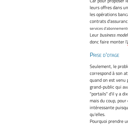
Car pour proposer l
leurs offres dans un
les opérations banca
contrats d'assuranc
services d'abonnements
Leur
business model
donc faire monter l'
Prise d'otage
Seulement, le problè
correspond à son at
quand on est venu p
grand-public qui av
"portails" d'il y a d
mais du coup, pour 
intéressante puisqu
qu'elles.
Pourquoi prendre un