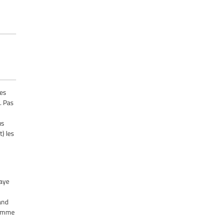
les
i. Pas
us
t) les
paye
and
comme