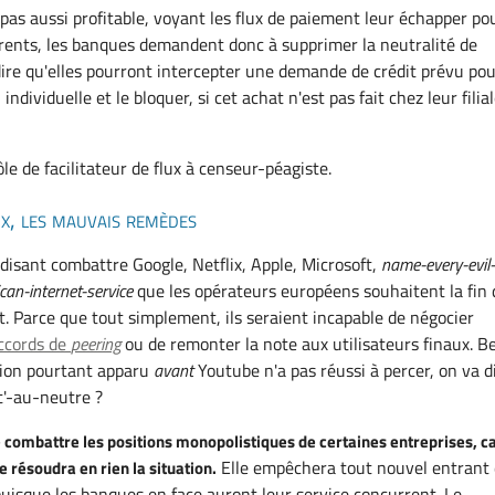
 pas aussi profitable, voyant les flux de paiement leur échapper po
rents, les banques demandent donc à supprimer la neutralité de
 dire qu'elles pourront intercepter une demande de crédit prévu po
ndividuelle et le bloquer, si cet achat n'est pas fait chez leur filia
le de facilitateur de flux à censeur-péagiste.
x, les mauvais remèdes
-disant combattre Google, Netflix, Apple, Microsoft,
name-every-evil
an-internet-service
que les opérateurs européens souhaitent la fin 
et. Parce que tout simplement, ils seraient incapable de négocier
ccords de
peering
ou de remonter la note aux utilisateurs finaux. B
tion pourtant apparu
avant
Youtube n'a pas réussi à percer, on va d
t'-au-neutre ?
e combattre les positions monopolistiques de certaines entreprises, c
Elle empêchera tout nouvel entrant
ne résoudra en rien la situation.
 puisque les banques en face auront leur service concurrent. Le