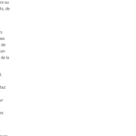
ère ou
ts, de
ns
pas
t de
 son
 de la
t.
s
ntez
ur
les
e
 avec