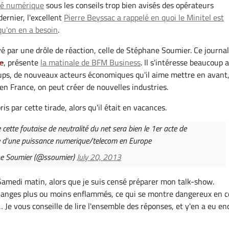
été numérique
sous les conseils trop bien avisés des opérateurs
ernier, l'excellent
Pierre Beyssac a rappelé en quoi le Minitel est
qu'on en a besoin
.
vé par une drôle de réaction, celle de Stéphane Soumier. Ce journal
le
, présente
la matinale de BFM Business
. Il s'intéresse beaucoup 
ups, de nouveaux acteurs économiques qu'il aime mettre en avant
 France, on peut créer de nouvelles industries.
pris par cette tirade, alors qu'il était en vacances.
e cette foutaise de neutralité du net sera bien le 1er acte de
e d'une puissance numerique/telecom en Europe
e Soumier (@ssoumier)
July 20, 2013
amedi matin, alors que je suis censé préparer mon talk-show.
hanges plus ou moins enflammés, ce qui se montre dangereux en c
 Je vous conseille de lire l'ensemble des réponses, et y'en a eu en