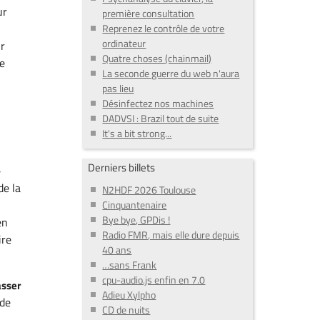
ur
première consultation
Reprenez le contrôle de votre
ordinateur
ur
Quatre choses (chainmail)
le
La seconde guerre du web n'aura
pas lieu
Désinfectez nos machines
DADVSI : Brazil tout de suite
It's a bit strong...
Derniers billets
-
de la
N2HDF 2026 Toulouse
Cinquantenaire
Bye bye, GPDis !
en
Radio FMR, mais elle dure depuis
ire
40 ans
…sans Frank
cpu-audio.js enfin en 7.0
asser
Adieu Xylpho
 de
CD de nuits