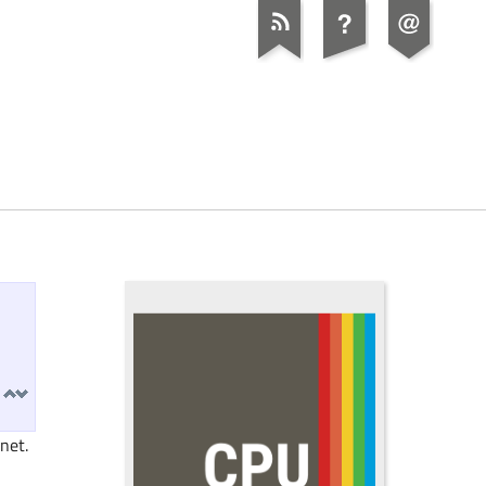
t
net.