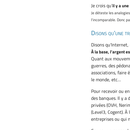
Je crois qu'
il y a un
Je déteste les analogies
l'incomparable. Donc par
Disons qu'une t
Disons qu'Internet, 
À la base, l'argent e
Quant aux mouvement
guerres, des pédonaz
associations, faire
le monde, etc…
Pour recevoir ou env
des banques. Il y a
privées (OVH, Nerim
(Level3, Cogent). À
entreprises ou qui ne