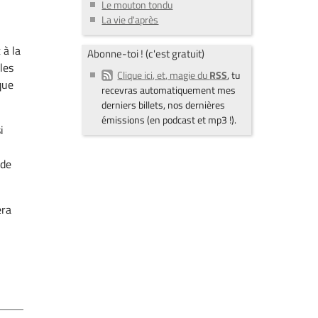
Le mouton tondu
La vie d'après
 à la
Abonne-toi ! (c'est gratuit)
les
Clique ici, et, magie du
RSS
, tu
que
recevras automatiquement mes
derniers billets, nos dernières
émissions (en podcast et mp3 !).
i
ide
era