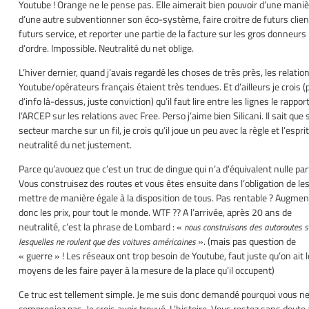
Youtube ! Orange ne le pense pas. Elle aimerait bien pouvoir d’une mani
d’une autre subventionner son éco-système, faire croitre de futurs clien
futurs service, et reporter une partie de la facture sur les gros donneurs
d’ordre. Impossible. Neutralité du net oblige.
L’hiver dernier, quand j’avais regardé les choses de très près, les relatio
Youtube/opérateurs français étaient très tendues. Et d’ailleurs je crois (
d’info là-dessus, juste conviction) qu’il faut lire entre les lignes le rappor
l’ARCEP sur les relations avec Free. Perso j’aime bien Silicani. Il sait que
secteur marche sur un fil, je crois qu’il joue un peu avec la règle et l’esprit
neutralité du net justement.
Parce qu’avouez que c’est un truc de dingue qui n’a d’équivalent nulle par
Vous construisez des routes et vous êtes ensuite dans l’obligation de le
mettre de manière égale à la disposition de tous. Pas rentable ? Augme
donc les prix, pour tout le monde. WTF ?? A l’arrivée, après 20 ans de
neutralité, c’est la phrase de Lombard : «
nous construisons des autoroutes s
». (mais pas question de
lesquelles ne roulent que des voitures américaines
« guerre » ! Les réseaux ont trop besoin de Youtube, faut juste qu’on ait 
moyens de les faire payer à la mesure de la place qu’il occupent)
Ce truc est tellement simple. Je me suis donc demandé pourquoi vous n
compreniez pas. Je crois avoir trouvé. L’histoire. Vous restez sans doute