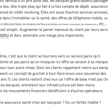
eur service à un prix aussi bas, les banques grand-publics package
e box, dite triple-play qui fait à la fois compte de dépôt, assurance
ires) et crédit revolving. Elles ont aussi d'autres services annexes
e dans l'immobilier ou la santé, des offres de téléphonie mobile,
de
, etc…
 à des journaux,
de livraisons de fleurs et pizzas,
des filiales construisant des lotissements
est simple : Augmenter le panier mensuel du client par leurs servi
ARPU
et donc atteindre une marge plus importante.
me, c'est que le client se tournera vers un service parce qu'il
tente et pas parce qu'un kiosquier lui offre sa version à sa marque
our tout autre chose. Donc les clients rapportent moins aux banq
aient un concept de guichet à tout-faire (vous vous souvenez des
ix ans ?). Les clients restent chez eux car l'offre de base n'est pas ch
ces banques, entretenir leur infrastructure est bien moins
e les mouvements financiers bénéficient à d'autres opérateurs
e assurance santé chez son banquier ? Ou un forfait mobile ?