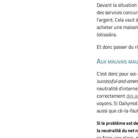
Devant la situation
des services concur
l'argent. Cela veut
acheter une maison i
lotissière.
Et donc passer du rô
Aux mauvais mau
C'est donc pour soi
successful-and-americ
neutralité d'intern
correctement
des a
voyons. Si Dailymo
aussi que cé-la-fau
Si le problème est d
la neutralité du net 
se faire une place,