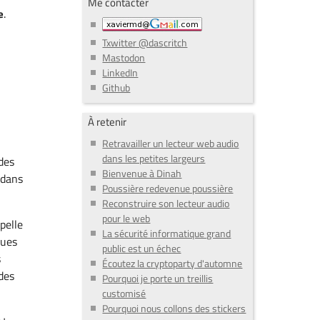
Me contacter
.
e
Txwitter @dascritch
Mastodon
LinkedIn
Github
À retenir
Retravailler un lecteur web audio
dans les petites largeurs
 des
Bienvenue à Dinah
 dans
Poussière redevenue poussière
Reconstruire son lecteur audio
pour le web
pelle
La sécurité informatique grand
ques
public est un échec
s
Écoutez la cryptoparty d'automne
des
Pourquoi je porte un treillis
customisé
Pourquoi nous collons des stickers