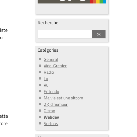
Recherche
iste
au
,
Catégories
General
Vide-Grenier
Radio
Lu
Vu
Entendu
Ma vie est une sitcom
2 ¢ d'humour
Gizmo
ette
Webdev
core
Sortons