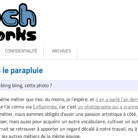
CONFIDENTIALITÉ
ARCHIVES
s le parapluie
 bling bling, cette photo ?
même métier que moi, du moins, je l'espère, et
il en a parlé l'an der
 je l'ai connu via
Enflammée
, car c'est
un photographe qui a vraim
métier, nous sommes obligés d'avoir une passion artistique à côté, 
ser, mais aussi pour acquérir un autre vocabulaire, cultiver un au
rrait se retrouver à apporter un regard décalé à notre travail, ou à
 les autres métiers de la même équipe.