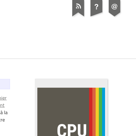
nier
ent
à la
tre