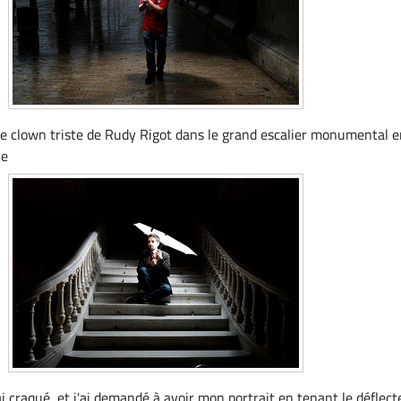
de clown triste de Rudy Rigot dans le grand escalier monumental 
ue
ai craqué, et j'ai demandé à avoir mon portrait en tenant le déflect