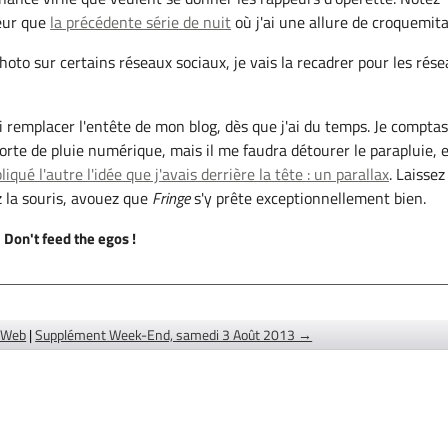
peur que
la précédente série de nuit
où j'ai une allure de croquemita
 photo sur certains réseaux sociaux, je vais la recadrer pour les rés
i remplacer l'entête de mon blog, dès que j'ai du temps. Je comptas
sorte de pluie numérique, mais il me faudra détourer le parapluie, e
iqué l'autre l'idée que j'avais derrière la tête : un parallax
. Laissez
 la souris, avouez que
Fringe
s'y prête exceptionnellement bien.
:
Don't feed the egos !
d Web
|
Supplément Week-End, samedi 3 Août 2013 →