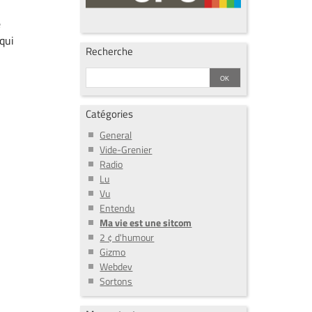
e
(qui
Recherche
Catégories
General
Vide-Grenier
Radio
Lu
Vu
Entendu
Ma vie est une sitcom
2 ¢ d'humour
Gizmo
Webdev
Sortons