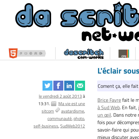
L'éclair sou
Coment ça, elle fait
le vendredi 2 août 2013
à
Brice Favre
fait le 
13:31.
Ma vie est une
à Sud Web
. En fait,
sitcom
avatardisme
un œil
. Dans notre 
communauté
photo
fois pour décompres
self-business
SudWeb2012
savoir-faire qui pou
mieux discuter avec