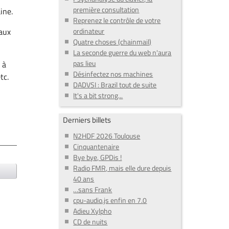
première consultation
ine.
Reprenez le contrôle de votre
ordinateur
eaux
Quatre choses (chainmail)
La seconde guerre du web n'aura
pas lieu
 à
Désinfectez nos machines
tc.
DADVSI : Brazil tout de suite
It's a bit strong...
Derniers billets
N2HDF 2026 Toulouse
Cinquantenaire
Bye bye, GPDis !
Radio FMR, mais elle dure depuis
40 ans
…sans Frank
cpu-audio.js enfin en 7.0
Adieu Xylpho
CD de nuits