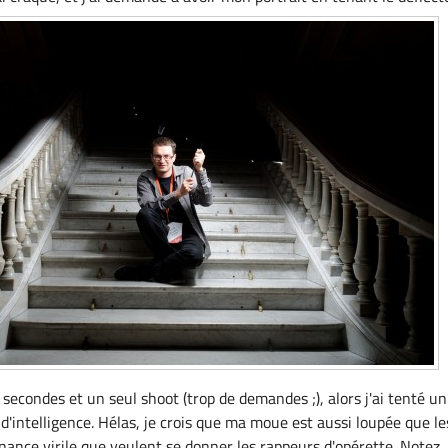
0 secondes et un seul shoot (trop de demandes ;), alors j'ai tenté un
d'intelligence. Hélas, je crois que ma moue est aussi loupée que le
nance virile que veulent se donner les rappeurs d'opérette. Notez