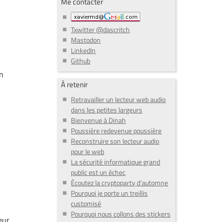
Me contacter
Txwitter @dascritch
Mastodon
LinkedIn
Github
en
À retenir
Retravailler un lecteur web audio
dans les petites largeurs
Bienvenue à Dinah
Poussière redevenue poussière
Reconstruire son lecteur audio
pour le web
La sécurité informatique grand
public est un échec
Écoutez la cryptoparty d'automne
Pourquoi je porte un treillis
customisé
Pourquoi nous collons des stickers
eur