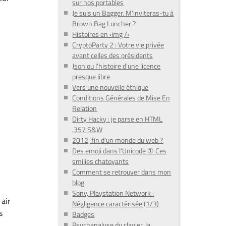
sur nos portables
Je suis un Bagger. M'inviteras-tu à
Brown Bag Luncher ?
Histoires en ‹img /›
CryptoParty 2 : Votre vie privée
avant celles des présidents
Json ou l'histoire d'une licence
presque libre
Vers une nouvelle éthique
Conditions Générales de Mise En
Relation
Dirty Hacky : je parse en HTML
.357 S&W
2012, fin d'un monde du web ?
Des emoji dans l'Unicode ① Ces
smilies chatoyants
Comment se retrouver dans mon
blog
Sony, Playstation Network :
 air
Négligence caractérisée (1/3)
s
Badges
Psychanalyse du clavier, la