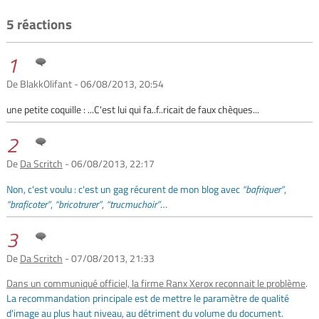
5 réactions
1
De BlakkOlifant - 06/08/2013, 20:54
une petite coquille : ...C'est lui qui fa..f..ricait de faux chèques...
2
De
Da Scritch
- 06/08/2013, 22:17
Non, c'est voulu : c'est un gag récurent de mon blog avec
bafriquer
,
braficoter
,
bricotrurer
,
trucmuchoir
…
3
De
Da Scritch
- 07/08/2013, 21:33
Dans un communiqué officiel, la firme Ranx Xerox reconnait le problème
.
La recommandation principale est de mettre le paramètre de qualité
d'image au plus haut niveau, au détriment du volume du document.