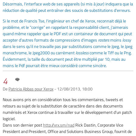
Désormais, l'interface web de ses appareils (si mis à jour) indiquera que la
réduction de qualité peut entraîner des soucis de substitutions d'erreurs.
Si le mot de Francis Tse, l'ingénieur en chef de Xerox, reconnait déjà le
problème, et le “corrige” en rappelant la responsabilité client, j'aimerais
quand même rappeler que le PDF est un containeur de document qui peut
accepter d'autres formats de compressions d'images
rasters
moins
lossy
dans le sens qu'il ne travaille pas par substitutions comme le Jpeg, le Jpeg
monochrome, le Jpeg2000 ou carrément
lossless
comme le Tiff ou le Png.
Évidemment, la taille du document peut être multiplié par 10, mais au
moins le Pdf pourrait être mieux considéré comme sincère.
4
De
Patricia Abbas pour Xerox
- 12/08/2013, 18:00
Nous avons pris en considération tous les commentaires, tweets et
retours au sujet de la substitution de caractère dans des documents
numérisés et Xerox continue à travailler sur le développement d'un patch
logiciel.
Dans son dernier post
http://xrx.sm/nad
Rick Dastin, Corporate Vice
President and President, Office and Solutions Business Group, fournit de