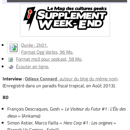
Durée : 2h01.
Format Ogg Vorbis, 96 Mo.
Format mp3 pour podcast, 58 Mo.
Écouter en ligne.
Interview
:
Odieux Connard
, auteur du blog du même nom
.
(Enregistré dans un paradis fiscal tropical, en Août 2013).
BD
François Descraques, Gosh «
Le Visiteur du Futur #1 : L'Élu des
dieux
» (Ankama)
Simon Astier, Marco Failla «
Hero Corp #1 : Les origines
»
(French Us Comics , Soleil)