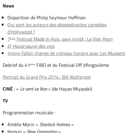
News
Disparition de Philip Seymour Hoffman
Qui sont les auteurs des désespérantes comédies
d'Hollywood ?
7
Festival Made In Asia, pays invité : Le Viet-Nam
ème
D
House
sauve des vies
r
Jimmy Fallon change de créneau horaire avec Les Muppets
Debrief du 41
FIBD et du Festival Off d'Angoulème
ème
Portrait du Grand Prix 2014 : Bill Watterson
CINÉ
: «
Le vent se lève
» (de Hayao Miyazaki)
TV
Programmation musicale :
Amélie Morin «
Sherlock Holmes
»
Kemuri «
New Generation
»