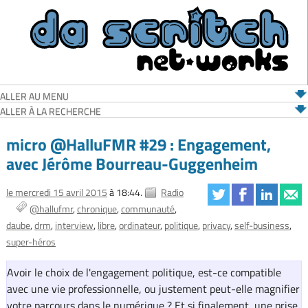
ALLER AU MENU
ALLER À LA RECHERCHE
micro @HalluFMR #29 : Engagement,
avec Jérôme Bourreau-Guggenheim
le mercredi 15 avril 2015
à 18:44.
Radio
@hallufmr
chronique
communauté
daube
drm
interview
libre
ordinateur
politique
privacy
self-business
super-héros
Avoir le choix de l'engagement politique, est-ce compatible
avec une vie professionnelle, ou justement peut-elle magnifier
votre parcours dans le numérique ? Et si finalement, une prise