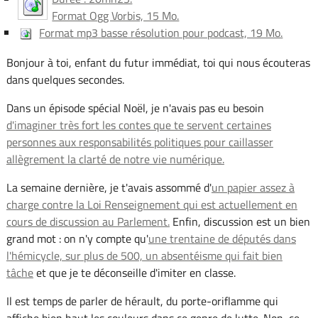
Format Ogg Vorbis, 15 Mo.
Format mp3 basse résolution pour podcast, 19 Mo.
Bonjour à toi, enfant du futur immédiat, toi qui nous écouteras
dans quelques secondes.
Dans un épisode spécial Noël, je n'avais pas eu besoin
d'imaginer très fort les contes que te servent certaines
personnes aux responsabilités politiques pour caillasser
allègrement la clarté de notre vie numérique.
La semaine dernière, je t'avais assommé d'
un papier assez à
charge contre la Loi Renseignement qui est actuellement en
cours de discussion au Parlement.
Enfin, discussion est un bien
grand mot : on n'y compte qu'
une trentaine de députés dans
l'hémicycle, sur plus de 500, un absentéisme qui fait bien
tâche
et que je te déconseille d'imiter en classe.
Il est temps de parler de hérault, du porte-oriflamme qui
affiche bien haut les couleurs dans ce genre de lutte. Non, ce