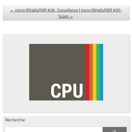
← micro @HalluFMR #28 : Surveillance
|
micro @HalluFMR #30 :
Scam →
Recherche