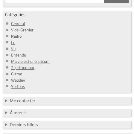
Catégories
General
Vide-Grenier
Radio
Lu
Vu
Entendu
Ma vie est une sitcom
2 ¢ d'humour
Gizmo
Webdev
Sortons
Me contacter
À retenir
Derniers billets