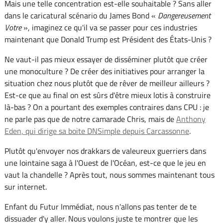
Mais une telle concentration est-elle souhaitable ? Sans aller
dans le caricatural scénario du James Bond «
Dangereusement
Votre
», imaginez ce qu'il va se passer pour ces industries
maintenant que Donald Trump est Président des États-Unis ?
Ne vaut-il pas mieux essayer de disséminer plutôt que créer
une monoculture ? De créer des initiatives pour arranger la
situation chez nous plutôt que de rêver de meilleur ailleurs ?
Est-ce que au final on est sûrs d'être mieux lotis à construire
là-bas ? On a pourtant des exemples contraires dans CPU : je
ne parle pas que de notre camarade Chris, mais de
Anthony
Eden, qui dirige sa boite DNSimple depuis Carcassonne
.
Plutôt qu'envoyer nos drakkars de valeureux guerriers dans
une lointaine saga à l'Ouest de l'Océan, est-ce que le jeu en
vaut la chandelle ? Après tout, nous sommes maintenant tous
sur internet.
Enfant du Futur Immédiat, nous n'allons pas tenter de te
dissuader d'y aller. Nous voulons juste te montrer que les