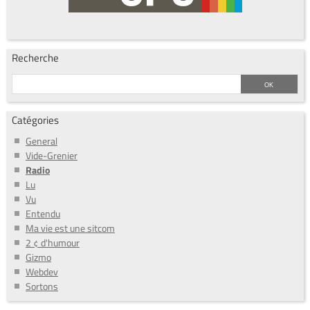
Recherche
Catégories
General
Vide-Grenier
Radio
Lu
Vu
Entendu
Ma vie est une sitcom
2 ¢ d'humour
Gizmo
Webdev
Sortons