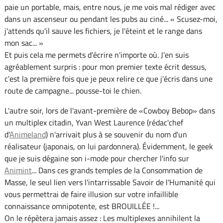
paie un portable, mais, entre nous, je me vois mal rédiger avec
dans un ascenseur ou pendant les pubs au ciné... « Scusez-moi,
j'attends qu'il sauve les fichiers, je l'éteint et le range dans
mon sac... »
Et puis cela me permets d'écrire n'importe où. J'en suis
agréablement surpris : pour mon premier texte écrit dessus,
c'est la première fois que je peux relire ce que j'écris dans une
route de campagne... pousse-toi le chien.
L'autre soir, lors de l'avant-première de «Cowboy Bebop» dans
un multiplex citadin, Yvan West Laurence (rédac'chef
d'
Animeland
) n'arrivait plus à se souvenir du nom d'un
réalisateur (japonais, on lui pardonnera). Évidemment, le geek
que je suis dégaine son i-mode pour chercher l'info sur
Animint
... Dans ces grands temples de la Consommation de
Masse, le seul lien vers l'intarrissable Savoir de l'Humanité qui
vous permettrai de faire illusion sur votre infaillible
connaissance omnipotente, est BROUILLÉE !...
On le répètera jamais assez : Les multiplexes annihilent la