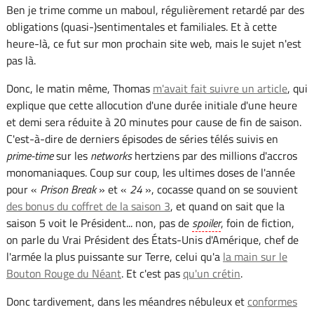
Ben je trime comme un maboul, régulièrement retardé par des
obligations (quasi-)sentimentales et familiales. Et à cette
heure-là, ce fut sur mon prochain site web, mais le sujet n'est
pas là.
Donc, le matin même, Thomas
m'avait fait suivre un article
, qui
explique que cette allocution d'une durée initiale d'une heure
et demi sera réduite à 20 minutes pour cause de fin de saison.
C'est-à-dire de derniers épisodes de séries télés suivis en
prime-time
sur les
networks
hertziens par des millions d'accros
monomaniaques. Coup sur coup, les ultimes doses de l'année
pour «
Prison Break
» et «
24
», cocasse quand on se souvient
des bonus du coffret de la saison 3
, et quand on sait que la
saison 5 voit le Président... non, pas de
spoiler
, foin de fiction,
on parle du Vrai Président des États-Unis d'Amérique, chef de
l'armée la plus puissante sur Terre, celui qu'a
la main sur le
Bouton Rouge du Néant
. Et c'est pas
qu'un crétin
.
Donc tardivement, dans les méandres nébuleux et
conformes