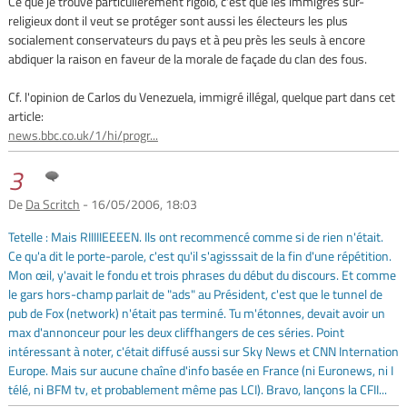
Ce que je trouve particulièrement rigolo, c'est que les immigrés sur-
religieux dont il veut se protéger sont aussi les électeurs les plus
socialement conservateurs du pays et à peu près les seuls à encore
abdiquer la raison en faveur de la morale de façade du clan des fous.
Cf. l'opinion de Carlos du Venezuela, immigré illégal, quelque part dans cet
article:
news.bbc.co.uk/1/hi/progr...
3
De
Da Scritch
- 16/05/2006, 18:03
Tetelle : Mais RIIIIIEEEEN. Ils ont recommencé comme si de rien n'était.
Ce qu'a dit le porte-parole, c'est qu'il s'agisssait de la fin d'une répétition.
Mon œil, y'avait le fondu et trois phrases du début du discours. Et comme
le gars hors-champ parlait de "ads" au Président, c'est que le tunnel de
pub de Fox (network) n'était pas terminé. Tu m'étonnes, devait avoir un
max d'annonceur pour les deux cliffhangers de ces séries. Point
intéressant à noter, c'était diffusé aussi sur Sky News et CNN Internation
Europe. Mais sur aucune chaîne d'info basée en France (ni Euronews, ni I
télé, ni BFM tv, et probablement même pas LCI). Bravo, lançons la CFII...