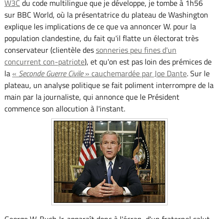
W3C
du code multilingue que je développe, je tombe à 1h56
sur BBC World, où la présentatrice du plateau de Washington
explique les implications de ce que va annoncer W. pour la
population clandestine, du fait qu'il flatte un électorat très
conservateur (clientèle des
sonneries peu fines d'un
concurrent con-patriote
), et qu'on est pas loin des prémices de
la
«
Seconde Guerre Civile
» cauchemardée par Joe Dante
. Sur le
plateau, un analyse politique se fait poliment interrompre de la
main par la journaliste, qui annonce que le Président
commence son allocution à l'instant.
George W. Bush Jr. apparaît donc à l'écran, d'un fraternel salut