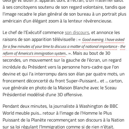
à ses concitoyens soutenu de son regard volontaire, tandis que
l'image recadre le plan général de son bureau à un portrait plus
américain d'un élégant zoom à la lenteur révérencieuse.
Le chef de l'Exécutif commence
son discours
, et annonce les
raisons de son apparition télévisuelle : «
Good evening
.
I have asked
for a few minutes of your time to discuss a matter of national importance
-
the
». Mais au bout de 30
reform of America's immigration system
...
secondes, un mouvement sur la gauche de l'écran, un regard
incrédule du Président vers la personne hors-cadre que l'on
devine et qui l'a interrompu dans son élan par quatre mots, un
froncement déconcerté du front Super-Puissant... et ... carton,
vue générale en photo de la Maison Blanche avec le Sceau
Présidentiel modélisé d'une 3D offensive.
Pendant deux minutes, la journaliste à Washington de BBC
World meuble puis... retour à l'image de l'Homme le Plus
Puissant de la Planète recommençant son discours à la Nation
sur sa loi régulant l'Immigration comme si de rien n'était.