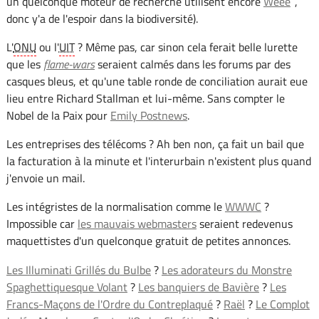
un quelconque moteur de recherche utilisent encore
Weee
,
donc y'a de l'espoir dans la biodiversité).
L'
ONU
ou l'
UIT
? Même pas, car sinon cela ferait belle lurette
que les
flame-wars
seraient calmés dans les forums par des
casques bleus, et qu'une table ronde de conciliation aurait eue
lieu entre Richard Stallman et lui-même. Sans compter le
Nobel de la Paix pour
Emily Postnews
.
Les entreprises des télécoms ? Ah ben non, ça fait un bail que
la facturation à la minute et l'interurbain n'existent plus quand
j'envoie un mail.
Les intégristes de la normalisation comme le
WWWC
?
Impossible car
les mauvais webmasters
seraient redevenus
maquettistes d'un quelconque gratuit de petites annonces.
Les Illuminati Grillés du Bulbe
?
Les adorateurs du Monstre
Spaghettiquesque Volant
?
Les banquiers de Bavière
?
Les
Francs-Maçons de l'Ordre du Contreplaqué
?
Raël
?
Le Complot