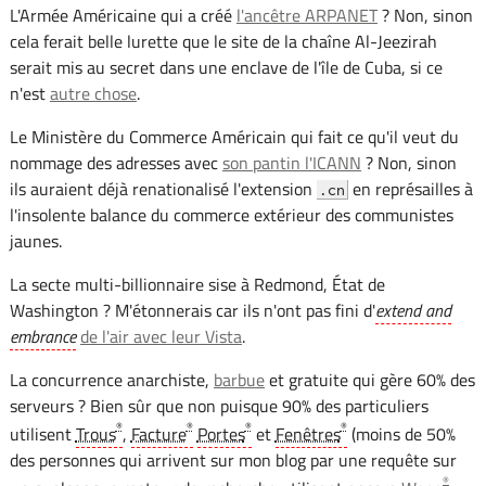
L'Armée Américaine qui a créé
l'ancêtre ARPANET
? Non, sinon
cela ferait belle lurette que le site de la chaîne Al-Jeezirah
serait mis au secret dans une enclave de l'île de Cuba, si ce
n'est
autre chose
.
Le Ministère du Commerce Américain qui fait ce qu'il veut du
nommage des adresses avec
son pantin l'ICANN
? Non, sinon
ils auraient déjà renationalisé l'extension
en représailles à
.cn
l'insolente balance du commerce extérieur des communistes
jaunes.
La secte multi-billionnaire sise à Redmond, État de
Washington ? M'étonnerais car ils n'ont pas fini d'
extend and
embrance
de l'air avec leur Vista
.
La concurrence anarchiste,
barbue
et gratuite qui gère 60% des
serveurs ? Bien sûr que non puisque 90% des particuliers
®
®
®
®
utilisent
Trous
,
Facture
Portes
et
Fenêtres
(moins de 50%
des personnes qui arrivent sur mon blog par une requête sur
®