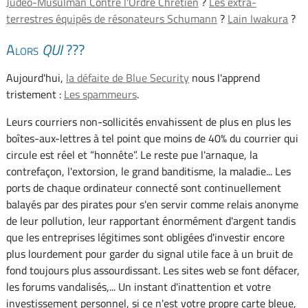
Judéo-Musulman Contre l'Ordre Chrétien
?
Les extra-
terrestres équipés de résonateurs Schumann
?
Lain Iwakura
?
Alors
QUI
???
Aujourd'hui,
la défaite de Blue Security
nous l'apprend
tristement :
Les spammeurs
.
Leurs courriers non-sollicités envahissent de plus en plus les
boîtes-aux-lettres à tel point que moins de 40% du courrier qui
circule est réel et “honnête”. Le reste pue l'arnaque, la
contrefaçon, l'extorsion, le grand banditisme, la maladie... Les
ports de chaque ordinateur connecté sont continuellement
balayés par des pirates pour s'en servir comme relais anonyme
de leur pollution, leur rapportant énormément d'argent tandis
que les entreprises légitimes sont obligées d'investir encore
plus lourdement pour garder du signal utile face à un bruit de
fond toujours plus assourdissant. Les sites web se font défacer,
les forums vandalisés,... Un instant d'inattention et votre
investissement personnel, si ce n'est votre propre carte bleue,