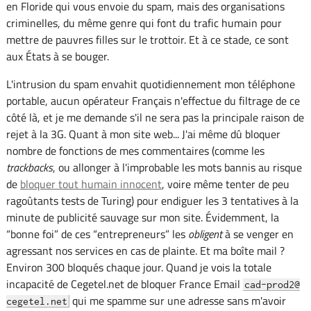
en Floride qui vous envoie du spam, mais des organisations
criminelles, du même genre qui font du trafic humain pour
mettre de pauvres filles sur le trottoir. Et à ce stade, ce sont
aux États à se bouger.
L'intrusion du spam envahit quotidiennement mon téléphone
portable, aucun opérateur Français n'effectue du filtrage de ce
côté là, et je me demande s'il ne sera pas la principale raison de
rejet à la 3G. Quant à mon site web... J'ai même dû bloquer
nombre de fonctions de mes commentaires (comme les
trackbacks
, ou allonger à l'improbable les mots bannis au risque
de
bloquer tout humain innocent
, voire même tenter de peu
ragoûtants tests de Turing) pour endiguer les 3 tentatives à la
minute de publicité sauvage sur mon site. Évidemment, la
“bonne foi” de ces “entrepreneurs” les
obligent
à se venger en
agressant nos services en cas de plainte. Et ma boîte mail ?
Environ 300 bloqués chaque jour. Quand je vois la totale
incapacité de Cegetel.net de bloquer France Email
cad-prod2@
qui me spamme sur une adresse sans m'avoir
cegetel.net