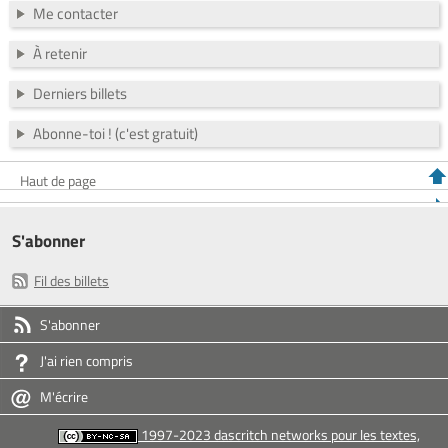
Me contacter
À retenir
Derniers billets
Abonne-toi ! (c'est gratuit)
Haut de page
S'abonner
Fil des billets
S'abonner
J'ai rien compris
M'écrire
1997-2023 dascritch networks pour les textes,