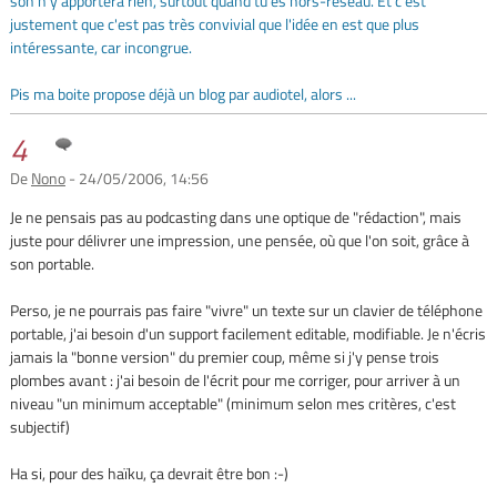
son n'y apportera rien, surtout quand tu es hors-réseau. Et c'est
justement que c'est pas très convivial que l'idée en est que plus
intéressante, car incongrue.
Pis ma boite propose déjà un blog par audiotel, alors ...
4
De
Nono
- 24/05/2006, 14:56
Je ne pensais pas au podcasting dans une optique de "rédaction", mais
juste pour délivrer une impression, une pensée, où que l'on soit, grâce à
son portable.
Perso, je ne pourrais pas faire "vivre" un texte sur un clavier de téléphone
portable, j'ai besoin d'un support facilement editable, modifiable. Je n'écris
jamais la "bonne version" du premier coup, même si j'y pense trois
plombes avant : j'ai besoin de l'écrit pour me corriger, pour arriver à un
niveau "un minimum acceptable" (minimum selon mes critères, c'est
subjectif)
Ha si, pour des haïku, ça devrait être bon :-)