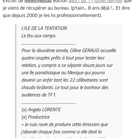
Extrait de
Newsmédias
édition
#831 du 11 juillet dernier
que
je viens de récupérer au bureau. (p'tain... 8 ans déjà !... Et dire
que depuis 2000 je les lis professionnellement).
L'ILE DE LA TENTATION
Le feu aux camps.
...........................................................
Pour la deuxième année, Céline GERAUD accueille
quatre couples prêts à tout pour tester leur
relation, y compris a se séparer douze jours sur
une île paradisiaque au Mexique qui pourra
devenir un enfer tant les 22 célibataires sont
chauds-brûlants. Le tout pour le bonheur des
audiences de TF1.
...........................................................
|x| Angela LORENTE
|x| Productrice
« Je suis ravie de produire cette émission que
j’aborde chaque fois comme si elle était la