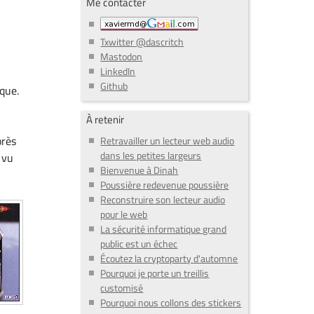
Me contacter
Txwitter @dascritch
Mastodon
LinkedIn
Github
que.
À retenir
près
Retravailler un lecteur web audio
dans les petites largeurs
 vu
Bienvenue à Dinah
Poussière redevenue poussière
Reconstruire son lecteur audio
pour le web
La sécurité informatique grand
public est un échec
Écoutez la cryptoparty d'automne
Pourquoi je porte un treillis
customisé
Pourquoi nous collons des stickers