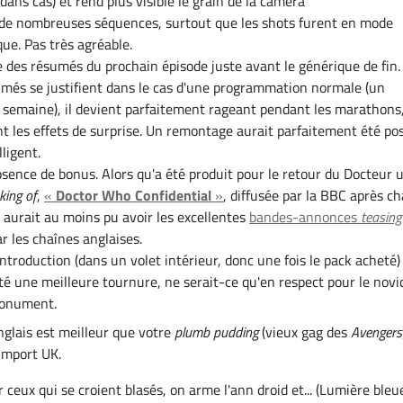
dans cas) et rend plus visible le grain de la caméra
 de nombreuses séquences, surtout que les shots furent en mode
e. Pas très agréable.
 des résumés du prochain épisode juste avant le générique de fin.
umés se justifient dans le cas d'une programmation normale (un
 semaine), il devient parfaitement rageant pendant les marathons
 les effets de surprise. Un remontage aurait parfaitement été pos
lligent.
bsence de bonus. Alors qu'a été produit pour le retour du Docteur 
ing of
,
«
Doctor Who Confidential
»
, diffusée par la BBC après c
 aurait au moins pu avoir les excellentes
bandes-annonces
teasing
ar les chaînes anglaises.
introduction (dans un volet intérieur, donc une fois le pack acheté)
té une meilleure tournure, ne serait-ce qu'en respect pour le novi
monument.
nglais est meilleur que votre
plumb pudding
(vieux gag des
Avengers
 import UK.
ceux qui se croient blasés, on arme l'ann droid et... (Lumière bleu