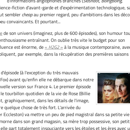
d'informations anglophones branchés (
Slashdot
,
BoingBoing
,
e science-fiction d'avant-garde et d'expérimentation technologique, s
eut sembler
cheap
au premier regard, peu d'ambitions dans les déco
peu convaincants. Et pourtant...
se
de son univers (imaginez, plus de 600 épisodes), son humour to
enthousiasme entraînant. On oublie très vite le budget pour son
nfluence est énorme, de
«
H2G2
»
à la musique contemporaine, ave
pliquent, par exemple, dans la récupération des premières saisons
 d'épisode (à l'exception du très mauvais
r Fox) avant qu'enfin elle ne débarque dans notre
velle version sur France 4. Le premier épisode
 tourbillon quotidien de la vie de Rose (Billie
t, graphiquement, dans les détails de l'image,
re quelque chose de très fort. L'arrivée du
r Eccleston) va mettre un peu de pied magistral dans sa petite vie
e morne dans son grand magasin, sa mère trop possessive, son petit
 elle part totalement insouciante vers les étoiles et les ères avec 