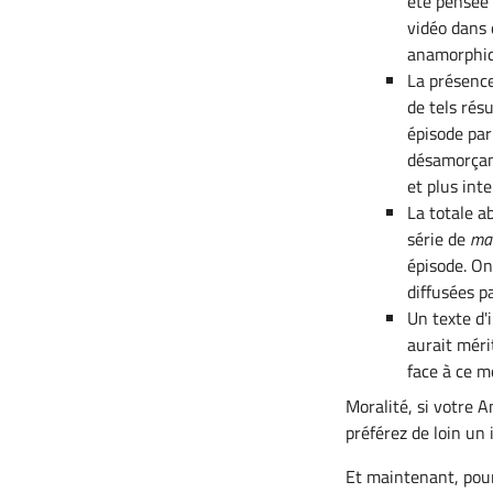
été pensée 
vidéo dans
anamorphiqu
La présence
de tels rés
épisode par
désamorçant
et plus inte
La totale a
série de
mak
épisode. On
diffusées p
Un texte d'
aurait méri
face à ce 
Moralité, si votre A
préférez de loin un
Et maintenant, pour 