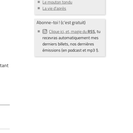
Le mouton tondu
La vie d'après
Abonne-toi ! (c'est gratuit)
Clique ici, et, magie du
RSS
, tu
recevras automatiquement mes
derniers billets, nos dernières
émissions (en podcast et mp3 !).
 tant