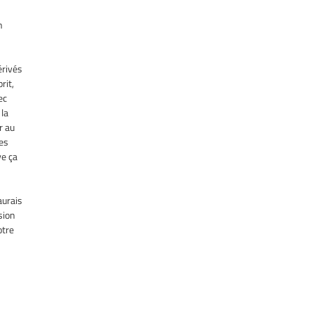
n
érivés
rit,
ec
 la
r au
les
ve ça
aurais
sion
otre