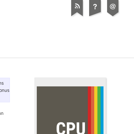
ns
Bonus
un