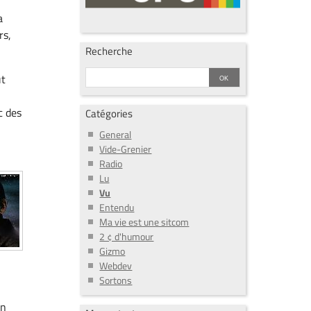
a
rs,
Recherche
ut
c des
Catégories
General
Vide-Grenier
Radio
Lu
Vu
Entendu
Ma vie est une sitcom
2 ¢ d'humour
Gizmo
Webdev
Sortons
un