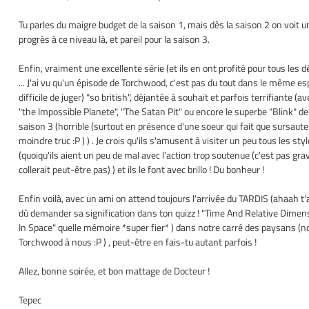
Tu parles du maigre budget de la saison 1, mais dès la saison 2 on voit u
progrès à ce niveau là, et pareil pour la saison 3.
Enfin, vraiment une excellente série (et ils en ont profité pour tous les d
... J'ai vu qu'un épisode de Torchwood, c'est pas du tout dans le même esp
difficile de juger) "so british", déjantée à souhait et parfois terrifiante (av
"the Impossible Planete", "The Satan Pit" ou encore le superbe "Blink" de
saison 3 (horrible (surtout en présence d'une soeur qui fait que sursaute
moindre truc :P ) ) . Je crois qu'ils s'amusent à visiter un peu tous les sty
(quoiqu'ils aient un peu de mal avec l'action trop soutenue (c'est pas gra
collerait peut-être pas) ) et ils le font avec brillo ! Du bonheur !
Enfin voilà, avec un ami on attend toujours l'arrivée du TARDIS (ahaah t'
dû demander sa signification dans ton quizz ! "Time And Relative Dimen
In Space" quelle mémoire *super fier* ) dans notre carré des paysans (n
Torchwood à nous :P ) , peut-être en fais-tu autant parfois !
Allez, bonne soirée, et bon mattage de Docteur !
Tepec