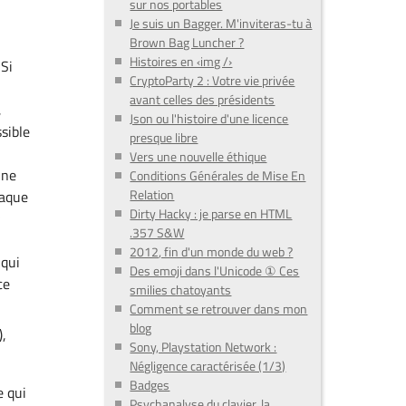
sur nos portables
Je suis un Bagger. M'inviteras-tu à
Brown Bag Luncher ?
Histoires en ‹img /›
 Si
CryptoParty 2 : Votre vie privée
avant celles des présidents
,
Json ou l'histoire d'une licence
sible
presque libre
Vers une nouvelle éthique
une
Conditions Générales de Mise En
Relation
haque
Dirty Hacky : je parse en HTML
.357 S&W
2012, fin d'un monde du web ?
 qui
Des emoji dans l'Unicode ① Ces
ce
smilies chatoyants
Comment se retrouver dans mon
blog
),
Sony, Playstation Network :
Négligence caractérisée (1/3)
Badges
e qui
Psychanalyse du clavier, la