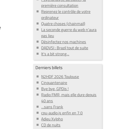
première consultation
Reprenez le contrôle de votre
ordinateur
Quatre choses (chainmail)
e
La seconde guerre du web n'aura
pas lieu
Désinfectez nos machines
DADVSI : Brazil tout de suite
It's a bit strong...
Derniers billets
N2HDF 2026 Toulouse
Cinquantenaire
Bye bye, GPDis !
Radio FMR, mais elle dure depuis
40 ans
…sans Frank
cpu-audio.js enfin en 7.0
Adieu Xylpho
CD de nuits