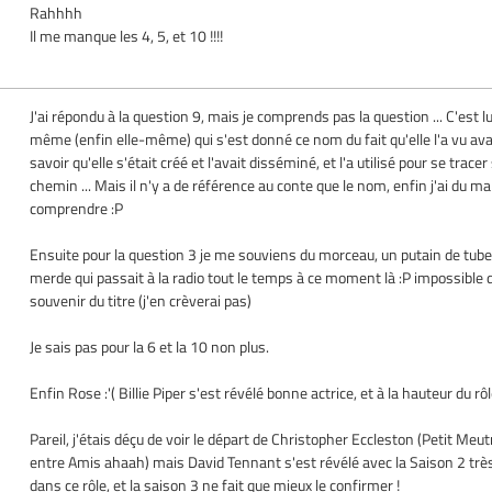
Rahhhh
Il me manque les 4, 5, et 10 !!!!
J'ai répondu à la question 9, mais je comprends pas la question ... C'est lu
même (enfin elle-même) qui s'est donné ce nom du fait qu'elle l'a vu av
savoir qu'elle s'était créé et l'avait disséminé, et l'a utilisé pour se trace
chemin ... Mais il n'y a de référence au conte que le nom, enfin j'ai du ma
comprendre :P
Ensuite pour la question 3 je me souviens du morceau, un putain de tube
merde qui passait à la radio tout le temps à ce moment là :P impossible
souvenir du titre (j'en crèverai pas)
Je sais pas pour la 6 et la 10 non plus.
Enfin Rose :'( Billie Piper s'est révélé bonne actrice, et à la hauteur du rôl
Pareil, j'étais déçu de voir le départ de Christopher Eccleston (Petit Meut
entre Amis ahaah) mais David Tennant s'est révélé avec la Saison 2 trè
dans ce rôle, et la saison 3 ne fait que mieux le confirmer !