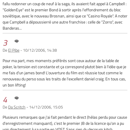
fallu redonner un coup de neuf à la saga, ils avaient fait appel à Campbell :
"GoldenEye" est le premier Bond à sortir après l'effondrement du bloc
soviétique, avec le nouveau Brosnan, ainsi que ce "Casino Royale". A noter
que Campbell a dépoussierré une autre franchise : celle de "Zorro", avec
Banderas...
3
De
El Pibe
- 10/12/2006, 14:38
Pour ma part, mes moments préférés sont ceux autour de la table de
poker, la tension est constante et ça correspond plutot bien à l'idée que je
me fais d'un james bond! L'ouverture du film est réussie tout comme le
renouveau du perso sous les traits de l'excellent daniel craig. En tous cas,
un bon lifting!
4
De
Da Scritch
- 14/12/2006, 15:05
Plusieurs remarques que j'ai fait pendant le direct (hélas perdu pour cause
d'enregistrement manquant), c'est le premier JB de la licence qu'on a pu
voir directement à sa sortie en VOST. Sans rien du decorum kitsh