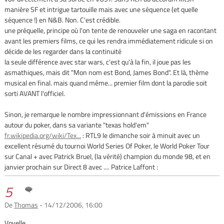
manière SF et intrigue tartouille mais avec une séquence (et quelle
séquence !) en N&B. Non. C'est crédible.
une préquelle, principe où l'on tente de renouveler une saga en racontant
avant les premiers films, ce qui les rendra immédiatement ridicule si on
décide de les regarder dans la continuité
la seule différence avec star wars, c'est qu'à la fin, il joue pas les
asmathiques, mais dit "Mon nom est Bond, James Bond". Et là, thème
musical en final. mais quand même... premier film dont la parodie soit
sorti AVANT l'officiel.
Sinon, je remarque le nombre impressionnant d'émissions en France
autour du poker, dans sa variante "texas hold'em"
fr.wikipedia.org/wiki/Tex...
: RTL9 le dimanche soir à minuit avec un
excellent résumé du tournoi World Series Of Poker, le World Poker Tour
sur Canal + avec Patrick Bruel, (la vérité) champion du monde 98, et en
janvier prochain sur Direct 8 avec .... Patrice Laffont :
5
De
Thomas
- 14/12/2006, 16:00
Voyelle