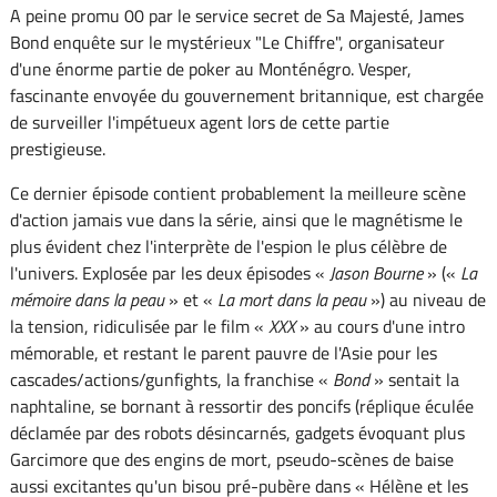
A peine promu 00 par le service secret de Sa Majesté, James
Bond enquête sur le mystérieux "Le Chiffre", organisateur
d'une énorme partie de poker au Monténégro. Vesper,
fascinante envoyée du gouvernement britannique, est chargée
de surveiller l'impétueux agent lors de cette partie
prestigieuse.
Ce dernier épisode contient probablement la meilleure scène
d'action jamais vue dans la série, ainsi que le magnétisme le
plus évident chez l'interprète de l'espion le plus célèbre de
l'univers. Explosée par les deux épisodes «
Jason Bourne
» («
La
mémoire dans la peau
» et «
La mort dans la peau
») au niveau de
la tension, ridiculisée par le film «
XXX
» au cours d'une intro
mémorable, et restant le parent pauvre de l'Asie pour les
cascades/actions/gunfights, la franchise «
Bond
» sentait la
naphtaline, se bornant à ressortir des poncifs (réplique éculée
déclamée par des robots désincarnés, gadgets évoquant plus
Garcimore que des engins de mort, pseudo-scènes de baise
aussi excitantes qu'un bisou pré-pubère dans « Hélène et les