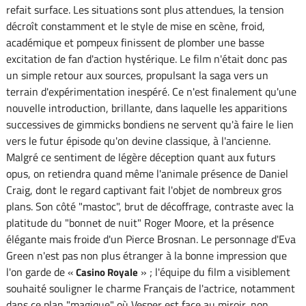
refait surface. Les situations sont plus attendues, la tension
décroît constamment et le style de mise en scène, froid,
académique et pompeux finissent de plomber une basse
excitation de fan d'action hystérique. Le film n'était donc pas
un simple retour aux sources, propulsant la saga vers un
terrain d'expérimentation inespéré. Ce n'est finalement qu'une
nouvelle introduction, brillante, dans laquelle les apparitions
successives de gimmicks bondiens ne servent qu'à faire le lien
vers le futur épisode qu'on devine classique, à l'ancienne.
Malgré ce sentiment de légère déception quant aux futurs
opus, on retiendra quand même l'animale présence de Daniel
Craig, dont le regard captivant fait l'objet de nombreux gros
plans. Son côté "mastoc", brut de décoffrage, contraste avec la
platitude du "bonnet de nuit" Roger Moore, et la présence
élégante mais froide d'un Pierce Brosnan. Le personnage d'Eva
Green n'est pas non plus étranger à la bonne impression que
l'on garde de «
» ; l'équipe du film a visiblement
Casino Royale
souhaité souligner le charme Français de l'actrice, notamment
dans ce plan "magique" où Vesper est face au miroir, non