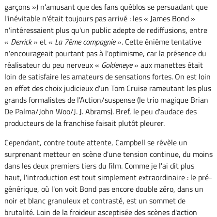
garçons ») n'amusant que des fans québlos se persuadant que
l'inévitable n'était toujours pas arrivé : les « James Bond »
n'intéressaient plus qu'un public adepte de rediffusions, entre
«
Derrick
» et «
La 7ème compagnie
». Cette énième tentative
n'encourageait pourtant pas à l'optimisme, car la présence du
réalisateur du peu nerveux «
Goldeneye
» aux manettes était
loin de satisfaire les amateurs de sensations fortes. On est loin
en effet des choix judicieux d'un Tom Cruise rameutant les plus
grands formalistes de l'Action/suspense (le trio magique Brian
De Palma/John Woo/J. J. Abrams). Bref, le peu d'audace des
producteurs de la franchise faisait plutôt pleurer.
Cependant, contre toute attente, Campbell se révèle un
surprenant metteur en scène d'une tension continue, du moins
dans les deux premiers tiers du film. Comme je l'ai dit plus
haut, l'introduction est tout simplement extraordinaire : le pré-
générique, où l'on voit Bond pas encore double zéro, dans un
noir et blanc granuleux et contrasté, est un sommet de
brutalité. Loin de la froideur asceptisée des scènes d'action