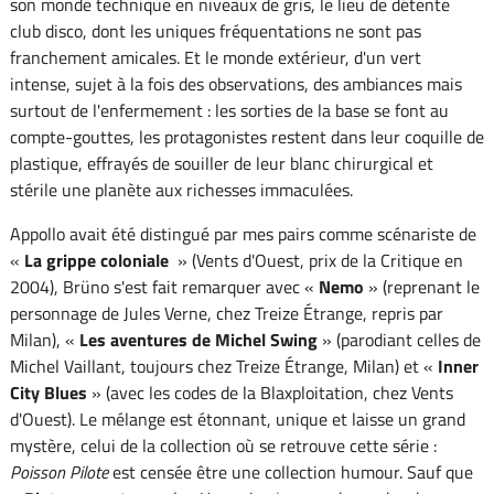
son monde technique en niveaux de gris, le lieu de détente
club disco, dont les uniques fréquentations ne sont pas
franchement amicales. Et le monde extérieur, d'un vert
intense, sujet à la fois des observations, des ambiances mais
surtout de l'enfermement : les sorties de la base se font au
compte-gouttes, les protagonistes restent dans leur coquille de
plastique, effrayés de souiller de leur blanc chirurgical et
stérile une planète aux richesses immaculées.
Appollo avait été distingué par mes pairs comme scénariste de
«
La grippe coloniale
» (Vents d'Ouest, prix de la Critique en
2004), Brüno s'est fait remarquer avec «
Nemo
» (reprenant le
personnage de Jules Verne, chez Treize Étrange, repris par
Milan), «
Les aventures de Michel Swing
» (parodiant celles de
Michel Vaillant, toujours chez Treize Étrange, Milan) et «
Inner
City Blues
» (avec les codes de la Blaxploitation, chez Vents
d'Ouest). Le mélange est étonnant, unique et laisse un grand
mystère, celui de la collection où se retrouve cette série :
Poisson Pilote
est censée être une collection humour. Sauf que