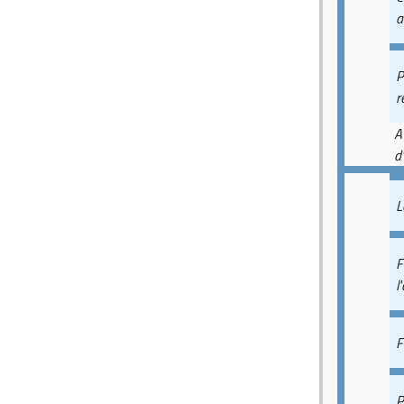
a
P
r
A
d
L
F
l
F
P