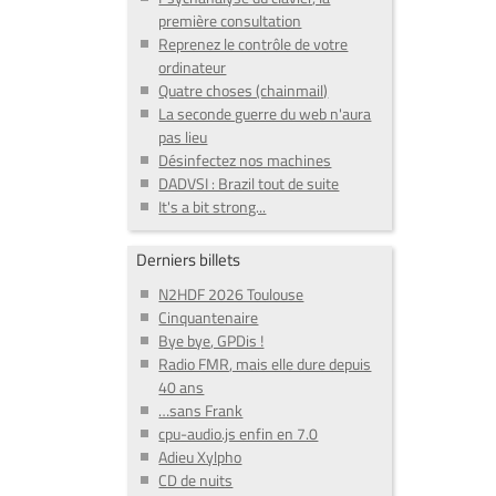
première consultation
Reprenez le contrôle de votre
ordinateur
Quatre choses (chainmail)
La seconde guerre du web n'aura
pas lieu
Désinfectez nos machines
DADVSI : Brazil tout de suite
It's a bit strong...
Derniers billets
N2HDF 2026 Toulouse
Cinquantenaire
Bye bye, GPDis !
Radio FMR, mais elle dure depuis
40 ans
…sans Frank
cpu-audio.js enfin en 7.0
Adieu Xylpho
CD de nuits