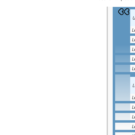
U
L
L
L
L
L
L
L
L
L
L