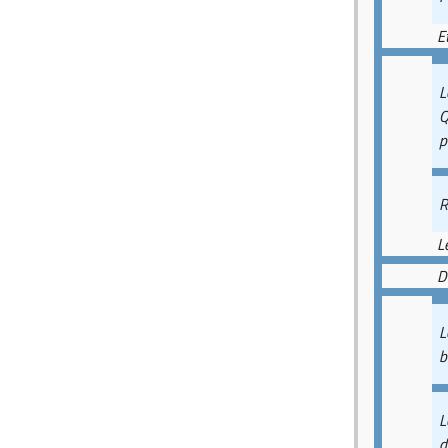
E
L
Q
p
R
L
D
L
b
L
d