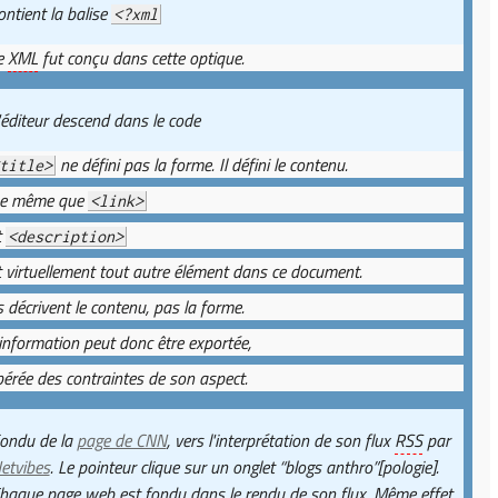
ontient la balise
<?xml
e
XML
fut conçu dans cette optique.
'éditeur descend dans le code
ne défini pas la forme. Il défini le contenu.
title>
e même que
<link>
t
<description>
t virtuellement tout autre élément dans ce document.
ls décrivent le contenu, pas la forme.
'information peut donc être exportée,
ibérée des contraintes de son aspect.
ondu de la
page de CNN
, vers l'interprétation de son flux
RSS
par
etvibes
. Le pointeur clique sur un onglet “blogs anthro”[pologie].
haque page web est fondu dans le rendu de son flux. Même effet