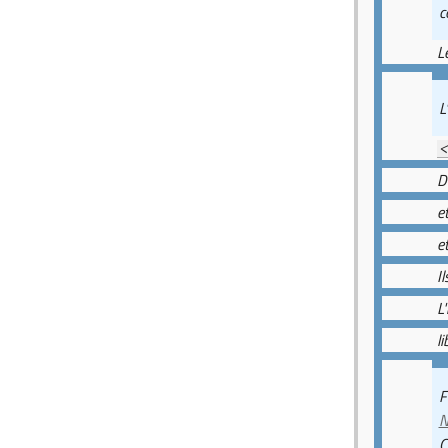
c
L
L
<
D
e
e
I
L
l
F
N
C