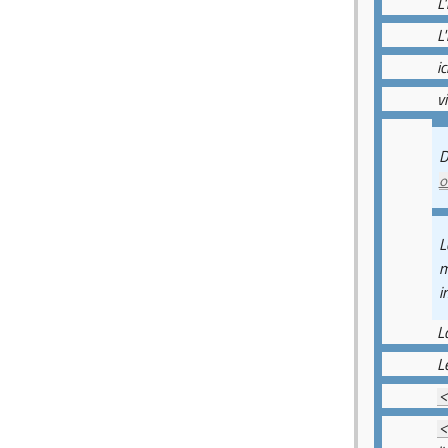
L
L
ic
v
D
o
L
m
i
L
L
<
<