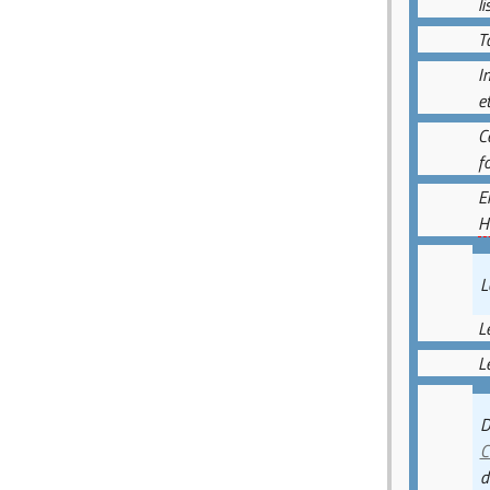
li
T
I
e
C
f
E
H
L
L
L
D
C
d