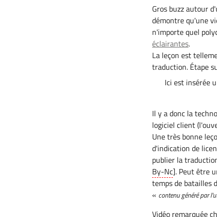
Gros buzz autour d'
démontre qu'une v
n'importe quel poly
éclairantes
.
La leçon est tellem
traduction. Étape su
Ici est insérée 
Il y a donc la techn
logiciel client (l'o
Une très bonne leço
d'indication de lice
publier la traductio
By-Nc
]. Peut être 
temps de batailles 
«
contenu généré par l'ut
Vidéo remarquée c