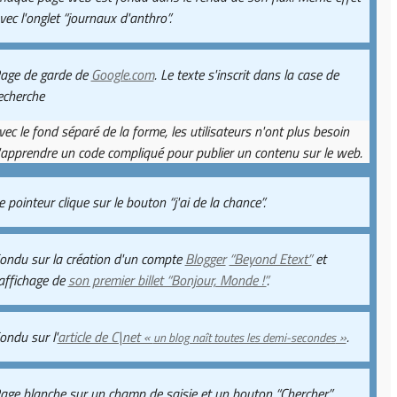
vec l'onglet “journaux d'anthro”.
age de garde de
Google.com
. Le texte s'inscrit dans la case de
echerche
vec le fond séparé de la forme, les utilisateurs n'ont plus besoin
'apprendre un code compliqué pour publier un contenu sur le web.
e pointeur clique sur le bouton “j'ai de la chance”.
ondu sur la création d'un compte
Blogger
“Beyond Etext”
et
'affichage de
son premier billet “Bonjour, Monde !”
.
ondu sur l'
article de C|net «
»
.
un blog naît toutes les demi-secondes
age blanche sur un champ de saisie et un bouton “Chercher”.