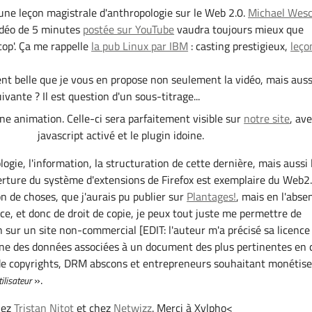
une leçon magistrale d'anthropologie sur le Web 2.0.
Michael Wes
idéo de 5 minutes
postée sur YouTube
vaudra toujours mieux que
cop'. Ça me rappelle
la pub Linux par IBM
: casting prestigieux,
leço
ent belle que je vous en propose non seulement la vidéo, mais auss
ivante ? Il est question d'un sous-titrage...
une animation. Celle-ci sera parfaitement visible sur
notre site
, av
javascript activé et le plugin idoine.
ologie, l'information, la structuration de cette dernière, mais aussi 
uverture du système d'extensions de Firefox est exemplaire du Web2.
n de choses, que j'aurais pu publier sur
Plantages!
, mais en l'abse
nce, et donc de droit de copie, je peux tout juste me permettre de
n sur un site non-commercial [EDIT: l'auteur m'a précisé sa licence
une des données associées à un document des plus pertinentes en 
de copyrights, DRM abscons et entrepreneurs souhaitant monétise
».
ilisateur
hez
Tristan Nitot
et chez
Netwizz
. Merci à Xylpho<