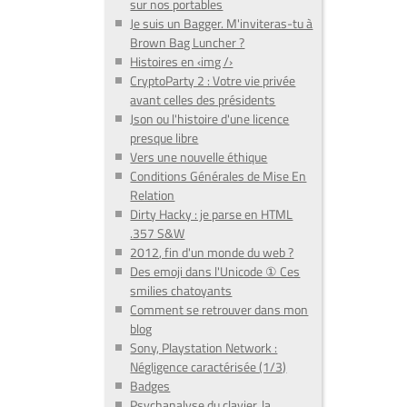
sur nos portables
Je suis un Bagger. M'inviteras-tu à
Brown Bag Luncher ?
Histoires en ‹img /›
CryptoParty 2 : Votre vie privée
avant celles des présidents
Json ou l'histoire d'une licence
presque libre
Vers une nouvelle éthique
Conditions Générales de Mise En
Relation
Dirty Hacky : je parse en HTML
.357 S&W
2012, fin d'un monde du web ?
Des emoji dans l'Unicode ① Ces
smilies chatoyants
Comment se retrouver dans mon
blog
Sony, Playstation Network :
Négligence caractérisée (1/3)
Badges
Psychanalyse du clavier, la