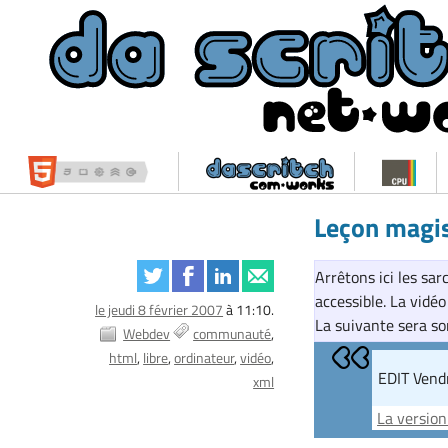
Leçon magis
Arrêtons ici les sar
accessible. La vidéo
le jeudi 8 février 2007
à 11:10.
La suivante sera so
Webdev
communauté
html
libre
ordinateur
vidéo
EDIT Vend
xml
La version