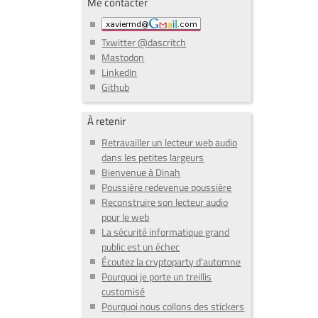
Me contacter
Txwitter @dascritch
Mastodon
LinkedIn
Github
À retenir
Retravailler un lecteur web audio
dans les petites largeurs
Bienvenue à Dinah
Poussière redevenue poussière
Reconstruire son lecteur audio
pour le web
La sécurité informatique grand
public est un échec
Écoutez la cryptoparty d'automne
Pourquoi je porte un treillis
customisé
Pourquoi nous collons des stickers