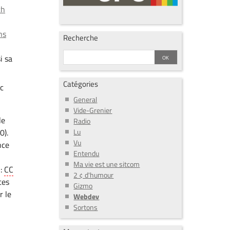
ch
ns
Recherche
i sa
Catégories
ec
General
Vide-Grenier
le
Radio
Lu
0).
Vu
nce
Entendu
Ma vie est une sitcom
 :
CC
2 ¢ d'humour
ces
Gizmo
r le
Webdev
Sortons