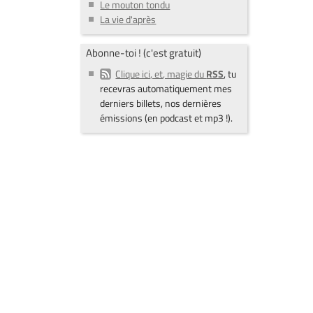
Le mouton tondu
La vie d'après
Abonne-toi ! (c'est gratuit)
Clique ici, et, magie du
RSS
, tu
recevras automatiquement mes
derniers billets, nos dernières
émissions (en podcast et mp3 !).