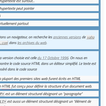
'hypertexte est surtout...
'hypertexte peut pointer
i
irtuellement partout
ans un navigateur, on recherche les
anciennes versions
de
yaho
dans
les archives du web
.
.com
a version choisie est celle
du 17 Octobre 1996
. On nous en
ontre le code source HTML dans un éditeur simplifié. Le texte est
nséré dans le code source
a plupart des premiers sites web furent écrits en
HTML
e
HTML
fut conçu pour définir la structure d'un document web.
est un élément structurel désignant un “paragraphe”
P>
est aussi un élément structurel désignant un “élément de
LI>