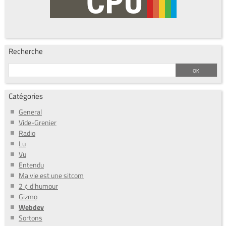
Recherche
Catégories
General
Vide-Grenier
Radio
Lu
Vu
Entendu
Ma vie est une sitcom
2 ¢ d'humour
Gizmo
Webdev
Sortons