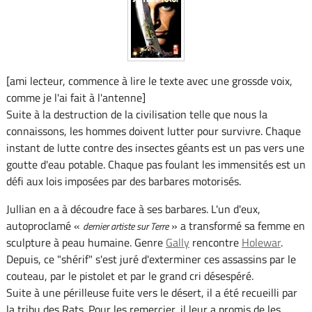
[ami lecteur, commence à lire le texte avec une grossde voix,
comme je l'ai fait à l'antenne]
Suite à la destruction de la civilisation telle que nous la
connaissons, les hommes doivent lutter pour survivre. Chaque
instant de lutte contre des insectes géants est un pas vers une
goutte d'eau potable. Chaque pas foulant les immensités est un
défi aux lois imposées par des barbares motorisés.
Jullian en a à découdre face à ses barbares. L'un d'eux,
autoproclamé «
» a transformé sa femme en
dernier artiste sur Terre
sculpture à peau humaine. Genre
Gally
rencontre
Holewar
.
Depuis, ce "shérif" s'est juré d'exterminer ces assassins par le
couteau, par le pistolet et par le grand cri désespéré.
Suite à une périlleuse fuite vers le désert, il a été recueilli par
la tribu des Rats. Pour les remercier, il leur a promis de les