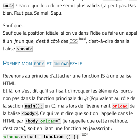
? Parce que le code ne serait plus valide. Ça peut pas. Pas
tml
>
bien. Faut pas. Saimal. Sapu.
Sauf que...
Sauf que la position idéale, si on va dans l'idée de faire un appel
[NB4]
à un
.js
unique, c'est à côté des
CSS
, c'est-à-dire dans la
balise
...
<
head
>
Prenez mon
et
ez-le
body
onload
Revenons au principe d'attacher une fonction JS à une balise
HTML.
Et là, on s'est dit qu'il suffisait d'invoquer les éléments lourds
non pas dans la fonction principale du
.js
(équivalent au rôle de
la section
en C), mais lors de l'évènement
de
main
();
onload
la balise
. Ce qui veut dire que soit on l'appelle dans le
<
body
>
HTML par
(je rappelle que cette méthode,
<
body
onload
="
c'est caca.), soit en liant une fonction en javascript :
[NB5]
window
.onload =
function
() {}