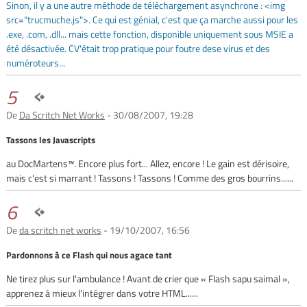
Sinon, il y a une autre méthode de téléchargement asynchrone : <img
src="trucmuche.js">. Ce qui est génial, c'est que ça marche aussi pour les
.exe, .com, .dll... mais cette fonction, disponible uniquement sous MSIE a
été désactivée. CV'était trop pratique pour foutre dese virus et des
numéroteurs...
5
De
Da Scritch Net Works
- 30/08/2007, 19:28
Tassons les Javascripts
au DocMartens™. Encore plus fort... Allez, encore ! Le gain est dérisoire,
mais c'est si marrant ! Tassons ! Tassons ! Comme des gros bourrins......
6
De
da scritch net works
- 19/10/2007, 16:56
Pardonnons à ce Flash qui nous agace tant
Ne tirez plus sur l'ambulance ! Avant de crier que « Flash sapu saimal »,
apprenez à mieux l'intégrer dans votre HTML......