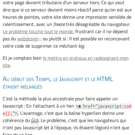
votre page devient tributaire d'un serveur tiers. Ce qui veut
dire que si ce serveur devient moins réactif parce qu'on est aux
heures de pointes, votre site donne une impression sensible de
ralentissement, avec un
freeze
très désagréable du navigateur.
Le problème touche tout le monde
, frustrant car il ne dépend
pas du
webdesign
... ou plutôt si : Il est possible en reconcevant
votre code de supprimer ce méchant
lag
.
Et je comptais bien
le mettre en pratique en redesignant mon
site
.
Au début des Temps, le Javascript et le HTML
étaient mélangés
C'est la méthode la plus ancestrale pour faire appeler un
Javascript : En l'attachant à un lien
<
a
href
="
javascript:
cod
. L'avantage, c'est que la balise hyperlien donne une
e();
">
cohérence du
GUI
. Le problème, c'est que les navigateurs qui
n'ont pas Javascript (et à l'époque, ils étaient légion) n'ont que
faire de ce lien.