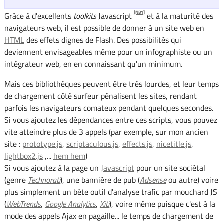
[NB1]
Grâce à d'excellents
toolkits
Javascript
et à la maturité des
navigateurs web, il est possible de donner à un site web en
HTML
des effets dignes de Flash. Des possibilités qui
deviennent envisageables même pour un infographiste ou un
intégrateur web, en en connaissant qu'un minimum.
Mais ces bibliothèques peuvent être très lourdes, et leur temps
de chargement côté surfeur pénalisent les sites, rendant
parfois les navigateurs comateux pendant quelques secondes.
Si vous ajoutez les dépendances entre ces scripts, vous pouvez
vite atteindre plus de 3 appels (par exemple, sur mon ancien
site :
prototype.js
,
scriptaculous.js
,
effects.js
,
nicetitle.js
,
lightbox2.js
,...
hem hem
)
Si vous ajoutez à la page un
Javascript
pour un site sociétal
(genre
Technorati
), une bannière de pub (
Adsense
ou autre) voire
plus simplement un bête outil d'analyse trafic par mouchard JS
(
WebTrends
,
Google Analytics
,
Xiti
), voire même puisque c'est à la
mode des appels Ajax en pagaille... le temps de chargement de