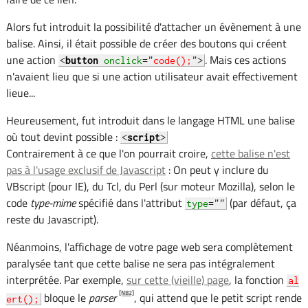
Alors fut introduit la possibilité d'attacher un évènement à une
balise. Ainsi, il était possible de créer des boutons qui créent
une action
. Mais ces actions
<
button
onclick
="
code();
">
n'avaient lieu que si une action utilisateur avait effectivement
lieue...
Heureusement, fut introduit dans le langage HTML une balise
où tout devint possible :
<
script
>
Contrairement à ce que l'on pourrait croire,
cette balise n'est
pas à l'usage exclusif de Javascript
: On peut y inclure du
VBscript (pour IE), du Tcl, du Perl (sur moteur Mozilla), selon le
code
type-mime
spécifié dans l'attribut
(par défaut, ça
type
=""
reste du Javascript).
Néanmoins, l'affichage de votre page web sera complètement
paralysée tant que cette balise ne sera pas intégralement
interprétée. Par exemple,
sur cette (vieille) page
, la fonction
al
[NB2]
bloque le
parser
, qui attend que le petit script rende
ert();