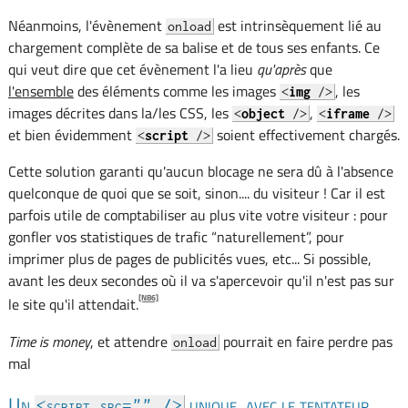
Néanmoins, l'évènement
est intrinsèquement lié au
onload
chargement complète de sa balise et de tous ses enfants. Ce
qui veut dire que cet évènement l'a lieu
qu'après
que
l'ensemble
des éléments comme les images
, les
<
img
/>
images décrites dans la/les CSS, les
,
<
object
/>
<
iframe
/>
et bien évidemment
soient effectivement chargés.
<
script
/>
Cette solution garanti qu'aucun blocage ne sera dû à l'absence
quelconque de quoi que se soit, sinon.... du visiteur ! Car il est
parfois utile de comptabiliser au plus vite votre visiteur : pour
gonfler vos statistiques de trafic “naturellement”, pour
imprimer plus de pages de publicités vues, etc... Si possible,
avant les deux secondes où il va s'apercevoir qu'il n'est pas sur
[NB6]
le site qu'il attendait.
Time is money
, et attendre
pourrait en faire perdre pas
onload
mal
Un
unique, avec le tentateur
<script src​="" />