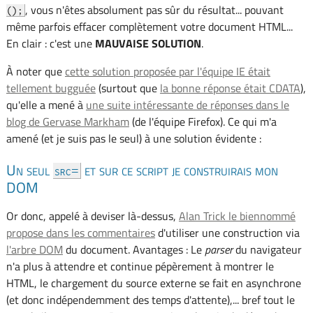
, vous n'êtes absolument pas sûr du résultat... pouvant
();
même parfois effacer complètement votre document HTML...
En clair : c'est une
MAUVAISE SOLUTION
.
À noter que
cette solution proposée par l'équipe IE était
tellement bugguée
(surtout que
la bonne réponse était CDATA
),
qu'elle a mené à
une suite intéressante de réponses dans le
blog de Gervase Markham
(de l'équipe Firefox). Ce qui m'a
amené (et je suis pas le seul) à une solution évidente :
Un seul
et sur ce script je construirais mon
src=
DOM
Or donc, appelé à deviser là-dessus,
Alan Trick le biennommé
propose dans les commentaires
d'utiliser une construction via
l'arbre DOM
du document. Avantages : Le
parser
du navigateur
n'a plus à attendre et continue pépèrement à montrer le
HTML, le chargement du source externe se fait en asynchrone
(et donc indépendemment des temps d'attente),... bref tout le