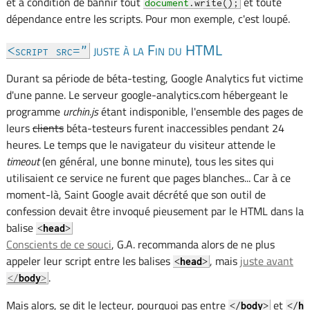
et à condition de bannir tout
et toute
document
.write();
dépendance entre les scripts. Pour mon exemple, c'est loupé.
juste à la Fin du HTML
<script src​="
Durant sa période de béta-testing, Google Analytics fut victime
d'une panne. Le serveur google-analytics.com hébergeant le
programme
urchin.js
étant indisponible, l'ensemble des pages de
leurs
clients
béta-testeurs furent inaccessibles pendant 24
heures. Le temps que le navigateur du visiteur attende le
timeout
(en général, une bonne minute), tous les sites qui
utilisaient ce service ne furent que pages blanches... Car à ce
moment-là, Saint Google avait décrété que son outil de
confession devait être invoqué pieusement par le HTML dans la
balise
<
head
>
Conscients de ce souci
, G.A. recommanda alors de ne plus
appeler leur script entre les balises
, mais
juste avant
<
head
>
.
</
body
>
Mais alors, se dit le lecteur, pourquoi pas entre
et
</
body
>
</
h