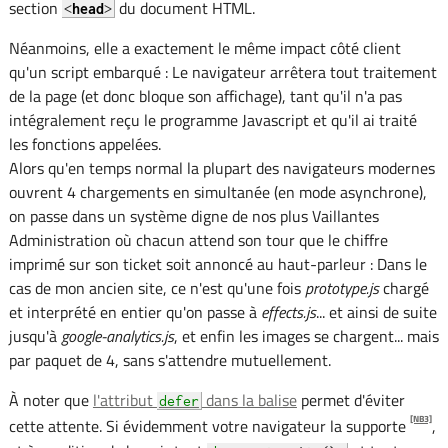
section
du document HTML.
<
head
>
Néanmoins, elle a exactement le même impact côté client
qu'un script embarqué : Le navigateur arrêtera tout traitement
de la page (et donc bloque son affichage), tant qu'il n'a pas
intégralement reçu le programme Javascript et qu'il ai traité
les fonctions appelées.
Alors qu'en temps normal la plupart des navigateurs modernes
ouvrent 4 chargements en simultanée (en mode asynchrone),
on passe dans un système digne de nos plus Vaillantes
Administration où chacun attend son tour que le chiffre
imprimé sur son ticket soit annoncé au haut-parleur : Dans le
cas de mon ancien site, ce n'est qu'une fois
prototype.js
chargé
et interprété en entier qu'on passe à
effects.js
... et ainsi de suite
jusqu'à
google-analytics.js
, et enfin les images se chargent... mais
par paquet de 4, sans s'attendre mutuellement.
À noter que
l'attribut
dans la balise
permet d'éviter
defer
[NB3]
cette attente. Si évidemment votre navigateur la supporte
,