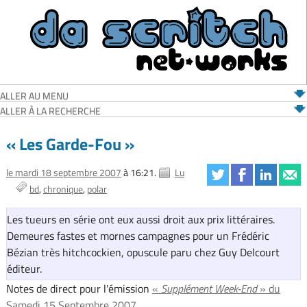
ALLER AU MENU
ALLER À LA RECHERCHE
« Les Garde-Fou »
le mardi 18 septembre 2007
à 16:21.
Lu
bd
chronique
polar
Les tueurs en série ont eux aussi droit aux prix littéraires.
Demeures fastes et mornes campagnes pour un Frédéric
Bézian très hitchcockien, opuscule paru chez Guy Delcourt
éditeur.
Notes de direct pour l'émission
«
Supplément Week-End
» du
Samedi 15 Septembre 2007.