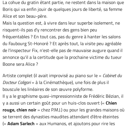
La cohue du gratin étant partie, ne restent dans la maison que
Boris qui va enfin jouir de quelques jours de liberté, sa femme
Alice et son beau-père.
Mais la question est, à vivre dans leur superbe isolement, ne
risquent-ils pas d'y rencontrer des gens bien peu
fréquentables ? En tout cas, pas du genre à hanter les salons
du Faubourg St-Honoré ? Et après tout, la visite peu agréable
de l'inspecteur Fix, n'est-elle pas de mauvaise augure quand il
annonce qu'il a la certitude que la prochaine victime du tueur
Boone sera Alice ?
Artiste complet (il avait improvisé au piano sur le «
Cabinet du
Docteur Caligari
» à la Cinémathèque), une fois de plus il
bouscule les linéaires de son œuvre polyforme.
Il y a le graphisme quasi-impressionniste de Frédéric Bézian, il
y a aussi un certain goût pour un huis-clos ouvert («
Chien
rouge, chien noir
» chez P.M.J.) ou pour les grandes maisons où
se terrent des dynasties maudites attendant d'être éteintes
(«
Adam Sarlech
» aux Humanos, et ajoutons pour rire les