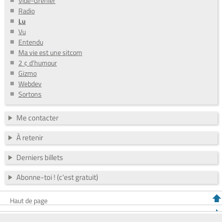
Vide-Grenier
Radio
Lu
Vu
Entendu
Ma vie est une sitcom
2 ¢ d'humour
Gizmo
Webdev
Sortons
Me contacter
À retenir
Derniers billets
Abonne-toi ! (c'est gratuit)
Haut de page