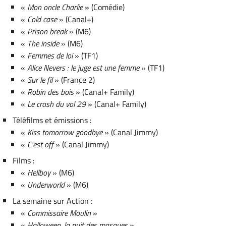
«
Mon oncle Charlie
» (Comédie)
«
Cold case
» (Canal+)
«
Prison break
» (M6)
«
The inside
» (M6)
«
Femmes de loi
» (TF1)
«
Alice Nevers : le juge est une femme
» (TF1)
«
Sur le fil
» (France 2)
«
Robin des bois
» (Canal+ Family)
«
Le crash du vol 29
» (Canal+ Family)
Téléfilms et émissions :
«
Kiss tomorrow goodbye
» (Canal Jimmy)
«
C'est off
» (Canal Jimmy)
Films :
«
Hellboy
» (M6)
«
Underworld
» (M6)
La semaine sur Action :
«
Commissaire Moulin
»
«
Halloween, la nuit des masques
»