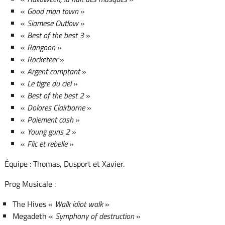
«
Good man town
»
«
Siamese Outlow
»
«
Best of the best 3
»
«
Rangoon
»
«
Rocketeer
»
«
Argent comptant
»
«
Le tigre du ciel
»
«
Best of the best 2
»
«
Dolores Clairborne
»
«
Paiement cash
»
«
Young guns 2
»
«
Flic et rebelle
»
Équipe : Thomas, Dusport et Xavier.
Prog Musicale :
The Hives «
Walk idiot walk
»
Megadeth «
Symphony of destruction
»