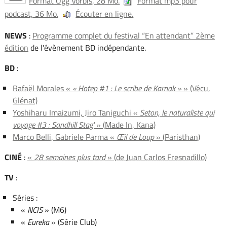
Format Ogg Vorbis, 28 Mo.
Format mp3 pour
podcast, 36 Mo.
Écouter en ligne.
NEWS
:
Programme complet du festival “En attendant” 2ème
édition
de l'évènement BD indépendante.
BD
:
Rafaël Morales «
« Hotep #1 : Le scribe de Karnak »
» (Vécu,
Glénat)
Yoshiharu Imaizumi, Jiro Taniguchi «
Seton, le naturaliste qui
voyage #3 : Sandhill Stag'
» (Made In, Kana)
Marco Belli, Gabriele Parma «
Œil de Loup
» (Paristhan)
CINÉ
:
«
28 semaines plus tard
» (de Juan Carlos Fresnadillo)
TV
:
Séries :
«
NCIS
» (M6)
«
Eureka
» (Série Club)