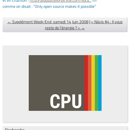
et en chanson :
http://allaboutgeorge.vox.com/libra...
!!!!!
comme on disait : “Only open source makes it possible”
← Supplément Week-End, samedi 14 Juin 2008
|
« Nävis #4 : Il vous
reste de l'énergie ? » →
Recherche