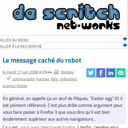
ALLER AU MENU
ALLER À LA RECHERCHE
Le message caché du robot
le mardi 17 juin 2008
à 23:44.
Webdev
communauté
humour
libre
ordinateur
science-fiction
En général, on appelle ça un œuf de Pâques, “Easter egg”. Et il
est joliment référencé. C'est plus drôle comme argument pour
vous faire passer à Firefox 3 que vous dire qu'il est bien
évidemment supérieur aux autres navigateurs...
Ça y est,
vous avez téléchargé Firefox 3
(enfin, j'espère pour