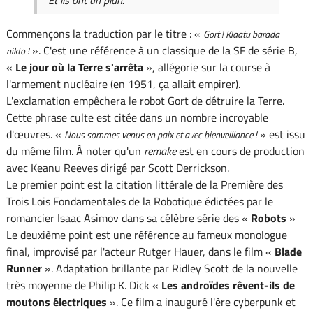
Commençons la traduction par le titre : «
Gort ! Klaatu barada
». C'est une référence à un classique de la SF de série B,
nikto !
«
Le jour où la Terre s'arrêta
», allégorie sur la course à
l'armement nucléaire (en 1951, ça allait empirer).
L'exclamation empêchera le robot Gort de détruire la Terre.
Cette phrase culte est citée dans un nombre incroyable
d'œuvres. «
» est issu
Nous sommes venus en paix et avec bienveillance !
du même film. À noter qu'un
remake
est en cours de production
avec Keanu Reeves dirigé par Scott Derrickson.
Le premier point est la citation littérale de la Première des
Trois Lois Fondamentales de la Robotique édictées par le
romancier Isaac Asimov dans sa célèbre série des «
Robots
»
Le deuxième point est une référence au fameux monologue
final, improvisé par l'acteur Rutger Hauer, dans le film «
Blade
Runner
». Adaptation brillante par Ridley Scott de la nouvelle
très moyenne de Philip K. Dick «
Les androïdes rêvent-ils de
moutons électriques
». Ce film a inauguré l'ère cyberpunk et