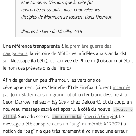
et le tonnerre. Dès lors que la bête fut
réincarnée et sa puissance renouvelée, les
disciples de Mammon se tapirent dans l'horreur.
d'après Le Livre de Mozilla, 7:15
Une référence transparente à
la première guerre des
navigateurs
, la victoire de MSIE (les infidèles aux standards)
sur Netscape (la bête), et l'arrivée de Phoenix (l'oiseau) qui était
le nom des préversions de Firefox.
Afin de garder un peu d'humour, les versions de
développement (dites “Minefield”) de Firefox 3 furent
incarnés
par John Slater dans un grand robot
en fer blanc dessiné à la
Georf Darrow (relisez «
Big Guy
» chez Delcourt). Et du coup, un
nouveau message sacré est apparu, à côté du nouvel
about:mo
. Son adresse est
(
merci à Giorgio
). Le
zilla
about:robots
message a été conspiré
dans un “bug” numéroté 417302
(la
notion de “bug” n'a que très rarement à voir avec une erreur