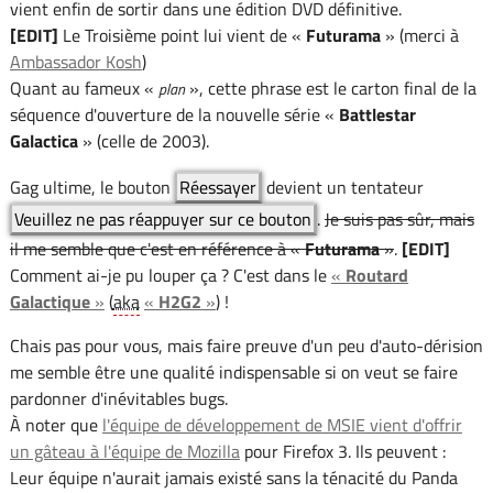
vient enfin de sortir dans une édition DVD définitive.
[EDIT]
Le Troisième point lui vient de «
Futurama
» (merci à
Ambassador Kosh
)
Quant au fameux «
», cette phrase est le carton final de la
plan
séquence d'ouverture de la nouvelle série «
Battlestar
Galactica
» (celle de 2003).
Gag ultime, le bouton
Réessayer
devient un tentateur
Veuillez ne pas réappuyer sur ce bouton
.
Je suis pas sûr, mais
il me semble que c'est en référence à «
Futurama
»
.
[EDIT]
Comment ai-je pu louper ça ? C'est dans le
«
Routard
Galactique
»
(
aka
«
H2G2
»
) !
Chais pas pour vous, mais faire preuve d'un peu d'auto-dérision
me semble être une qualité indispensable si on veut se faire
pardonner d'inévitables bugs.
À noter que
l'équipe de développement de MSIE vient d'offrir
un gâteau à l'équipe de Mozilla
pour Firefox 3. Ils peuvent :
Leur équipe n'aurait jamais existé sans la ténacité du Panda