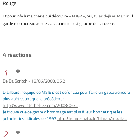
Rouge.
Et pour info à ma chérie qui découvre
«
H2G2
»
, oui,
tu as déjà vu Marvin
. Il
garde mon bureau au-dessus du minidisc à gauche du Larousse.
4 réactions
1
De
Da Scritch
- 18/06/2008, 05:21
D'ailleurs, l'équipe de MSIE s'est défoncée pour faire un gâteau encore
plus apétissant que le précédent :
http://www.intothefuzz.com/2008/06/...
.
Je trouve que ce genre d'hommage est plus à leur honneur que les
potacheries ridicules de 1997
http://home.snafu.de/tilman/mozilla...
2