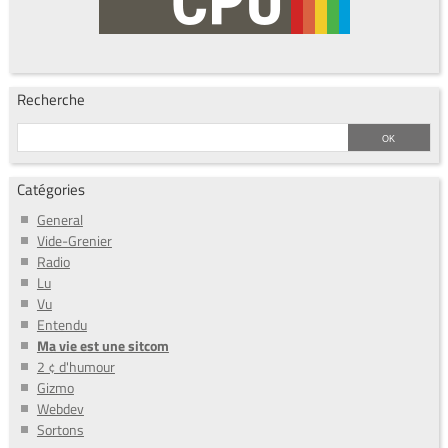
Recherche
Catégories
General
Vide-Grenier
Radio
Lu
Vu
Entendu
Ma vie est une sitcom
2 ¢ d'humour
Gizmo
Webdev
Sortons