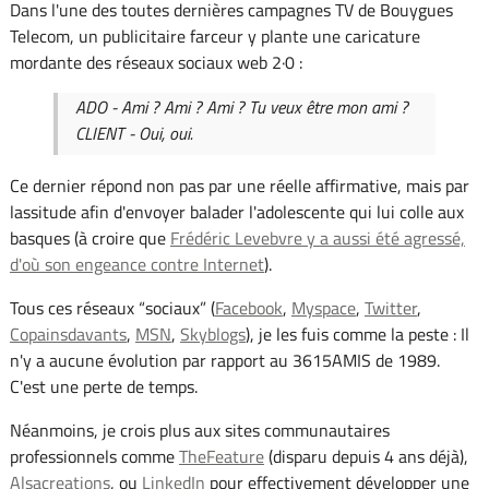
Dans l'une des toutes dernières campagnes TV de Bouygues
Telecom, un publicitaire farceur y plante une caricature
mordante des réseaux sociaux web 2·0 :
ADO - Ami ? Ami ? Ami ? Tu veux être mon ami ?
CLIENT - Oui, oui.
Ce dernier répond non pas par une réelle affirmative, mais par
lassitude afin d'envoyer balader l'adolescente qui lui colle aux
basques (à croire que
Frédéric Levebvre y a aussi été agressé,
d'où son engeance contre Internet
).
Tous ces réseaux “sociaux” (
Facebook
,
Myspace
,
Twitter
,
Copainsdavants
,
MSN
,
Skyblogs
), je les fuis comme la peste : Il
n'y a aucune évolution par rapport au 3615AMIS de 1989.
C'est une perte de temps.
Néanmoins, je crois plus aux sites communautaires
professionnels comme
TheFeature
(disparu depuis 4 ans déjà),
Alsacreations
, ou
LinkedIn
pour effectivement développer une