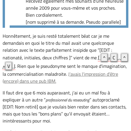
Recevez également mes souhaits d'une heureuse
année 2009 pour vous-même et vos proches.
Bien cordialement.
[nom supprimé à sa demande. Pseudo :parallele]
Honnêtement, je suis resté totalement béat car je me
demandais en quoi le titre du mail avait une quelconque
relation avec le texte parfaitement insipide que “[EDIT :
nationaté, initiales, deux chiffres ]” vient de me
⌈
^
+
C
,
^
+
V
⌋
. Rien que le pseudonyme sent le manque d'imagination,
la commercialisation maladroite.
J'avais l'impression d'être
(encore) dans une pub IBM.
Il faut dire que 6 mois auparavant, j'ai eu un mal fou à
expliquer à un autre “
” autoproclamé
professionnel du reseauting
[EDIT: Nom retiré] que je voulais bien rester dans ses contacts,
mais que tous les “bons plans” qu'il envoyait étaient…
inintéressants pour moi.