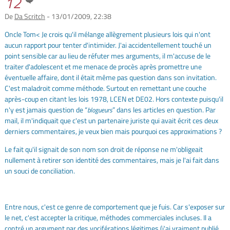
12
De
Da Scritch
- 13/01/2009, 22:38
Oncle Tom< Je crois qu'il mélange allègrement plusieurs lois qui n'ont
aucun rapport pour tenter d'intimider. J'ai accidentellement touché un
point sensible car au lieu de réfuter mes arguments, il m'accuse de le
traiter d'adolescent et me menace de procès après promettre une
éventuelle affaire, dont il était même pas question dans son invitation.
C'est maladroit comme méthode. Surtout en remettant une couche
après-coup en citant les lois 1978, LCEN et DE02. Hors contexte puisqu'il
n'y est jamais question de “
” dans les articles en question. Par
blogueurs
mail, il m'indiquait que c'est un partenaire juriste qui avait écrit ces deux
derniers commentaires, je veux bien mais pourquoi ces approximations ?
Le fait qu'il signait de son nom son droit de réponse ne m'obligeait
nullement à retirer son identité des commentaires, mais je l'ai fait dans
un souci de conciliation.
Entre nous, c'est ce genre de comportement que je fuis. Car s'exposer sur
le net, c'est accepter la critique, méthodes commerciales incluses. Il a
contré un argument par des vociférations légitimes (j'ai vraiment publié