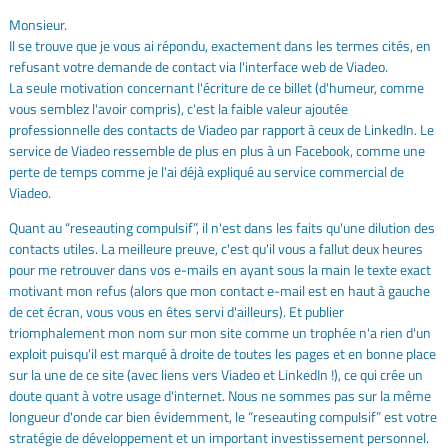
Monsieur.
Il se trouve que je vous ai répondu, exactement dans les termes cités, en
refusant votre demande de contact via l'interface web de Viadeo.
La seule motivation concernant l'écriture de ce billet (d'humeur, comme
vous semblez l'avoir compris), c'est la faible valeur ajoutée
professionnelle des contacts de Viadeo par rapport à ceux de LinkedIn. Le
service de Viadeo ressemble de plus en plus à un Facebook, comme une
perte de temps comme je l'ai déjà expliqué au service commercial de
Viadeo.
Quant au “reseauting compulsif”, il n'est dans les faits qu'une dilution des
contacts utiles. La meilleure preuve, c'est qu'il vous a fallut deux heures
pour me retrouver dans vos e-mails en ayant sous la main le texte exact
motivant mon refus (alors que mon contact e-mail est en haut à gauche
de cet écran, vous vous en êtes servi d'ailleurs). Et publier
triomphalement mon nom sur mon site comme un trophée n'a rien d'un
exploit puisqu'il est marqué à droite de toutes les pages et en bonne place
sur la une de ce site (avec liens vers Viadeo et LinkedIn !), ce qui crée un
doute quant à votre usage d'internet. Nous ne sommes pas sur la même
longueur d'onde car bien évidemment, le “reseauting compulsif” est votre
stratégie de développement et un important investissement personnel.