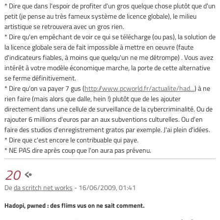
* Dire que dans l'espoir de profiter d'un gros quelque chose plutôt que d'un
petit (je pense au très fameux système de licence globale), le milieu
artistique se retrouvera avec un gros rien.
* Dire qu'en empêchant de voir ce qui se télécharge (ou pas), la solution de
la licence globale sera de fait impossible à mettre en oeuvre (faute
d'indicateurs fiables, à moins que quelqu'un ne me détrompe) . Vous avez
intérêt à votre modèle économique marche, la porte de cette alternative
se ferme définitivement.
* Dire qu'on va payer 7 gus (
http://www.pcworld.fr/actualite/had...
) à ne
rien faire (mais alors que dalle, hein !) plutôt que de les ajouter
directement dans une cellule de surveillance de la cybercriminalité. Ou de
rajouter 6 millions d'euros par an aux subventions culturelles. Ou d'en
faire des studios d'enregistrement gratos par exemple. J'ai plein d'idées.
* Dire que c'est encore le contribuable qui paye.
* NE PAS dire après coup que l'on aura pas prévenu.
20
De
da scritch net works
- 16/06/2009, 01:41
Hadopi, pwned : des flims vus on ne sait comment.