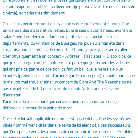
ce sont exprimés soit très tardivement (je pense à la lettre des acteurs du
cinéma), soit très très timidement.
Oui, je sais pertinemment qu'il y a une scène indépendante, une scène
en-dehors des strass et paillettes. Et je le sais d'autant mieux ayant été
salarié pendant deux ans dans une petite radio associative, relais
départemental du Printemps de Bourges. J'ai plusieurs fois été dans
l'organisation de soirées, de concerts. Et non, jamais je ne serais aller
crier physiquement à un concert « Artistes = Fascistes ». D'abord parce
que je suis un garçon très poli, ensuite parce que justement les artistes
qui ont pris ce genre de position, ça fait un bail que je ne les aie plus
écoutés (preuve qu'ils sont d'arrière-garde à mon goût), ensuite parce que
je me voit mal troubler ainsi un concert de Clare And The Reasons ou ne
pas me jeter sur le CD du concert de Joseph Arthur auquel je viens
d'assister.
J'ai même du mal à croire que certains aient crû un instant que je
défendais le retour de la peine de mort.
Que cette loi soit applicable ou non n'est pas le débat. Que les systèmes
visés nommément cités dans le texte de loi aient déjà des successeurs,
que l'ont passe vers des moyens de communications dotés de véritables
cryptages militaires, et que les preuves recueillies par l'HADOPI sont