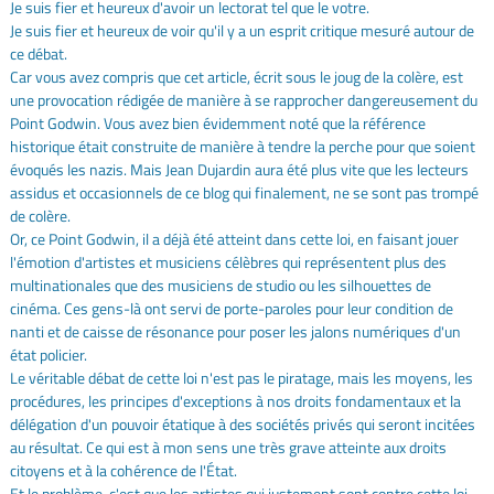
Je suis fier et heureux d'avoir un lectorat tel que le votre.
Je suis fier et heureux de voir qu'il y a un esprit critique mesuré autour de
ce débat.
Car vous avez compris que cet article, écrit sous le joug de la colère, est
une provocation rédigée de manière à se rapprocher dangereusement du
Point Godwin. Vous avez bien évidemment noté que la référence
historique était construite de manière à tendre la perche pour que soient
évoqués les nazis. Mais Jean Dujardin aura été plus vite que les lecteurs
assidus et occasionnels de ce blog qui finalement, ne se sont pas trompé
de colère.
Or, ce Point Godwin, il a déjà été atteint dans cette loi, en faisant jouer
l'émotion d'artistes et musiciens célèbres qui représentent plus des
multinationales que des musiciens de studio ou les silhouettes de
cinéma. Ces gens-là ont servi de porte-paroles pour leur condition de
nanti et de caisse de résonance pour poser les jalons numériques d'un
état policier.
Le véritable débat de cette loi n'est pas le piratage, mais les moyens, les
procédures, les principes d'exceptions à nos droits fondamentaux et la
délégation d'un pouvoir étatique à des sociétés privés qui seront incitées
au résultat. Ce qui est à mon sens une très grave atteinte aux droits
citoyens et à la cohérence de l'État.
Et le problème, c'est que les artistes qui justement sont contre cette loi