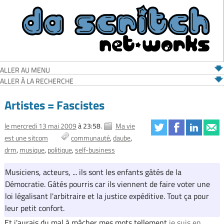
ALLER AU MENU
ALLER À LA RECHERCHE
Artistes = Fascistes
le mercredi 13 mai 2009
à 23:58.
Ma vie
est une sitcom
communauté
daube
drm
musique
politique
self-business
Musiciens, acteurs, ... ils sont les enfants gâtés de la
Démocratie. Gâtés pourris car ils viennent de faire voter une
loi légalisant l'arbitraire et la justice expéditive. Tout ça pour
leur petit confort.
Et j'aurais du mal à mâcher mes mots tellement
je suis en