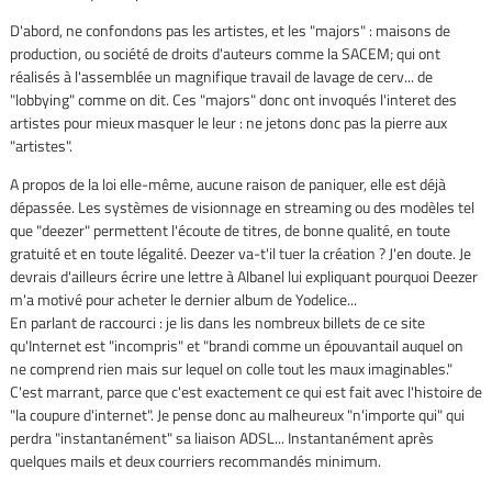
D'abord, ne confondons pas les artistes, et les "majors" : maisons de
production, ou société de droits d'auteurs comme la SACEM; qui ont
réalisés à l'assemblée un magnifique travail de lavage de cerv... de
"lobbying" comme on dit. Ces "majors" donc ont invoqués l'interet des
artistes pour mieux masquer le leur : ne jetons donc pas la pierre aux
"artistes".
A propos de la loi elle-même, aucune raison de paniquer, elle est déjà
dépassée. Les systèmes de visionnage en streaming ou des modèles tel
que "deezer" permettent l'écoute de titres, de bonne qualité, en toute
gratuité et en toute légalité. Deezer va-t'il tuer la création ? J'en doute. Je
devrais d'ailleurs écrire une lettre à Albanel lui expliquant pourquoi Deezer
m'a motivé pour acheter le dernier album de Yodelice...
En parlant de raccourci : je lis dans les nombreux billets de ce site
qu'Internet est "incompris" et "brandi comme un épouvantail auquel on
ne comprend rien mais sur lequel on colle tout les maux imaginables."
C'est marrant, parce que c'est exactement ce qui est fait avec l'histoire de
"la coupure d'internet". Je pense donc au malheureux "n'importe qui" qui
perdra "instantanément" sa liaison ADSL... Instantanément après
quelques mails et deux courriers recommandés minimum.