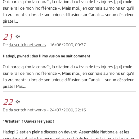
Oui, parce qu'on la connaît, la citation du « train de tes injures [qui] roule
sur le rail de mon indifférence », Mais moi, j'en connais au moins un qu'il
l'a vraiment vu lors de son unique diffusion sur Canal+... sur un décodeur
pirate !...
21
De
da scritch net works
- 16/06/2009, 09:37
Hadopi, pwned : des flims vus on ne sait comment
Oui, parce qu'on la connaît, la citation du « train de tes injures [qui] roule
sur le rail de mon indifférence », Mais moi, j'en connais au moins un qu'il
l'a vraiment vu lors de son unique diffusion sur Canal+... sur un décodeur
pirate ! Pas...
22
De
da scritch net works
- 24/07/2009, 22:16
“Artistes” ? Ouvrez les yeux !
Hadopi 2 est en pleine discussion devant l'Assemblée Nationale, et les
soient-disant artistes qui m'ont reproché de les avoir traités de fascistes