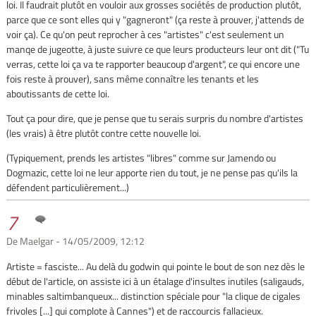
loi. Il faudrait plutôt en vouloir aux grosses sociétés de production plutôt,
parce que ce sont elles qui y "gagneront" (ça reste à prouver, j'attends de
voir ça). Ce qu'on peut reprocher à ces "artistes" c'est seulement un
manqe de jugeotte, à juste suivre ce que leurs producteurs leur ont dit ("Tu
verras, cette loi ça va te rapporter beaucoup d'argent", ce qui encore une
fois reste à prouver), sans même connaître les tenants et les
aboutissants de cette loi.
Tout ça pour dire, que je pense que tu serais surpris du nombre d'artistes
(les vrais) à être plutôt contre cette nouvelle loi.
(Typiquement, prends les artistes "libres" comme sur Jamendo ou
Dogmazic, cette loi ne leur apporte rien du tout, je ne pense pas qu'ils la
défendent particulièrement...)
7
De Maelgar - 14/05/2009, 12:12
Artiste = fasciste... Au delà du godwin qui pointe le bout de son nez dès le
début de l'article, on assiste ici à un étalage d'insultes inutiles (saligauds,
minables saltimbanqueux... distinction spéciale pour "la clique de cigales
frivoles [...] qui complote à Cannes") et de raccourcis fallacieux.