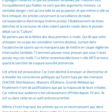
incroyablement peu fiables ne sont que des arguments mineurs. Le
véritable danger c'est qu'une telle loi aie pu passer, et que même si elle se
fera retoquer, les articles concernant la surveillance de toute
correspondance électronique (même privée), l'établissement de listes
blanches et la censures de sites soient passés noyés dans le pseudo-
débat sur la “Culture”.
Ne parlons pas de la bêtise des deux premiers e-mails. Qui dit que votre
antispam ne va pas les considérer comme douteux, surtout dans
l'avalanche de spams qui ne manquera pas de mettre en coupe réglée les
internautes lambdas ? Comment pouvez-vous prouver que vous n'avez
jamais reçu ces mails ? La lettre recommandée (sera-t-elle AR?) arrivera
quand la sanction de coupure aura été prononcée.
Cet article est provocateur. Car il est destiné à envoyer un électrochoc et
à réveiller les consciences politiques qui furent tues par des menaces
(SACEM, Distributeurs, Maisons d'Éditions, Grands Médias) qui
finalement n'ont de justifications que par la majuscule de leurs initiales.
Car même leur audience s'est sérieusement effritée depuis 10 ans. Ils
ont vu dans cette loi un outil anticoncurrentiel.
Même s'il est trop tard, les artistes qui ne se reconnaissent pas dans
mon brulot se doivent de décrier cette loi. Car c'est justement parce que