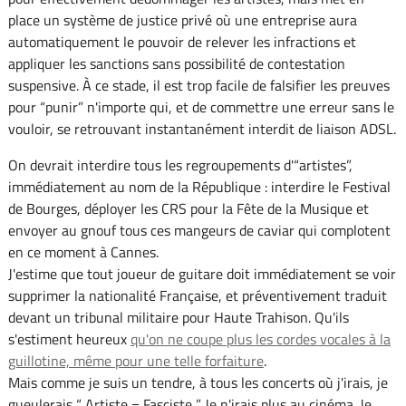
place un système de justice privé où une entreprise aura
automatiquement le pouvoir de relever les infractions et
appliquer les sanctions sans possibilité de contestation
suspensive. À ce stade, il est trop facile de falsifier les preuves
pour “punir” n'importe qui, et de commettre une erreur sans le
vouloir, se retrouvant instantanément interdit de liaison ADSL.
On devrait interdire tous les regroupements d'“artistes”,
immédiatement au nom de la République : interdire le Festival
de Bourges, déployer les CRS pour la Fête de la Musique et
envoyer au gnouf tous ces mangeurs de caviar qui complotent
en ce moment à Cannes.
J'estime que tout joueur de guitare doit immédiatement se voir
supprimer la nationalité Française, et préventivement traduit
devant un tribunal militaire pour Haute Trahison. Qu'ils
s'estiment heureux
qu'on ne coupe plus les cordes vocales à la
guillotine, même pour une telle forfaiture
.
Mais comme je suis un tendre, à tous les concerts où j'irais, je
gueulerais “ Artiste = Fasciste ”. Je n'irais plus au cinéma. Je