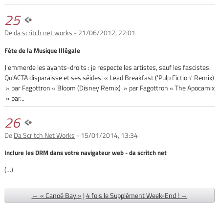
25
De
da scritch net works
- 21/06/2012, 22:01
Fête de la Musique Illégale
J'emmerde les ayants-droits : je respecte les artistes, sauf les fascistes.
Qu'ACTA disparaisse et ses séides. « Lead Breakfast ('Pulp Fiction' Remix)
» par Fagottron « Bloom (Disney Remix) » par Fagottron « The Apocamix
» par...
26
De
Da Scritch Net Works
- 15/01/2014, 13:34
Inclure les DRM dans votre navigateur web - da scritch net
(…)
← « Canoë Bay »
|
4 fois le Supplément Week-End ! →