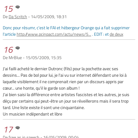
15
De
Da Scritch
- 14/05/2009, 18:31
Donc pour résumr, c'est le FAI et hébergeur Orange qui a fait supprimer
l'article
http://www.pcinpact.com/actu/news/5...
. EDIT : et
de deux
16
De MrBlue - 15/05/2009, 15:35
J'ai failli acheté le dernier Dutronc (fils) pour la pochette avec ses
dessins... Pas de bol pour lui, je l'ai vu sur internet défendant une loi à
laquelle visiblement il ne comprenait rien par un discours appris par
cœur... une honte, qu'il le garde son album !
J'ai bien saisi la différence entre artistes fascistes et les autres, je suis
déçu par certains qui peut-être un jour se réveillerons mais il sera trop
tard. Une liste existe il sont une cinquantaine.
Un musicien indépendant et libre
17
De free as in speech - 16/05/2009, 00:04