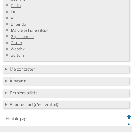
Radio
Lu
Vu
Entendu
Ma vie est une sitcom
2 ¢ d'humour
Gizmo
Webdev
Sortons
Me contacter
À retenir
Derniers billets
Abonne-toi ! (c'est gratuit)
Haut de page