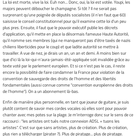
La loi est morte, vive la loi. Euh non... Donc, oui, la loi est votée. Youpi, les
majors peuvent déboucher le champagne. Si tôt ? Il ne serait pas
surprenant qu'une poignée de députés socialistes (il n'en faut que 60)
saisisse le conseil constitutionnel pour qu'il examine cette loi d'un peu
plus pres. Ensuite, il faut que le pouvoir exécutif publie les décrets
d'application, qu'il mette en place la désormais fameuse Haute Autorité,
qu'il nomme ses membres (qui ne manqueront pas d'être taxés de nazis
chiliens liberticides pour le coup) et que ladite autorité se mettre à
travailler. A vue de nez, je dirais un an, un an et demi. A moins bien sur
que d'ici là la loi-qui-n'aura-jamais-été-appliquée soit invalidée grâce au
texte voté par le parlement européen. Et si ce n'est pas le cas, il reste
encore la possibilité de faire condamner la France pour violation de la
convention de sauvegarde des droits de l'homme et des libertés
fondamentales (aussi connue comme "convention européenne des droits
de l'homme"). On a un abonnement là-bas.
Enfin de manière plus personnelle, en tant que joueur de guitare, je suis
plutôt content de savoir mes cordes vocales où elles sont pour pouvoir
chanter avec mes potes sur la plage. Je m'interroge donc sur le sens de ce
raccourci : "les artistes ont tués notre connexion ADSL = tuons les
artistes". C'est sur que sans artistes, plus de création. Plus de création,
plus rien a télécharger (pirater ?). Plus de piratage... plus de piratage.