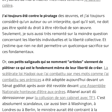
colère
.
des œuvres, et j'ai toujours
J'ai toujours été contre le piratage
considéré qu'un auteur ou un interprète, quel qu'il soit, ne doit
pas être spolié du droit à être rétribué de son œuvre.
Seulement, je suis aussi très remonté sur la moindre question
concernant les libertés individuelles et la liberté collective. Et
j'estime que rien ne doit permettre un quelconque sacrifice sur
ces fondamentaux.
Or,
ces petits saligauds qui se nomment “artistes” viennent de
.
La
piétiner ce qui est le fondement même de leur liberté de créer
scélérate loi Hadopi que j'ai combattu par mes mots comme j'ai
combattu ses prémices
a été adoptée aujourd'hui devant un
Sénat godillot après avoir été revotée devant
une Assemblée
Nationale honteuse d'être aux ordres
. Albanel aurait dû
démissionner pour
la collusion de son cabinet avec TF1
. C'est
absolument scandaleux, car aussi bien à Washington, à
Londres ou à Berlin, le ministre aurait été contraint à la