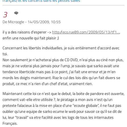
français) et les concerts dans les petites salles
3
De Microogle - 14/05/2009, 10:55
il y a des raisons d'esperer ->
http://eco.rue89.com/2009/05/13/tf1...
,
enfin une nouvelle qui fait plaisir ;)
Concernant les libertés individuelles, je suis entièrement d'accord avec
toi.
Non seulement je n'acheterai plus de CD DVD, n'irai plus au ciné non plus,
mais je ne voterai plus jamais pour l'ump, je savais que sarko avait une
tendance liberticide mais pas à ce point, j'ai fait une erreur et je m'en
mords les doigts maintenant. Raz le cul des lois dès qu'un fait divers se
produit, ce mec n'a rien d'un chef d'etat, vraiment rien.
Maintenant cette loi ce n'est que le debut, la boite de pandore est ouverte,
comment vat-elle etre utilisée ?, le piratage a mon avis n'est qu'un
pretexte falacieux à la mise en place d'une "ecoute globale", il ne faut pas
oublier qu'une equipe de sarko ecume le web pour savoir ce qu'il se dit de
lui, leur "travail" va etre facilité avec les logs de tous les internautes
Français.