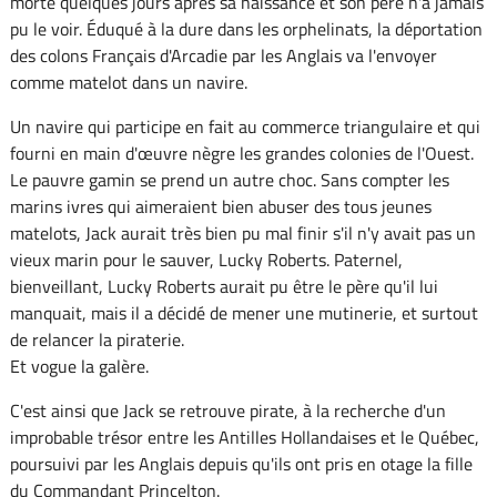
morte quelques jours après sa naissance et son père n'a jamais
pu le voir. Éduqué à la dure dans les orphelinats, la déportation
des colons Français d'Arcadie par les Anglais va l'envoyer
comme matelot dans un navire.
Un navire qui participe en fait au commerce triangulaire et qui
fourni en main d'œuvre nègre les grandes colonies de l'Ouest.
Le pauvre gamin se prend un autre choc. Sans compter les
marins ivres qui aimeraient bien abuser des tous jeunes
matelots, Jack aurait très bien pu mal finir s'il n'y avait pas un
vieux marin pour le sauver, Lucky Roberts. Paternel,
bienveillant, Lucky Roberts aurait pu être le père qu'il lui
manquait, mais il a décidé de mener une mutinerie, et surtout
de relancer la piraterie.
Et vogue la galère.
C'est ainsi que Jack se retrouve pirate, à la recherche d'un
improbable trésor entre les Antilles Hollandaises et le Québec,
poursuivi par les Anglais depuis qu'ils ont pris en otage la fille
du Commandant Princelton.