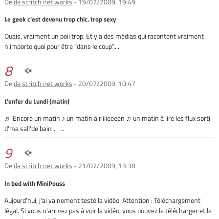
De
da scritch net works
- 19/07/2009, 19:49
Le geek c'est devenu trop chic, trop sexy
Ouais, vraiment un poil trop. Et y'a des médias qui racontent vraiment
n'importe quoi pour être “dans le coup”....
8
De
da scritch net works
- 20/07/2009, 10:47
L'enfer du Lundi (matin)
♬ Encore un matin ♪ un matin à riiiieeeen ♫ un matin à lire les flux sorti
d'ma sall'de bain ♩...
9
De
da scritch net works
- 21/07/2009, 13:38
In bed with MiniPouss
Aujourd'hui, j'ai vainement testé la vidéo. Attention : Téléchargement
légal. Si vous n'arrivez pas à voir la vidéo, vous pouvez la télécharger et la