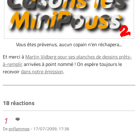
Vous êtes prévenus, aucun copain n'en réchapera...
Et merci à
Martin Vidberg pour ses planches de dessins prêts-
à-remplir
arrivées à point nommé ! On espère toujours le
recevoir
dans notre émission
.
18 réactions
1
De
enflammee
- 17/07/2009, 17:36