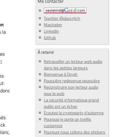
Me contacter
Txwitter @dascritch
un
Mastodon
LinkedIn
 la
Github
À retenir
hes
n
Retravailler un lecteur web audio
dans les petites largeurs
Bienvenue à Dinah
es
Poussière redevenue poussière
ut
Reconstruire son lecteur audio
 donc
pour le web
La sécurité informatique grand
public est un échec
Écoutez la cryptoparty d'automne
hés
Pourquoi je porte un treillis
ick
customisé
blanc,
Pourquoi nous collons des stickers