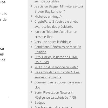
sur nos portables
uipe
Je suis un Bagger. M'inviteras-tu à
Brown Bag Luncher ?
 mais
Histoires en ‹img /›
ir de
CryptoParty 2 : Votre vie privée
avant celles des présidents
Json ou l'histoire d'une licence
n
presque libre
Vers une nouvelle éthique
Conditions Générales de Mise En
 ce
Relation
ces
Dirty Hacky : je parse en HTML
t de
.357 S&W
2012, fin d'un monde du web ?
Des emoji dans l'Unicode ① Ces
smilies chatoyants
Comment se retrouver dans mon
blog
Sony, Playstation Network :
Négligence caractérisée (1/3)
Badges
Psychanalyse du clavier, la