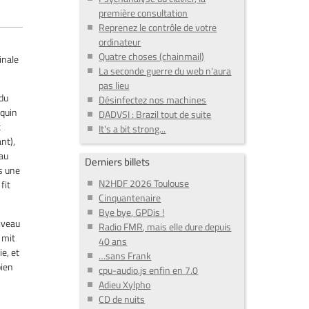
première consultation
Reprenez le contrôle de votre
ordinateur
Quatre choses (chainmail)
inale
La seconde guerre du web n'aura
pas lieu
 du
Désinfectez nos machines
nquin
DADVSI : Brazil tout de suite
t
It's a bit strong...
nt),
 au
Derniers billets
ns une
N2HDF 2026 Toulouse
fit
Cinquantenaire
Bye bye, GPDis !
niveau
Radio FMR, mais elle dure depuis
 mit
40 ans
e, et
…sans Frank
bien
cpu-audio.js enfin en 7.0
Adieu Xylpho
CD de nuits