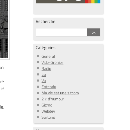
Recherche
Catégories
General
Vide-Grenier
on
Radio
Lu
Vu
re
Entendu
urs
Ma vie est une sitcom
2 ¢ d'humour
Gizmo
e.
Webdev
r
Sortons