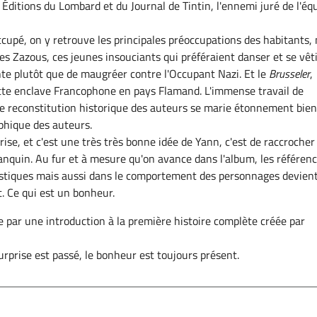
 Éditions du Lombard et du Journal de Tintin, l'ennemi juré de l'éq
ccupé, on y retrouve les principales préoccupations des habitants,
es Zazous, ces jeunes insouciants qui préféraient danser et se vêt
e plutôt que de maugréer contre l'Occupant Nazi. Et le
Brusseler
,
tte enclave Francophone en pays Flamand. L'immense travail de
e reconstitution historique des auteurs se marie étonnement bie
aphique des auteurs.
rise, et c'est une très très bonne idée de Yann, c'est de raccrocher
ranquin. Au fur et à mesure qu'on avance dans l'album, les référen
istiques mais aussi dans le comportement des personnages devien
t. Ce qui est un bonheur.
ne par une introduction à la première histoire complète créée par
urprise est passé, le bonheur est toujours présent.