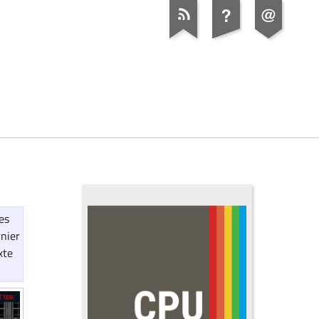
es
rnier
xte