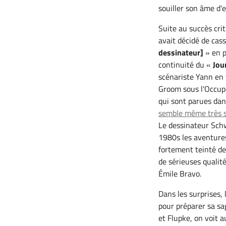
souiller son âme d'e
Suite au succès cr
avait décidé de cass
dessinateur]
» en p
continuité du «
Jou
scénariste Yann en 
Groom sous l'Occupa
qui sont parues dan
semble même très se
Le dessinateur Schwa
1980s les aventure
fortement teinté de
de sérieuses qualit
Émile Bravo.
Dans les surprises, 
pour préparer sa sa
et Flupke, on voit a