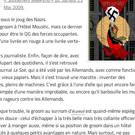
«
Supplément Week-End
» du Samedi 23
Mai 2009.
sous le joug des Nazis.
 groom à l'Hôtel Moustic, mais ce dernier
 pour être le QG des forces occupantes.
'une livrée en rouge à une livrée verte-
s journaliste. Enfin, façon de dire, avec
plupart des quotidiens, il s'est retrouvé
ournal
Le Soir
, qui a été volé par les Allemands, avec comme foncti
t vieux papiers. Mais il s'est trouvé une marotte : inventer des
 pleins de machines. C'est grâce à l'une d'elle qui peut encore fai
pimpée d'une manière improbable, ou encore qu'il barbouille les m
s rageurs contre les Allemands.
que trouble, le groom au surnom d'
est quand-même espiègl
écureuil
 douce : celui d'échapper à la très belle mais très collante officie
ver à manger aussi, même si sa position de groom dans un hôtel
accès à quelques petits avantages en nature. Mais surtout, ne pas