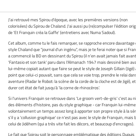
J'ai retrouvé mes Spirou d'époque, avec les premières versions (non
colorisées) du Spirou de Chaland. J'ai aussi pu (re)compulser l'édition orig
de 'Et Franquin créa la Gaffe' (entretiens avec Numa Sadoul).
Cet album, comme tu le fais remarquer, se rapproche encore davantage
style Chaland que "journal d'un ingénu", mais je te ferai noter que si Fra
a commencé la BD en dessinant du Spirou (il n'en avait jamais fait avan
'Fantasio et son tank' paru dans l'Almanach 1947 mais dessiné bien ava
lui-même copiait autant que faire se peut le style de Joseph Gillain (Jigé)
point que celui-ci pouvait, sans que cela se voie trop, prendre le relai da
aventure (Radar le Robot: la scène de la corde de la cloche est de Jigé), et 
durer cet état de fait jusqu'à 'la corne de rhinocéros'.
Si l'univers Franquin se retrouve dans 'Le groom vert-de-gris' c'est au 
des éléments d'histoire, pas du style graphique - car Franquin lui-même
volontairement un temps assez long à apporter son propre style à la séri
s'il y a 'collusion graphique' ce n'est pas avec le style de Franquin, mais 
celui de Jidéhem (qui a très vite fait les décors, et beaucoup d'encrages).
Le fait que Spirou soit le personnage emblématique des éditions Dupuis