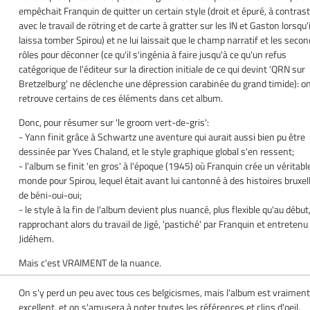
empêchait Franquin de quitter un certain style (droit et épuré, à contras
avec le travail de rötring et de carte à gratter sur les IN et Gaston lorsqu'i
laissa tomber Spirou) et ne lui laissait que le champ narratif et les seco
rôles pour déconner (ce qu'il s'ingénia à faire jusqu'à ce qu'un refus
catégorique de l'éditeur sur la direction initiale de ce qui devint 'QRN sur
Bretzelburg' ne déclenche une dépression carabinée du grand timide): o
retrouve certains de ces éléments dans cet album.
Donc, pour résumer sur 'le groom vert-de-gris':
- Yann finit grâce à Schwartz une aventure qui aurait aussi bien pu être
dessinée par Yves Chaland, et le style graphique global s'en ressent;
- l'album se finit 'en gros' à l'époque (1945) où Franquin crée un véritabl
monde pour Spirou, lequel était avant lui cantonné à des histoires bruxel
de béni-oui-oui;
- le style à la fin de l'album devient plus nuancé, plus flexible qu'au début
rapprochant alors du travail de Jigé, 'pastiché' par Franquin et entretenu
Jidéhem.
Mais c'est VRAIMENT de la nuance.
On s'y perd un peu avec tous ces belgicismes, mais l'album est vraimen
excellent, et on s'amusera à noter toutes les références et clins d'oeil.