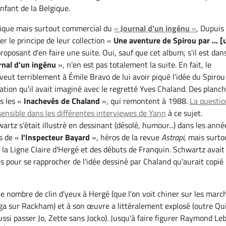
nfant de la Belgique.
itique mais surtout commercial du
«
Journal d'un ingénu
»
, Dupuis
er le principe de leur collection «
Une aventure de Spirou par ... [
roposant d'en faire une suite. Oui, sauf que cet album, s'il est dans
rnal d'un ingénu
», n'en est pas totalement la suite. En fait, le
veut terriblement à Émile Bravo de lui avoir piqué l'idée du Spirou
tion qu'il avait imaginé avec le regretté Yves Chaland. Des planc
s les «
Inachevés de Chaland
», qui remontent à 1988.
La questio
nsible dans les différentes interviewes de Yann
à ce sujet.
rtz s'était illustré en dessinant (désolé, humour...) dans les anné
s de «
l'Inspecteur Bayard
», héros de la revue
Astrapi
, mais surto
 la Ligne Claire d'Hergé et des débuts de Franquin. Schwartz avait
és pour se rapprocher de l'idée dessiné par Chaland qu'aurait copié
le nombre de clin d'yeux à Hergé (que l'on voit chiner sur les marc
ga sur Rackham) et à son œuvre a littéralement explosé (outre Qu
ussi passer Jo, Zette sans Jocko). Jusqu'à faire figurer Raymond Le