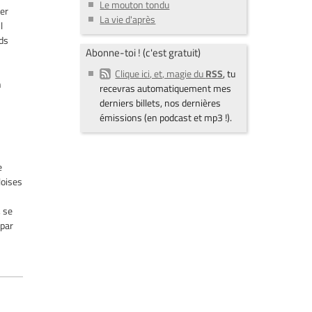
Le mouton tondu
ter
La vie d'après
l
nds
Abonne-toi ! (c'est gratuit)
Clique ici, et, magie du
RSS
, tu
n
recevras automatiquement mes
derniers billets, nos dernières
émissions (en podcast et mp3 !).
e
loises
, se
 par
t