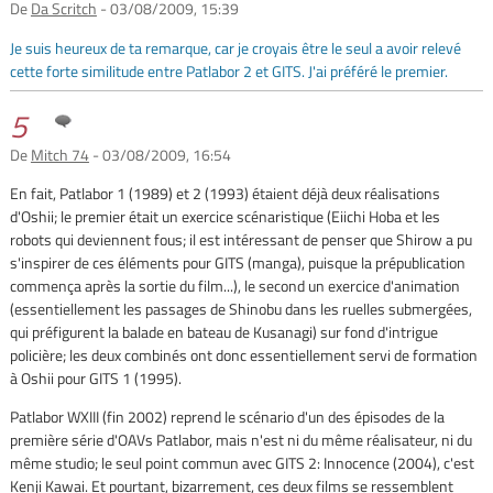
De
Da Scritch
- 03/08/2009, 15:39
Je suis heureux de ta remarque, car je croyais être le seul a avoir relevé
cette forte similitude entre Patlabor 2 et GITS. J'ai préféré le premier.
5
De
Mitch 74
- 03/08/2009, 16:54
En fait, Patlabor 1 (1989) et 2 (1993) étaient déjà deux réalisations
d'Oshii; le premier était un exercice scénaristique (Eiichi Hoba et les
robots qui deviennent fous; il est intéressant de penser que Shirow a pu
s'inspirer de ces éléments pour GITS (manga), puisque la prépublication
commença après la sortie du film...), le second un exercice d'animation
(essentiellement les passages de Shinobu dans les ruelles submergées,
qui préfigurent la balade en bateau de Kusanagi) sur fond d'intrigue
policière; les deux combinés ont donc essentiellement servi de formation
à Oshii pour GITS 1 (1995).
Patlabor WXIII (fin 2002) reprend le scénario d'un des épisodes de la
première série d'OAVs Patlabor, mais n'est ni du même réalisateur, ni du
même studio; le seul point commun avec GITS 2: Innocence (2004), c'est
Kenji Kawai. Et pourtant, bizarrement, ces deux films se ressemblent