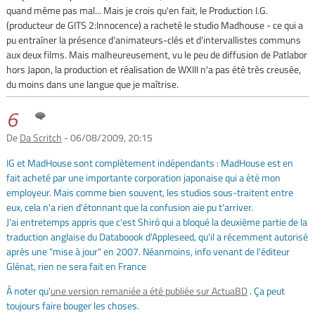
quand même pas mal... Mais je crois qu'en fait, le Production I.G.
(producteur de GITS 2:Innocence) a racheté le studio Madhouse - ce qui a
pu entraîner la présence d'animateurs-clés et d'intervallistes communs
aux deux films. Mais malheureusement, vu le peu de diffusion de Patlabor
hors Japon, la production et réalisation de WXIII n'a pas été très creusée,
du moins dans une langue que je maîtrise.
6
De
Da Scritch
- 06/08/2009, 20:15
IG et MadHouse sont complètement indépendants : MadHouse est en
fait acheté par une importante corporation japonaise qui a été mon
employeur. Mais comme bien souvent, les studios sous-traitent entre
eux, cela n'a rien d'étonnant que la confusion aie pu t'arriver.
J'ai entretemps appris que c'est Shirō qui a bloqué la deuxième partie de la
traduction anglaise du Databoook d'Appleseed, qu'il a récemment autorisé
après une "mise à jour" en 2007. Néanmoins, info venant de l'éditeur
Glénat, rien ne sera fait en France
À noter qu'
une version remaniée a été publiée sur ActuaBD
. Ça peut
toujours faire bouger les choses.