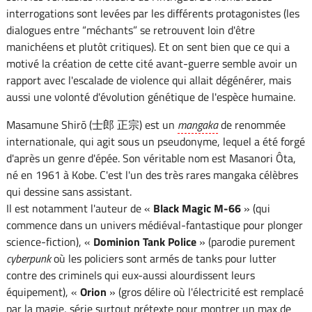
interrogations sont levées par les différents protagonistes (les
dialogues entre “méchants” se retrouvent loin d'être
manichéens et plutôt critiques). Et on sent bien que ce qui a
motivé la création de cette cité avant-guerre semble avoir un
rapport avec l'escalade de violence qui allait dégénérer, mais
aussi une volonté d'évolution génétique de l'espèce humaine.
Masamune Shirō (士郎 正宗) est un
mangaka
de renommée
internationale, qui agit sous un pseudonyme, lequel a été forgé
d'après un genre d'épée. Son véritable nom est Masanori Ôta,
né en 1961 à Kobe. C'est l'un des très rares mangaka célèbres
qui dessine sans assistant.
Il est notamment l'auteur de «
Black Magic M-66
» (qui
commence dans un univers médiéval-fantastique pour plonger
science-fiction), «
Dominion Tank Police
» (parodie purement
cyberpunk
où les policiers sont armés de tanks pour lutter
contre des criminels qui eux-aussi alourdissent leurs
équipement), «
Orion
» (gros délire où l'électricité est remplacé
par la magie, série surtout prétexte pour montrer un max de