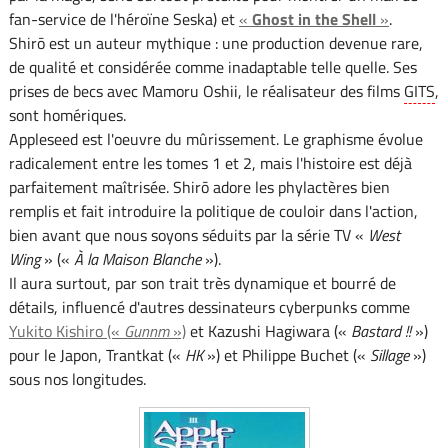
fan-service de l'héroïne Seska) et
«
Ghost in the Shell
»
.
Shirō est un auteur mythique : une production devenue rare,
de qualité et considérée comme inadaptable telle quelle. Ses
prises de becs avec Mamoru Oshii, le réalisateur des films
GITS
,
sont homériques.
Appleseed est l'oeuvre du mûrissement. Le graphisme évolue
radicalement entre les tomes 1 et 2, mais l'histoire est déjà
parfaitement maîtrisée. Shirō adore les phylactères bien
remplis et fait introduire la politique de couloir dans l'action,
bien avant que nous soyons séduits par la série TV «
West
Wing
» («
À la Maison Blanche
»).
Il aura surtout, par son trait très dynamique et bourré de
détails, influencé d'autres dessinateurs cyberpunks comme
Yukito Kishiro («
Gunnm
»)
et Kazushi Hagiwara («
Bastard !!
»)
pour le Japon, Trantkat («
HK
») et Philippe Buchet («
Sillage
»)
sous nos longitudes.