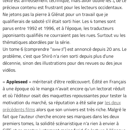
texte est affreusement technique, mais avoir oublié les ¾ de ce
précieux contenu est frustrant pour les lecteurs occidentaux.
Ne jetons pas la pierre à Glénat pour un travail que je
qualifierais de saboté s'il était sorti hier. Les 4 tomes sont
parus entre 1992 et 1996, et à l'époque, les traducteurs
japonisants qualifiés ne courraient pas les rues. Surtout vu les
thématiques abordées par la série.
Un tome 6 (comprendre “
”) est annoncé depuis 20 ans. Le
tome 5
problème, c'est que Shirō n'a rien sorti depuis plus d'une
décennie, sinon des illustrations pour des revues ou des jeux
vidéos.
«
Appleseed
» mériterait d'être redécouvert. Édité en Français
à une époque où le manga n'avait encore qu'un lectorat réduit
et où l'éditeur osait des maquettes repoussantes pour tester la
motivation du marché, sa réputation a été salie par
les deux
précédents films
alors que son univers est très riche. Malgré le
fait que l'auteur cherche encore ses marques dans les deux
premiers tomes, la solidité scénaristique n'a rien à envier à