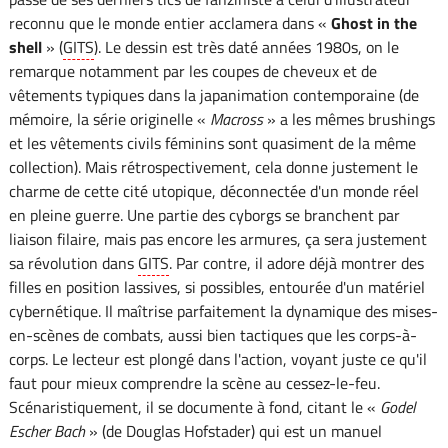
reconnu que le monde entier acclamera dans «
Ghost in the
shell
» (
GITS
). Le dessin est très daté années 1980s, on le
remarque notamment par les coupes de cheveux et de
vêtements typiques dans la japanimation contemporaine (de
mémoire, la série originelle «
Macross
» a les mêmes brushings
et les vêtements civils féminins sont quasiment de la même
collection). Mais rétrospectivement, cela donne justement le
charme de cette cité utopique, déconnectée d'un monde réel
en pleine guerre. Une partie des cyborgs se branchent par
liaison filaire, mais pas encore les armures, ça sera justement
sa révolution dans
GITS
. Par contre, il adore déjà montrer des
filles en position lassives, si possibles, entourée d'un matériel
cybernétique. Il maîtrise parfaitement la dynamique des mises-
en-scènes de combats, aussi bien tactiques que les corps-à-
corps. Le lecteur est plongé dans l'action, voyant juste ce qu'il
faut pour mieux comprendre la scène au cessez-le-feu.
Scénaristiquement, il se documente à fond, citant le «
Godel
Escher Bach
» (de Douglas Hofstader) qui est un manuel