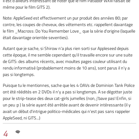
Il est d'ailleurs intéressant de noter que le film Patlabor WXIII faisait de
même pour le film GITS 2).
Note: AppleSeed est effectivement un pur produit des années 80; par
contre, les coupes de cheveux, des vêtements etc. rappellent davantage
le film _Macross: Do You Remember Love_ que la série d'origine (laquelle
était davantage orientée seventies).
Autant que je sache, si Shirow n'a plus rien sorti sur Appleseed depuis
cette époque, il me semble cependant qu'il travaille encore sur une suite
de GITS: des albums récents, avec moultes pages couleur utilisant du
rendu informatisé (probablement moins de 10 ans), sont parus il n'y a
pas si longtemps.
Puisque tu le mentionnes, sache que les 4 OAVs de Dominion Tank Police
ont été réédités en 2 DVDs il n'y a pas si longtemps. A se dégotter juste
pour le strip-tease des deux cat-girls jumelles (non, j'bave pas! Enfin, si
un peu :p ) la série ayant été arrêtée avant de devenir intéressante (il y
avait un début d'intrigue politico-médicales qui n'est pas sans rappeler
AppleSeed, ni GITS...)
4