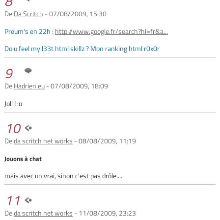
8
De
Da Scritch
- 07/08/2009, 15:30
Preum's en 22h :
http://www.google.fr/search?hl=fr&a...
Do u feel my l33t html skillz ? Mon ranking html r0x0r
9
De
Hadrien.eu
- 07/08/2009, 18:09
Joli ! :o
10
De
da scritch net works
- 08/08/2009, 11:19
Jouons à chat
mais avec un vrai, sinon c'est pas drôle....
11
De
da scritch net works
- 11/08/2009, 23:23