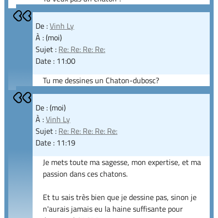
De :
Vinh Ly
À : (moi)
Sujet :
Re: Re: Re: Re:
Date : 11:00
Tu me dessines un Chaton-dubosc?
De : (moi)
À :
Vinh Ly
Sujet :
Re: Re: Re: Re: Re:
Date : 11:19
Je mets toute ma sagesse, mon expertise, et ma
passion dans ces chatons.
Et tu sais très bien que je dessine pas, sinon je
n'aurais jamais eu la haine suffisante pour