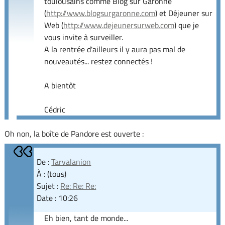
toulousains comme Blog sur Garonne
(
http://www.blogsurgaronne.com
) et Déjeuner sur
Web (
http://www.dejeunersurweb.com
) que je
vous invite à surveiller.
A la rentrée d'ailleurs il y aura pas mal de
nouveautés... restez connectés !
A bientôt
Cédric
Oh non, la boîte de Pandore est ouverte :
De :
Tarvalanion
À : (tous)
Sujet :
Re: Re: Re:
Date : 10:26
Eh bien, tant de monde...