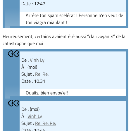
Date : 12:47
Arrête ton spam scélérat ! Personne n'en veut de
ton viagra miaulant !
Heureusement, certains avaient été aussi “clairvoyants” de la
catastrophe que moi :
De :
Vinh Ly
À : (moi)
Sujet :
Re: Re:
Date : 10:31
Ouaiis, bien envoy'e!!
De : (moi)
À :
Vinh Ly
Sujet :
Re: Re: Re:
Date : 10:46