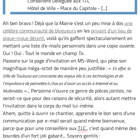
Conseillère Déléguée aux T.I.C
Hôtel de Ville - Place du Capitole - [...]
Ah ben bravo ! Déjà que la Mairie s'est un peu mise à dos
une
célèbre communauté de blogueurs
en les
privant d'un lieu de
pique-nique décent
, voilà qu'ils gaffent spectaculairement en
mettant une liste d'e-mails personnels dans une copie
ouverte
.
Oui ! Oui : Tout le monde en champ
To:
.
Passons sur la page d'invitation en MS-Word, qui pèse son
magnifique méga-octet de manière peu justifiée : «
En effet, la
Ville de Toulouse est consciente des enjeux liés à ces technologies et de
l’importance de permettre à chacun d’avoir un accès à Internet et au
»... Personne n'ouvre ce genre de pièces jointes, ne
Multimédia.
serait-ce que pour des raisons de sécurité, alors autant mettre
l'invitation dans le corps du mail lui-même.
Ahem, quitte à ouvrir ce chantier, apprendre le bon sens d'une
communication par e-mail serait quand même bienvenue,
parce que pour une conseillère aux
T.I.C.
, c'est quand même des
bourdes d'un fort joli gabarit... Soyons gentils :