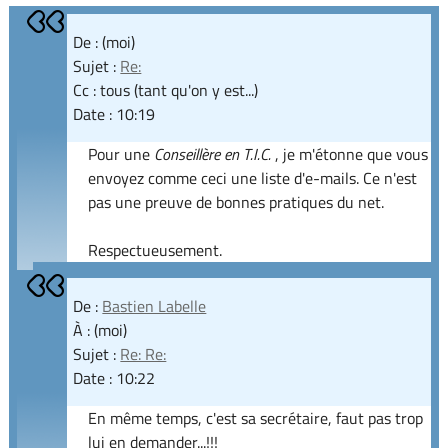
De : (moi)
Sujet :
Re:
Cc : tous (tant qu'on y est...)
Date : 10:19
Pour une
Conseillère en T.I.C.
, je m'étonne que vous
envoyez comme ceci une liste d'e-mails. Ce n'est
pas une preuve de bonnes pratiques du net.
Respectueusement.
De :
Bastien Labelle
À : (moi)
Sujet :
Re: Re:
Date : 10:22
En même temps, c'est sa secrétaire, faut pas trop
lui en demander...!!!