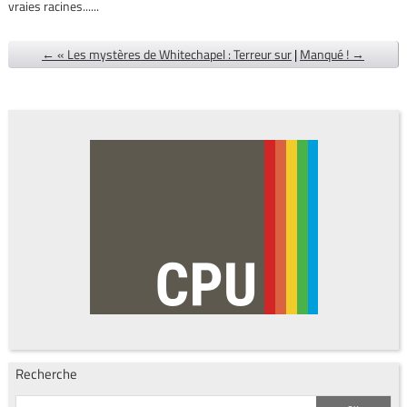
vraies racines......
← « Les mystères de Whitechapel : Terreur sur
|
Manqué ! →
Recherche