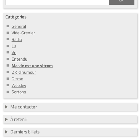
Catégories
General
Vide-Grenier
Radio
Lu
Vu
Entendu
Ma vie est une sitcom
2 ¢ d'humour
Gizmo
Webdev
Sortons
Me contacter
À retenir
Derniers billets