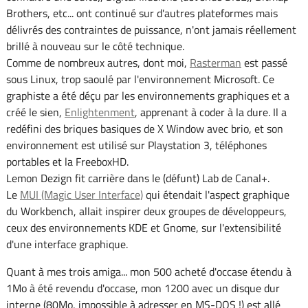
Brothers, etc... ont continué sur d'autres plateformes mais
délivrés des contraintes de puissance, n'ont jamais réellement
brillé à nouveau sur le côté technique.
Comme de nombreux autres, dont moi,
Rasterman
est passé
sous Linux, trop saoulé par l'environnement Microsoft. Ce
graphiste a été déçu par les environnements graphiques et a
créé le sien,
Enlightenment
, apprenant à coder à la dure. Il a
redéfini des briques basiques de X Window avec brio, et son
environnement est utilisé sur Playstation 3, téléphones
portables et la FreeboxHD.
Lemon Dezign fit carrière dans le (défunt) Lab de Canal+.
Le
MUI (Magic User Interface)
qui étendait l'aspect graphique
du Workbench, allait inspirer deux groupes de développeurs,
ceux des environnements KDE et Gnome, sur l'extensibilité
d'une interface graphique.
Quant à mes trois amiga... mon 500 acheté d'occase étendu à
1Mo à été revendu d'occase, mon 1200 avec un disque dur
interne (80Mo, impossible à adresser en MS-DOS !) est allé