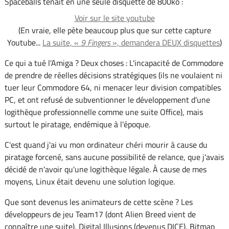
Spaceballs tenait en une seule disquette de 800ko :
Voir sur le site youtube
(En vraie, elle pète beaucoup plus que sur cette capture
Youtube...
La suite, «
9 Fingers
», demandera DEUX disquettes
)
Ce qui a tué l'Amiga ? Deux choses : L'incapacité de Commodore
de prendre de réelles décisions stratégiques (ils ne voulaient ni
tuer leur Commodore 64, ni menacer leur division compatibles
PC, et ont refusé de subventionner le développement d'une
logithèque professionnelle comme une suite Office), mais
surtout le piratage, endémique à l'époque.
C'est quand j'ai vu mon ordinateur chéri mourir à cause du
piratage forcené, sans aucune possibilité de relance, que j'avais
décidé de n'avoir qu'une logithèque légale. À cause de mes
moyens, Linux était devenu une solution logique.
Que sont devenus les animateurs de cette scène ? Les
développeurs de jeu Team17 (dont Alien Breed vient de
connaître une suite), Digital Illusions (devenus DICE), Bitmap