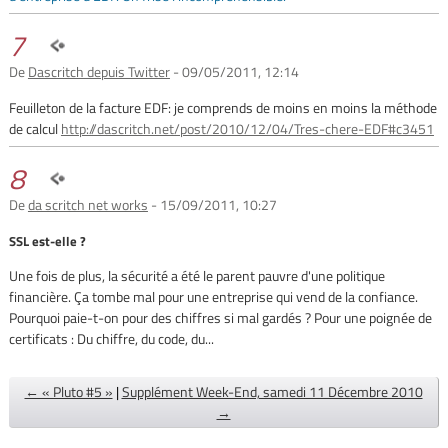
7
De
Dascritch depuis Twitter
- 09/05/2011, 12:14
Feuilleton de la facture EDF: je comprends de moins en moins la méthode
de calcul
http://dascritch.net/post/2010/12/04/Tres-chere-EDF#c3451
8
De
da scritch net works
- 15/09/2011, 10:27
SSL est-elle ?
Une fois de plus, la sécurité a été le parent pauvre d'une politique
financière. Ça tombe mal pour une entreprise qui vend de la confiance.
Pourquoi paie-t-on pour des chiffres si mal gardés ? Pour une poignée de
certificats : Du chiffre, du code, du...
← « Pluto #5 »
|
Supplément Week-End, samedi 11 Décembre 2010
→