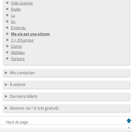
Vide-Grenier
Radio
Lu
Vu
Entendu
Ma vie est une sitcom
2 ¢ d'humour
Gizmo
Webdev
Sortons
Me contacter
À retenir
Derniers billets
Abonne-toi ! (c'est gratuit)
Haut de page