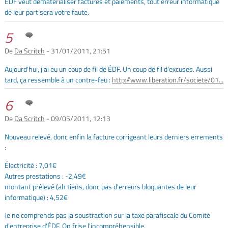
ÉDF veut dématérialiser factures et paiements, tout erreur informatique
de leur part sera votre faute.
5
De
Da Scritch
- 31/01/2011, 21:51
Aujourd'hui, j'ai eu un coup de fil de ÉDF. Un coup de fil d'excuses. Aussi
tard, ça ressemble à un contre-feu :
http://www.liberation.fr/societe/01...
6
De
Da Scritch
- 09/05/2011, 12:13
Nouveau relevé, donc enfin la facture corrigeant leurs derniers errements
:
Électricité : 7,01€
Autres prestations : -2,49€
montant prélevé (ah tiens, donc pas d'erreurs bloquantes de leur
informatique) : 4,52€
Je ne comprends pas la soustraction sur la taxe parafiscale du Comité
d'entreprise d'ÉDF. On frise l'incompréhensible.