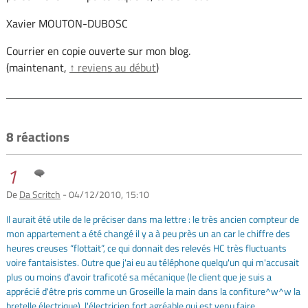
Xavier MOUTON-DUBOSC
Courrier en copie ouverte sur mon blog.
(maintenant,
↑ reviens au début
)
8 réactions
1
De
Da Scritch
- 04/12/2010, 15:10
Il aurait été utile de le préciser dans ma lettre : le très ancien compteur de
mon appartement a été changé il y a à peu près un an car le chiffre des
heures creuses “flottait”, ce qui donnait des relevés HC très fluctuants
voire fantaisistes. Outre que j'ai eu au téléphone quelqu'un qui m'accusait
plus ou moins d'avoir traficoté sa mécanique (le client que je suis a
apprécié d'être pris comme un Groseille la main dans la confiture^w^w la
bretelle électrique), l'électricien fort agréable qui est venu faire