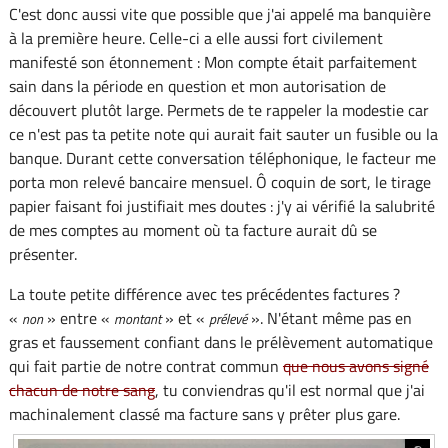
C'est donc aussi vite que possible que j'ai appelé ma banquière
à la première heure. Celle-ci a elle aussi fort civilement
manifesté son étonnement : Mon compte était parfaitement
sain dans la période en question et mon autorisation de
découvert plutôt large. Permets de te rappeler la modestie car
ce n'est pas ta petite note qui aurait fait sauter un fusible ou la
banque. Durant cette conversation téléphonique, le facteur me
porta mon relevé bancaire mensuel. Ô coquin de sort, le tirage
papier faisant foi justifiait mes doutes : j'y ai vérifié la salubrité
de mes comptes au moment où ta facture aurait dû se
présenter.
La toute petite différence avec tes précédentes factures ?
«
» entre «
» et «
». N'étant même pas en
non
montant
prélevé
gras et faussement confiant dans le prélèvement automatique
qui fait partie de notre contrat commun
que nous avons signé
chacun de notre sang
, tu conviendras qu'il est normal que j'ai
machinalement classé ma facture sans y prêter plus gare.