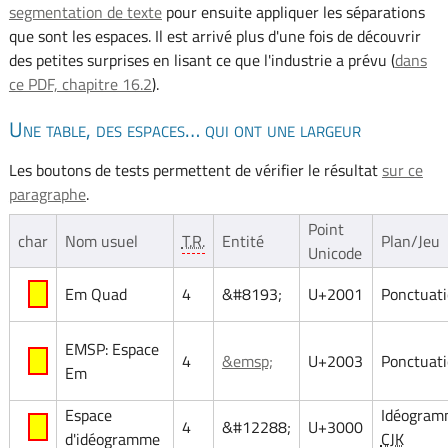
segmentation de texte
pour ensuite appliquer les séparations
que sont les espaces. Il est arrivé plus d'une fois de découvrir
des petites surprises en lisant ce que l'industrie a prévu (
dans
ce PDF, chapitre 16.2
).
Une table, des espaces… qui ont une largeur
Les boutons de tests permettent de vérifier le résultat
sur ce
paragraphe
.
Point
char
Nom usuel
T.R.
Entité
Plan/Jeu
Unicode
Em Quad
4
&#8193;
U+2001
Ponctuat
EMSP: Espace
4
&emsp;
U+2003
Ponctuat
Em
Espace
Idéogram
4
&#12288;
U+3000
d'idéogramme
CJK