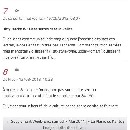
7
De
da scritch net works
- 15/05/2013, 08:07
Dirty Hacky IV : Liens serrés dans la Police
Ouep. c'est comme un tour de magie : quand j'assemble toutes ces
lettres, le dossier fait un très beau schéma. Comment ça, trop serrées
mes menottes ? ol.listserif { list-style-type: upper-roman } ol.listserif
li:before { font-family : serif }...
8
De
Nico
- 13/08/2013, 10:23
À noter, le &nbsp; ne fonctionne pas sur un site servi en
application/xhtml+xml, il faut le remplacer par &#160; .
Oui, c'est pour la beauté de la culture, car ce genre de site se fait rare.
← Supplément Week-End, samedi 7 Mai 2011
|
« La Plaine du Kantō :
Images flottantes de la →