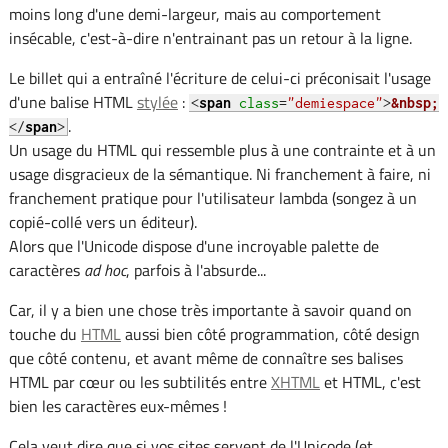
moins long d'une demi-largeur, mais au comportement
insécable, c'est-à-dire n'entrainant pas un retour à la ligne.
Le billet qui a entraîné l'écriture de celui-ci préconisait l'usage
d'une balise HTML
stylée
:
<
span
class
=
"demiespace"
>
&nbsp;
.
</
span
>
Un usage du HTML qui ressemble plus à une contrainte et à un
usage disgracieux de la sémantique. Ni franchement à faire, ni
franchement pratique pour l'utilisateur lambda (songez à un
copié-collé vers un éditeur).
Alors que l'Unicode dispose d'une incroyable palette de
caractères
ad hoc
, parfois à l'absurde...
Car, il y a bien une chose très importante à savoir quand on
touche du
HTML
aussi bien côté programmation, côté design
que côté contenu, et avant même de connaître ses balises
HTML par cœur ou les subtilités entre
XHTML
et HTML, c'est
bien les caractères eux-mêmes !
Cela veut dire que si vos sites servent de l'Unicode (et