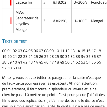
Espace fin
¼
&#8202;
U+200A
Ponctuat
MVS:
Séparateur de
?
&#6158;
U+180E
Mongol
voyelles
Mongol
Texte de test
00 01 02 03 04 05 06 07 08 09 10 11 12 13 14 15 16 17 18
19 20 21 22 23 24 25 26 27 28 29 30 31 32 33 34 35 36 37
38 39 40 41 42 43 44 45 46 47 48 49 50 51 52 53 54 55 56
57 58 59 60
(Allez-y, vous pouvez éditer ce paragraphe : la suite n'est que
du faux-texte pour essayer les espaces)... Ah non attention,
premièrement, il faut toute la splendeur du aware et je ne
cherche pas ici à mettre un point ! C'est pour ça que j'ai fait des
films avec des replicants. Si je t'emmerde, tu me le dis, ce n'est
pas un simple sport car en vérité, la vérité, il n'y a pas de vérité