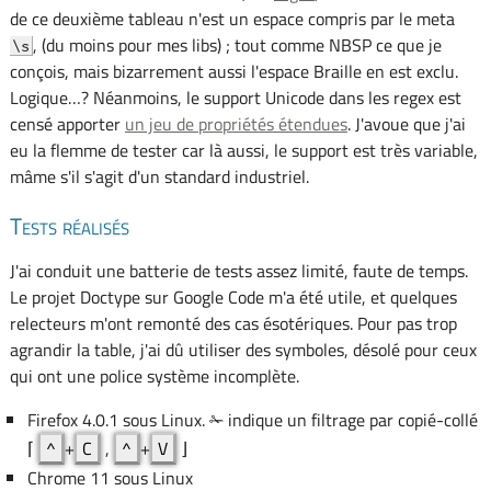
de ce deuxième tableau n'est un espace compris par le meta
, (du moins pour mes libs) ; tout comme NBSP ce que je
\s
conçois, mais bizarrement aussi l'espace Braille en est exclu.
Logique…? Néanmoins, le support Unicode dans les regex est
censé apporter
un jeu de propriétés étendues
. J'avoue que j'ai
eu la flemme de tester car là aussi, le support est très variable,
mâme s'il s'agit d'un standard industriel.
Tests réalisés
J'ai conduit une batterie de tests assez limité, faute de temps.
Le projet Doctype sur Google Code m'a été utile, et quelques
relecteurs m'ont remonté des cas ésotériques. Pour pas trop
agrandir la table, j'ai dû utiliser des symboles, désolé pour ceux
qui ont une police système incomplète.
Firefox 4.0.1 sous Linux. ✁ indique un filtrage par copié-collé
⌈
^
+
C
,
^
+
V
⌋
Chrome 11 sous Linux