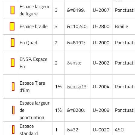
Espace largeur
3
&#8199;
U+2007
Ponctuat
de figure
⠀
Espace braille
3
&#10240;
U+2800
Braille
En Quad
2
&#8192;
U+2000
Ponctuat
ENSP: Espace
2
&ensp;
U+2002
Ponctuat
En
Espace Tiers
1⅓
&emsp13;
U+2004
Ponctuat
d'Em
Espace largeur
de
1⅓
&#8200;
U+2008
Ponctuat
ponctuation
Espace
1
&#32;
U+0020
ASCII
standard