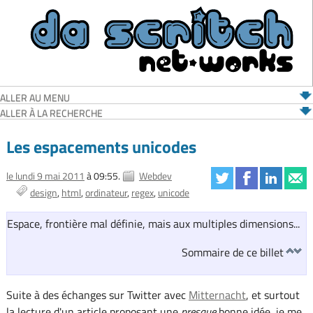
ALLER AU MENU
ALLER À LA RECHERCHE
Les espacements unicodes
le lundi 9 mai 2011
à 09:55.
Webdev
design
html
ordinateur
regex
unicode
Espace, frontière mal définie, mais aux multiples dimensions...
Sommaire de ce billet
Suite à des échanges sur Twitter avec
Mitternacht
, et surtout
la lecture d'un article proposant une
presque
bonne idée, je me