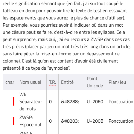
réelle signification sémantique (en fait, j'ai surtout coupé le
tableau en deux pour pouvoir lire le texte de test en essayant
les espacements que vous aurez le plus de chance d'utiliser).
Par exemple, vous pourriez avoir à indiquer où dans un mot
une césure peut se faire, c'est-à-dire entre les syllabes. Cela
peut surprendre, mais oui, j'ai eu recours à ZWSP dans des cas
très précis (placer par jeu un mot très très long dans un article,
sans faire pêter la mise-en-forme par un dépassement de
colonne). C'est là qu'on est content d'avoir été civilement
présenté à ce type de “symboles”.
Point
char
Nom usuel
T.R.
Entité
Plan/Jeu
Unicode
WJ:
Séparateur
0
&#8288;
U+2060
Ponctuation
de mots
ZWSP:
0
&#8203;
U+200B
Ponctuation
Espace nul
ZWNJ: