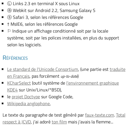
Ⓛ Links 2.3 en terminal X sous Linux
ⓐ Webkit sur Android 2.2, Samsung Galaxy S
ⓢ Safari 3, selon les références Google
† MsIE6, selon les références Google
⚐ Indique un affichage conditionné soit par la locale
système, soit par les polices installées, en plus du support
selon les logiciels.
Références
Le standard de l'Unicode Consortium
, (une partie est
traduite
en Français
, pas forcément
)
up-to-date
KCharSelect
(outil système de
l'environnement graphique
KDE4
sur Unix/Linux/*BSD),
le
projet Doctype
sur Google Code,
Wikipedia anglophone
,
Le texte du paragraphe de test généré par
faux-texte.com
.
Total
respect à JCVD
, j'ai adoré
ton film
mais j'avais la flemme...