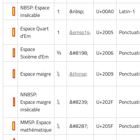
NBSP: Espace
1
&nbsp;
U+00A0
Latin-1
insécable
Espace Quart
1
&emsp14;
U+2005
Ponctuat
d'Em
Espace
⅔
&#8198;
U+2006
Ponctuat
Sixième d'Em
Espace maigre
½
&thinsp;
U+2009
Ponctuat
NNBSP:
Espace maigre
½
&#8239;
U+202F
Ponctuat
insécable
MMSP: Espace
½
&#8287;
U+205F
Ponctuat
mathématique