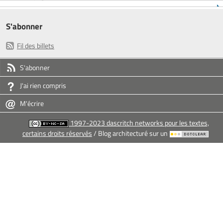
S'abonner
Fil des billets
S'abonner
J'ai rien compris
M'écrire
1997-2023 dascritch networks pour les textes,
certains droits réservés
/ Blog architecturé sur un