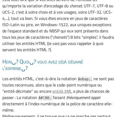
qu'importe la variation d'encodage du
charset
, UTF-7, UTF-8 ou
UCS-2, c'est à votre choix et à vos usages, voire UTF-32, UCS-
4,...), tout va bien. Si vous êtes encore en jeux de caractères
ISO-Latin ou pire, en Windows-1522, aux uniques exceptions
de l'espace standard et du NBSP qui eux sont présents dans
tous les jeux de caractères (“
charsets
”) 8 bits “simples”, il faudra
utiliser les entités HTML (Je vais pas vous rappeler à quoi
servent les entités HTML ?).
Hein⍽? Quoi⍽? vous avez déjà dégainé
l'aspirine⍽?
Les entités HTML, c'est-à-dire la notation
, ne sont pas
&nbsp;
toutes reconnues, alors que le code-point numérique ou
“entité décimale” ou encore
entité XML
a plus de chances de
passer : La notation
faisant
théoriquement
appel
&#180;
directement à l'index numérique de la police de caractère elle-
même.
Malheureusement, il se trouve que ça ne marche pas partout