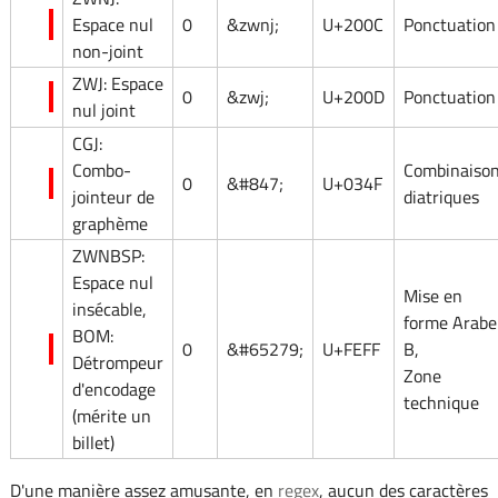
Espace nul
0
&zwnj;
U+200C
Ponctuation
non-joint
ZWJ: Espace
0
&zwj;
U+200D
Ponctuation
nul joint
CGJ:
Combo-
Combinaiso
0
&#847;
U+034F
jointeur de
diatriques
graphème
ZWNBSP:
Espace nul
Mise en
insécable,
forme Arabe
BOM:
0
&#65279;
U+FEFF
B,
Détrompeur
Zone
d'encodage
technique
(mérite un
billet)
D'une manière assez amusante, en
regex
, aucun des caractères