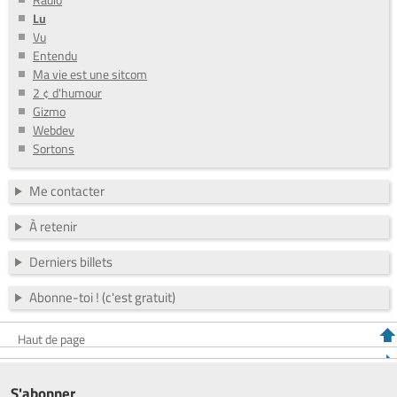
Lu
Vu
Entendu
Ma vie est une sitcom
2 ¢ d'humour
Gizmo
Webdev
Sortons
Me contacter
À retenir
Derniers billets
Abonne-toi ! (c'est gratuit)
Haut de page
S'abonner