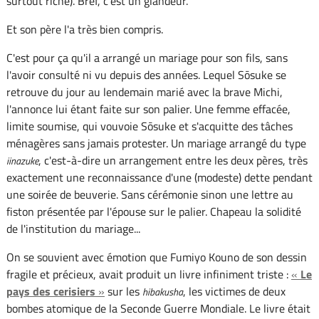
surtout riche). Bref, c'est un glandeur.
Et son père l'a très bien compris.
C'est pour ça qu'il a arrangé un mariage pour son fils, sans
l'avoir consulté ni vu depuis des années. Lequel Sōsuke se
retrouve du jour au lendemain marié avec la brave Michi,
l'annonce lui étant faite sur son palier. Une femme effacée,
limite soumise, qui vouvoie Sōsuke et s'acquitte des tâches
ménagères sans jamais protester. Un mariage arrangé du type
, c'est-à-dire un arrangement entre les deux pères, très
iinazuke
exactement une reconnaissance d'une (modeste) dette pendant
une soirée de beuverie. Sans cérémonie sinon une lettre au
fiston présentée par l'épouse sur le palier. Chapeau la solidité
de l'institution du mariage...
On se souvient avec émotion que Fumiyo Kouno de son dessin
fragile et précieux, avait produit un livre infiniment triste :
«
Le
pays des cerisiers
»
sur les
, les victimes de deux
hibakusha
bombes atomique de la Seconde Guerre Mondiale. Le livre était