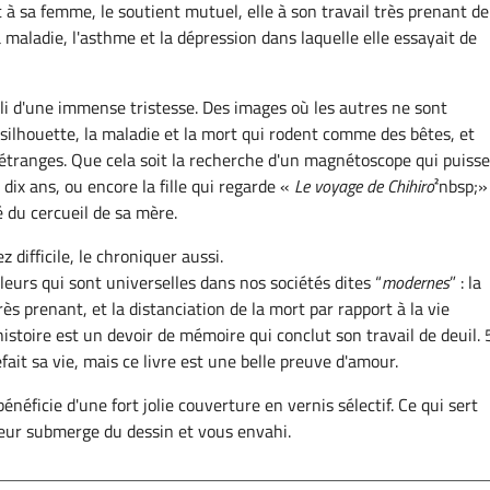
t à sa femme, le soutient mutuel, elle à son travail très prenant de
a maladie, l'asthme et la dépression dans laquelle elle essayait de
i d'une immense tristesse. Des images où les autres ne sont
silhouette, la maladie et la mort qui rodent comme des bêtes, et
étranges. Que cela soit la recherche d'un magnétoscope qui puisse 
a dix ans, ou encore la fille qui regarde «
Le voyage de Chihiro
²nbsp;»
é du cercueil de sa mère.
ez difficile, le chroniquer aussi.
leurs qui sont universelles dans nos sociétés dites “
modernes
” : la
très prenant, et la distanciation de la mort par rapport à la vie
istoire est un devoir de mémoire qui conclut son travail de deuil. 
efait sa vie, mais ce livre est une belle preuve d'amour.
bénéficie d'une fort jolie couverture en vernis sélectif. Ce qui sert
eur submerge du dessin et vous envahi.