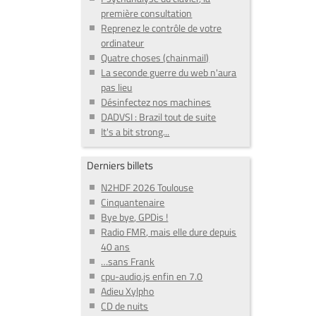
première consultation
Reprenez le contrôle de votre
ordinateur
Quatre choses (chainmail)
La seconde guerre du web n'aura
pas lieu
Désinfectez nos machines
DADVSI : Brazil tout de suite
It's a bit strong...
Derniers billets
N2HDF 2026 Toulouse
Cinquantenaire
Bye bye, GPDis !
Radio FMR, mais elle dure depuis
40 ans
…sans Frank
cpu-audio.js enfin en 7.0
Adieu Xylpho
CD de nuits