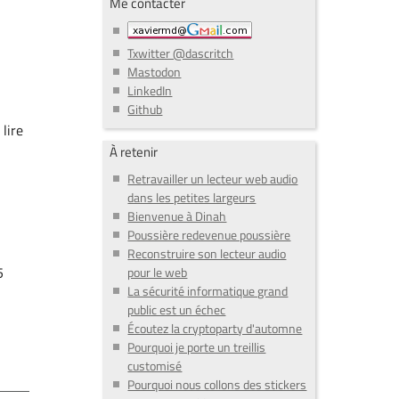
Me contacter
Txwitter @dascritch
Mastodon
LinkedIn
Github
lire
À retenir
Retravailler un lecteur web audio
dans les petites largeurs
Bienvenue à Dinah
Poussière redevenue poussière
Reconstruire son lecteur audio
5
pour le web
La sécurité informatique grand
public est un échec
Écoutez la cryptoparty d'automne
Pourquoi je porte un treillis
customisé
Pourquoi nous collons des stickers