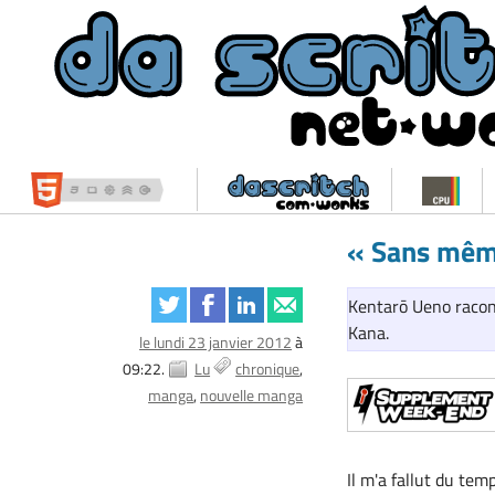
« Sans même
Kentarō Ueno racont
Kana.
le lundi 23 janvier 2012
à
09:22.
Lu
chronique
manga
nouvelle manga
Il m'a fallut du tem