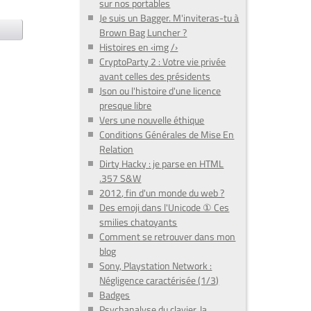
sur nos portables
Je suis un Bagger. M'inviteras-tu à
Brown Bag Luncher ?
Histoires en ‹img /›
CryptoParty 2 : Votre vie privée
avant celles des présidents
Json ou l'histoire d'une licence
presque libre
Vers une nouvelle éthique
Conditions Générales de Mise En
Relation
Dirty Hacky : je parse en HTML
.357 S&W
2012, fin d'un monde du web ?
Des emoji dans l'Unicode ① Ces
smilies chatoyants
Comment se retrouver dans mon
blog
Sony, Playstation Network :
Négligence caractérisée (1/3)
Badges
Psychanalyse du clavier, la