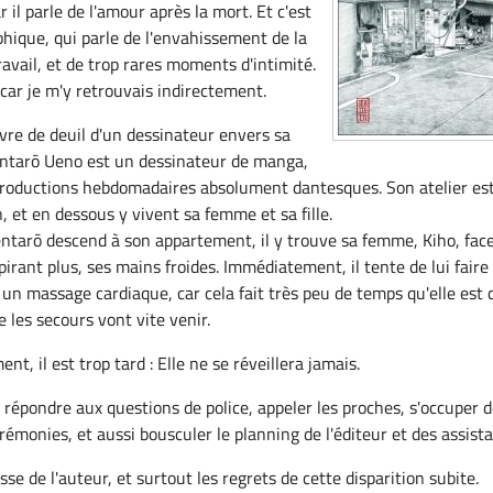
car il parle de l'amour après la mort. Et c'est
phique, qui parle de l'envahissement de la
ravail, et de trop rares moments d'intimité.
é car je m'y retrouvais indirectement.
vre de deuil d'un dessinateur envers sa
ntarō Ueno est un dessinateur de manga,
productions hebdomadaires absolument dantesques. Son atelier es
, et en dessous y vivent sa femme et sa fille.
entarō descend à son appartement, il y trouve sa femme, Kiho, fac
pirant plus, ses mains froides. Immédiatement, il tente de lui faire
un massage cardiaque, car cela fait très peu de temps qu'elle est 
e les secours vont vite venir.
, il est trop tard : Elle ne se réveillera jamais.
r, répondre aux questions de police, appeler les proches, s'occuper d
cérémonies, et aussi bousculer le planning de l'éditeur et des assista
se de l'auteur, et surtout les regrets de cette disparition subite.