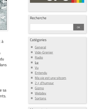
Recherche
Catégories
t à
General
Vide-Grenier
e
Radio
 du
Lu
dans
Vu
Entendu
Ma vie est une sitcom
2 ¢ d'humour
Gizmo
e sa
Webdev
nts.
Sortons