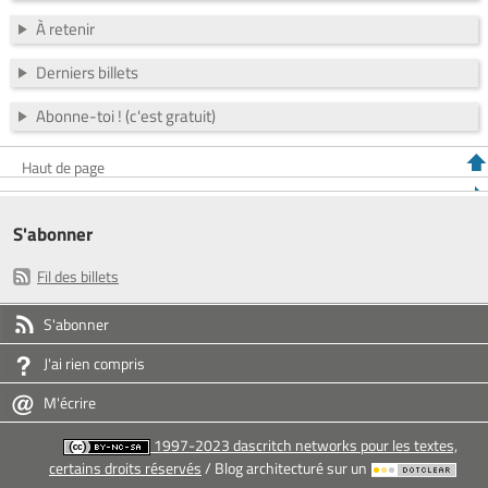
À retenir
Derniers billets
Abonne-toi ! (c'est gratuit)
Haut de page
S'abonner
Fil des billets
S'abonner
J'ai rien compris
M'écrire
1997-2023 dascritch networks pour les textes,
certains droits réservés
/ Blog architecturé sur un