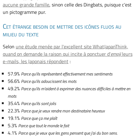
aucune grande famille
, sinon celle des Dingbats, puisque c'est
un pictogramme pur.
Cet étrange besoin de mettre des icônes fluos au
milieu du texte
Selon
une étude menée par l'excellent site WhatJapanThink,
quand on demande la raison qui incite à ponctuer d'
emoji
leurs
e-mails, les Japonais répondent
:
57.9%
Parce qu'ils représentent effectivement mes sentiments
56.6%
Parce qu'ils adoucissent les mots
49.2%
Parce qu'ils m'aident à exprimer des nuances difficiles à mettre en
mots
35.4%
Parce qu'ils sont jolis
22.3%
Parce que je veux rendre mon destinataire heureux
19.1%
Parce que ça me plaît
5.3%
Parce que tout le monde le fait
4.1%
Parce que je veux que les gens pensent que j'ai du bon sens.