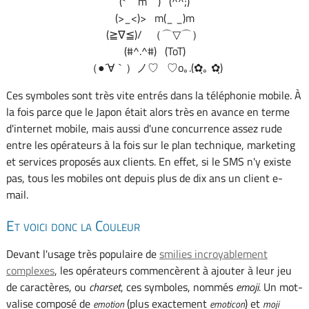
(*￣m￣) (^^;)
(>_<)> m(_ _)m
(≧∇≦)/ （⌒▽⌒）
(#^.^#) (ToT)
（●´∀｀）ノ♡ ♡o｡.(✿ฺ｡ ✿ฺ)
Ces symboles sont très vite entrés dans la téléphonie mobile. À
la fois parce que le Japon était alors très en avance en terme
d'internet mobile, mais aussi d'une concurrence assez rude
entre les opérateurs à la fois sur le plan technique, marketing
et services proposés aux clients. En effet, si le SMS n'y existe
pas, tous les mobiles ont depuis plus de dix ans un client e-
mail.
Et voici donc la Couleur
Devant l'usage très populaire de
smilies incroyablement
complexes
, les opérateurs commencèrent à ajouter à leur jeu
de caractères, ou
charset
, ces symboles, nommés
emoji
. Un mot-
valise composé de
(plus exactement
) et
emotion
emoticon
moji