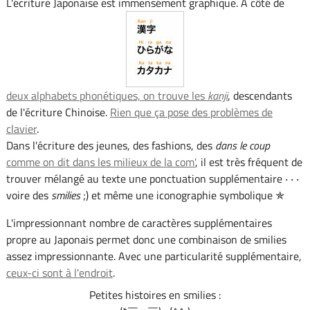
L'écriture Japonaise est immensément graphique. À côté de
deux alphabets phonétiques, on trouve les
kanji
, descendants
de l'écriture Chinoise.
Rien que ça pose des problèmes de
clavier
.
Dans l'écriture des jeunes, des fashions, des
dans le coup
comme on dit dans les milieux de la com'
, il est très fréquent de
trouver mélangé au texte une ponctuation supplémentaire ‧ ‧ ‧
voire des
smilies
;) et même une iconographie symbolique ✯
L'impressionnant nombre de caractères supplémentaires
propre au Japonais permet donc une combinaison de smilies
assez impressionnante. Avec une particularité supplémentaire,
ceux-ci sont à l'endroit
.
Petites histoires en smilies :