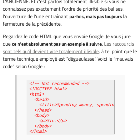
L'ANCIENNE. Et c'est parfois totalement illisible si vous ne
connaissez pas exactement l'ordre de priorité des balises,
l'ouverture de l'une entraînant
la
parfois, mais pas toujours
fermeture de la précédente.
Regardez le code HTML que vous envoie Google. Je vous jure
que
.
Les raccourcis
ce n'est absolument pas un exemple à suivre
sont tels qu'il devient vite totalement illisible
, à tel point que le
terme technique employé est “dégueulasse”. Voici le “mauvais
code” selon Google :
<!-- Not recommended -->

<!DOCTYPE html>

<html>

  <head>

    <title>Spending money, spending bytes</ti
  </head>

  <body>

    <p>Sic.</p>

  </body>

</html>