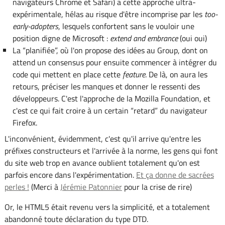
navigateurs Chrome et Safari) a cette approche ultra-
expérimentale, hélas au risque d'être incomprise par les
too-
early-adopters
, lesquels confortent sans le vouloir une
position digne de Microsoft :
extend and embrance
(oui oui)
La “planifiée”, où l'on propose des idées au Group, dont on
attend un consensus pour ensuite commencer à intégrer du
code qui mettent en place cette
feature
. De là, on aura les
retours, préciser les manques et donner le ressenti des
développeurs. C'est l'approche de la Mozilla Foundation, et
c'est ce qui fait croire à un certain “retard” du navigateur
Firefox.
L'inconvénient, évidemment, c'est qu'il arrive qu'entre les
préfixes constructeurs et l'arrivée à la norme, les gens qui font
du site web trop en avance oublient totalement qu'on est
parfois encore dans l'expérimentation.
Et ça donne de sacrées
perles !
(Merci à
Jérémie Patonnier
pour la crise de rire)
Or, le HTML5 était revenu vers la simplicité, et a totalement
abandonné toute déclaration du type DTD.