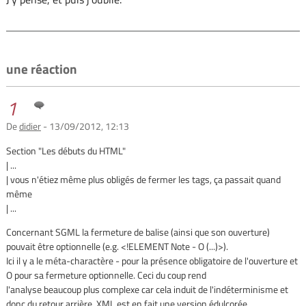
une réaction
1
De
didier
- 13/09/2012, 12:13
Section "Les débuts du HTML"
| ...
| vous n'étiez même plus obligés de fermer les tags, ça passait quand
même
| ...
Concernant SGML la fermeture de balise (ainsi que son ouverture)
pouvait être optionnelle (e.g. <!ELEMENT Note - O (...)>).
Ici il y a le méta-charactère - pour la présence obligatoire de l'ouverture et
O pour sa fermeture optionnelle. Ceci du coup rend
l'analyse beaucoup plus complexe car cela induit de l'indéterminisme et
donc du retour arrière. XML est en fait une version édulcorée