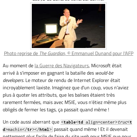
Photo reprise de
The Guardian
, © Emmanuel Dunand pour l'AFP
Au moment de
la Guerre des Navigateurs
, Microsoft était
arrivé à s'imposer en gagnant la bataille des
would-be
developers
. Le moteur de rendu de Internet Explorer était
incroyablement laxiste. Imaginez que d'un coup, vous n'aviez
plus à quoter les attributs, que les balises étaient très
rarement fermées, mais avec MSIE, vous n'étiez même plus
obligés de fermer les tags, ça passait quand même !
Un code aussi aberrant que
<
<
align=center>
truc
<
table
td
t
passait quand même ! Et il devenait
>machin</
></
>
d
tr
html
nettement plus facile de faire du site web pour MSIE que pour