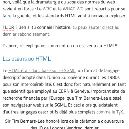
non, voilà que la dramaturgie du
soap
des normes du web
revient en force : Le
W3C
et le
WHAT-WG
sont repartis pour se
faire la gueule, et les standards HTML vont à nouveau exploser.
TL;DR
? Ben si tu connais l'histoire,
tu peux sauter direct au
dernier rebondissement
.
D'abord, ré-expliquons comment on en est venu au HTML5
Les débuts du HTML
Le
HTML était donc basé sur le SGML
, un format de langage
descriptif adopté dans l'Union Européenne durant les 1980s
pour son interopérabilité. C'est donc fort naturellement en tant
que scientifique employé au CERN à Genève, important site de
recherche financée par l'Europe, que Tim Berners-Lee a basé
son navigateur web sur le SGML. Et ceci alors qu'existaient
d'autres langages descriptifs déjà plus complets
comme le T
X
.
E
Sir Tim Berners-Lee honoré lors de la cérémonie d'ouverture
des JO de Londres Vendredi dernier