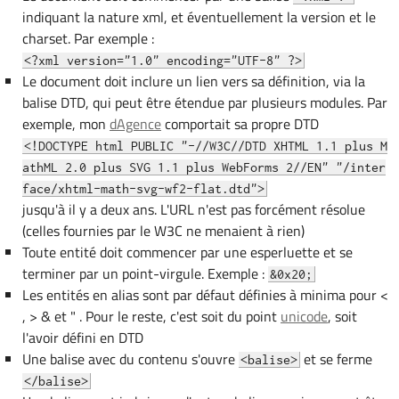
indiquant la nature xml, et éventuellement la version et le
charset. Par exemple :
<?xml version="1.0" encoding="UTF-8" ?>
Le document doit inclure un lien vers sa définition, via la
balise DTD, qui peut être étendue par plusieurs modules. Par
exemple, mon
dAgence
comportait sa propre DTD
<!DOCTYPE html PUBLIC "-//W3C//DTD XHTML 1.1 plus M
athML 2.0 plus SVG 1.1 plus WebForms 2//EN" "/inter
face/xhtml-math-svg-wf2-flat.dtd">
jusqu'à il y a deux ans. L'URL n'est pas forcément résolue
(celles fournies par le W3C ne menaient à rien)
Toute entité doit commencer par une esperluette et se
terminer par un point-virgule. Exemple :
&0x20;
Les entités en alias sont par défaut définies à minima pour <
, > & et " . Pour le reste, c'est soit du point
unicode
, soit
l'avoir défini en DTD
Une balise avec du contenu s'ouvre
et se ferme
<balise>
</balise>