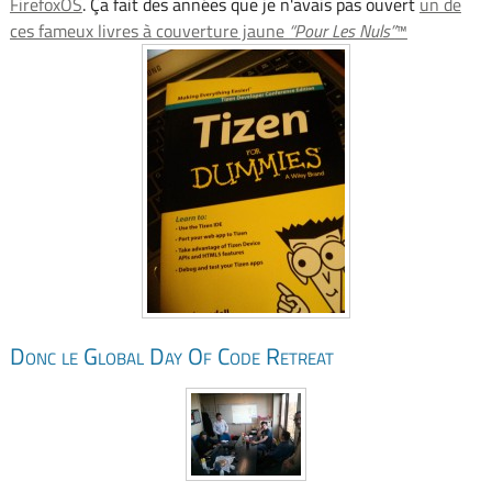
FirefoxOS
. Ça fait des années que je n'avais pas ouvert
un de
ces fameux livres à couverture jaune
Pour Les Nuls
™
Donc le Global Day Of Code Retreat