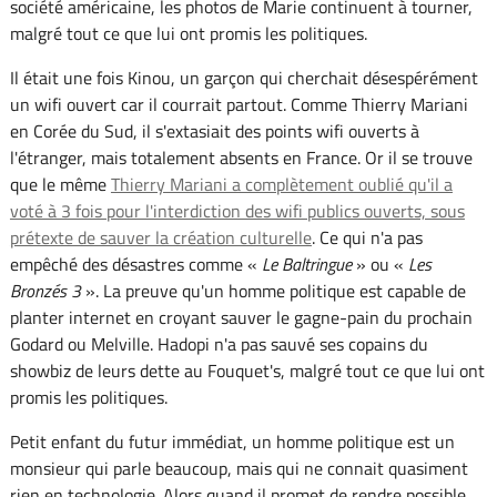
société américaine, les photos de Marie continuent à tourner,
malgré tout ce que lui ont promis les politiques.
Il était une fois Kinou, un garçon qui cherchait désespérément
un wifi ouvert car il courrait partout. Comme Thierry Mariani
en Corée du Sud, il s'extasiait des points wifi ouverts à
l'étranger, mais totalement absents en France. Or il se trouve
que le même
Thierry Mariani a complètement oublié qu'il a
voté à 3 fois pour l'interdiction des wifi publics ouverts, sous
prétexte de sauver la création culturelle
. Ce qui n'a pas
empêché des désastres comme «
Le Baltringue
» ou «
Les
Bronzés 3
». La preuve qu'un homme politique est capable de
planter internet en croyant sauver le gagne-pain du prochain
Godard ou Melville. Hadopi n'a pas sauvé ses copains du
showbiz de leurs dette au Fouquet's, malgré tout ce que lui ont
promis les politiques.
Petit enfant du futur immédiat, un homme politique est un
monsieur qui parle beaucoup, mais qui ne connait quasiment
rien en technologie. Alors quand il promet de rendre possible