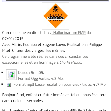
Chronique lue en direct dans
l'Hallucinarium FMR
du
07/01/2015.
Avec Marie, Pouhiou et Eugène Lawn. Réalisation : Philippe
Pitet. Chœur des vierges : les mêmes.
Ce programme a été réalisé dans des circonstances
exceptionnelles et en hommage à
Charlie Hebdo
.
Durée : 5mn05.
Format Ogg Vorbis, 4,3 Mo.
Format mp3 basse résolution pour vieux trucs, 4 ,7 Mo.
Bonjour à toi, enfant du futur immédiat, toi qui nous écoutera
dans quelques secondes…
Ma chronique d'aujourd'hui sera un peu difficile à faire, vue les