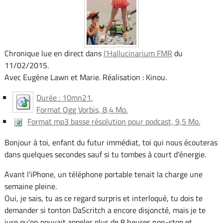
Chronique lue en direct dans
l'Hallucinarium FMR
du
11/02/2015.
Avec Eugène Lawn et Marie. Réalisation : Kinou.
Durée : 10mn21.
Format Ogg Vorbis, 8,4 Mo.
Format mp3 basse résolution pour podcast, 9,5 Mo.
Bonjour à toi, enfant du futur immédiat, toi qui nous écouteras
dans quelques secondes sauf si tu tombes à court d'énergie.
Avant l'iPhone, un téléphone portable tenait la charge une
semaine pleine.
Oui, je sais, tu as ce regard surpris et interloqué, tu dois te
demander si tonton DaScritch a encore disjoncté, mais je te
jure qu'on pouvait appeler plus de 8 heures non-stop et